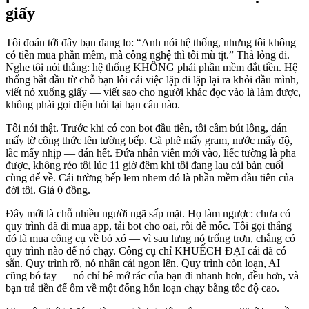
giấy
Tôi đoán tới đây bạn đang lo: “Anh nói hệ thống, nhưng tôi không
có tiền mua phần mềm, mà công nghệ thì tôi mù tịt.” Thả lỏng đi.
Nghe tôi nói thẳng: hệ thống KHÔNG phải phần mềm đắt tiền. Hệ
thống bắt đầu từ chỗ bạn lôi cái việc lặp đi lặp lại ra khỏi đầu mình,
viết nó xuống giấy — viết sao cho người khác đọc vào là làm được,
không phải gọi điện hỏi lại bạn câu nào.
Tôi nói thật. Trước khi có con bot đầu tiên, tôi cầm bút lông, dán
mấy tờ công thức lên tường bếp. Cà phê mấy gram, nước mấy độ,
lắc mấy nhịp — dán hết. Đứa nhân viên mới vào, liếc tường là pha
được, không réo tôi lúc 11 giờ đêm khi tôi đang lau cái bàn cuối
cùng để về. Cái tường bếp lem nhem đó là phần mềm đầu tiên của
đời tôi. Giá 0 đồng.
Đây mới là chỗ nhiều người ngã sấp mặt. Họ làm ngược: chưa có
quy trình đã đi mua app, tải bot cho oai, rồi để mốc. Tôi gọi thẳng
đó là mua công cụ về bỏ xó — vì sau lưng nó trống trơn, chẳng có
quy trình nào để nó chạy. Công cụ chỉ KHUẾCH ĐẠI cái đã có
sẵn. Quy trình rõ, nó nhân cái ngon lên. Quy trình còn loạn, AI
cũng bó tay — nó chỉ bê mớ rác của bạn đi nhanh hơn, đều hơn, và
bạn trả tiền để ôm về một đống hỗn loạn chạy bằng tốc độ cao.