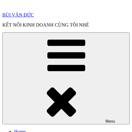
Chuyển
đến
BÙI VĂN ĐỨC
phần
nội
KẾT NỐI KINH DOANH CÙNG TÔI NHÉ
dung
Menu
Home