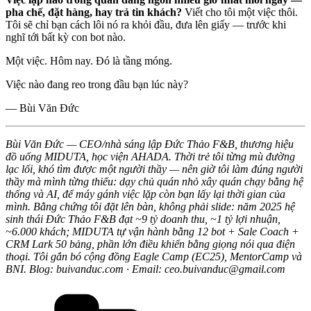
pha chế, đặt hàng, hay trả tin khách?
Viết cho tôi một việc thôi.
Tôi sẽ chỉ bạn cách lôi nó ra khỏi đầu, đưa lên giấy — trước khi
nghĩ tới bất kỳ con bot nào.
Một việc. Hôm nay. Đó là tầng móng.
Việc nào đang reo trong đầu bạn lúc này?
— Bùi Văn Đức
Bùi Văn Đức — CEO/nhà sáng lập Đức Thảo F&B, thương hiệu
đồ uống MIDUTA, học viện AHADA. Thời trẻ tôi từng mù đường
lạc lối, khó tìm được một người thầy — nên giờ tôi làm đúng người
thầy mà mình từng thiếu: dạy chủ quán nhỏ xây quán chạy bằng hệ
thống và AI, để máy gánh việc lặp còn bạn lấy lại thời gian của
mình. Bằng chứng tôi đặt lên bàn, không phải slide: năm 2025 hệ
sinh thái Đức Thảo F&B đạt ~9 tỷ doanh thu, ~1 tỷ lợi nhuận,
~6.000 khách; MIDUTA tự vận hành bằng 12 bot + Sale Coach +
CRM Lark 50 bảng, phần lớn điều khiển bằng giọng nói qua điện
thoại. Tôi gắn bó cộng đồng Eagle Camp (EC25), MentorCamp và
BNI. Blog: buivanduc.com · Email: ceo.buivanduc@gmail.com
Danh
mục