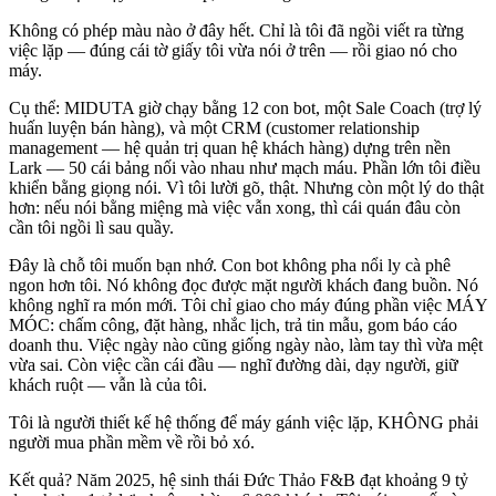
Không có phép màu nào ở đây hết. Chỉ là tôi đã ngồi viết ra từng
việc lặp — đúng cái tờ giấy tôi vừa nói ở trên — rồi giao nó cho
máy.
Cụ thể: MIDUTA giờ chạy bằng 12 con bot, một Sale Coach (trợ lý
huấn luyện bán hàng), và một CRM (customer relationship
management — hệ quản trị quan hệ khách hàng) dựng trên nền
Lark — 50 cái bảng nối vào nhau như mạch máu. Phần lớn tôi điều
khiển bằng giọng nói. Vì tôi lười gõ, thật. Nhưng còn một lý do thật
hơn: nếu nói bằng miệng mà việc vẫn xong, thì cái quán đâu còn
cần tôi ngồi lì sau quầy.
Đây là chỗ tôi muốn bạn nhớ. Con bot không pha nổi ly cà phê
ngon hơn tôi. Nó không đọc được mặt người khách đang buồn. Nó
không nghĩ ra món mới. Tôi chỉ giao cho máy đúng phần việc MÁY
MÓC: chấm công, đặt hàng, nhắc lịch, trả tin mẫu, gom báo cáo
doanh thu. Việc ngày nào cũng giống ngày nào, làm tay thì vừa mệt
vừa sai. Còn việc cần cái đầu — nghĩ đường dài, dạy người, giữ
khách ruột — vẫn là của tôi.
Tôi là người thiết kế hệ thống để máy gánh việc lặp, KHÔNG phải
người mua phần mềm về rồi bỏ xó.
Kết quả? Năm 2025, hệ sinh thái Đức Thảo F&B đạt khoảng 9 tỷ