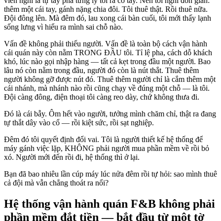
viên nghỉ là tự tay pha từng ly tới rã cổ tay. Nên tôi nghĩ đơn giản:
thêm một cái tay, gánh nặng chia đôi. Tôi thuê thật. Rồi thuê nữa.
Đội đông lên. Mà đêm đó, lau xong cái bàn cuối, tôi mới thấy lạnh
sống lưng vì hiểu ra mình sai chỗ nào.
Vấn đề không phải thiếu người. Vấn đề là toàn bộ cách vận hành
cái quán này còn nằm TRONG ĐẦU tôi. Tỉ lệ pha, cách dỗ khách
khó, lúc nào gọi nhập hàng — tất cả kẹt trong đầu một người. Bao
lâu nó còn nằm trong đầu, người đó còn là nút thắt. Thuê thêm
người không gỡ được nút đó. Thuê thêm người chỉ là cắm thêm một
cái nhánh, mà nhánh nào rồi cũng chạy về đúng một chỗ — là tôi.
Đội càng đông, điện thoại tôi càng reo dày, chứ không thưa đi.
Đó là cái bẫy. Ôm hết vào người, tưởng mình chăm chỉ, thật ra đang
tự thắt dây vào cổ — rồi kiệt sức, rồi sạt nghiệp.
Đêm đó tôi quyết định đổi vai. Tôi là người thiết kế hệ thống để
máy gánh việc lặp, KHÔNG phải người mua phần mềm về rồi bỏ
xó. Người mới đến rồi đi, hệ thống thì ở lại.
Bạn đã bao nhiêu lần cúp máy lúc nửa đêm rồi tự hỏi: sao mình thuê
cả đội mà vẫn chẳng thoát ra nổi?
Hệ thống vận hành quán F&B không phải
phần mềm đắt tiền — bắt đầu từ một tờ