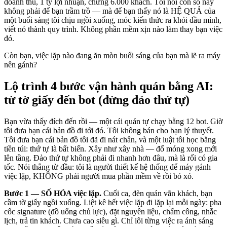
doanh thu, 1 tỷ lợi nhuận, chừng 6.000 khách. Tôi nói con số này
không phải để bạn trầm trồ — mà để bạn thấy nó là HỆ QUẢ của
một buổi sáng tôi chịu ngồi xuống, móc kiến thức ra khỏi đầu mình,
viết nó thành quy trình. Không phần mềm xịn nào làm thay bạn việc
đó.
Còn bạn, việc lặp nào đang ăn mòn buổi sáng của bạn mà lẽ ra máy
nên gánh?
Lộ trình 4 bước vận hành quán bằng AI:
từ tờ giấy đến bot (đừng đảo thứ tự)
Bạn vừa thấy đích đến rồi — một cái quán tự chạy bằng 12 bot. Giờ
tôi đưa bạn cái bản đồ đi tới đó. Tôi không bán cho bạn lý thuyết.
Tôi đưa bạn cái bản đồ tôi đã đi nát chân, và một luật tôi học bằng
tiền túi: thứ tự là bất biến. Xây như xây nhà — đổ móng xong mới
lên tầng. Đảo thứ tự không phải đi nhanh hơn đâu, mà là rối có gia
tốc. Nói thẳng từ đầu: tôi là người thiết kế hệ thống để máy gánh
việc lặp, KHÔNG phải người mua phần mềm về rồi bỏ xó.
Bước 1 — SỐ HÓA việc lặp.
Cuối ca, đèn quán vãn khách, bạn
cầm tờ giấy ngồi xuống. Liệt kê hết việc lặp đi lặp lại mỗi ngày: pha
cốc signature (đồ uống chủ lực), đặt nguyên liệu, chấm công, nhắc
lịch, trả tin khách. Chưa cao siêu gì. Chỉ lôi từng việc ra ánh sáng