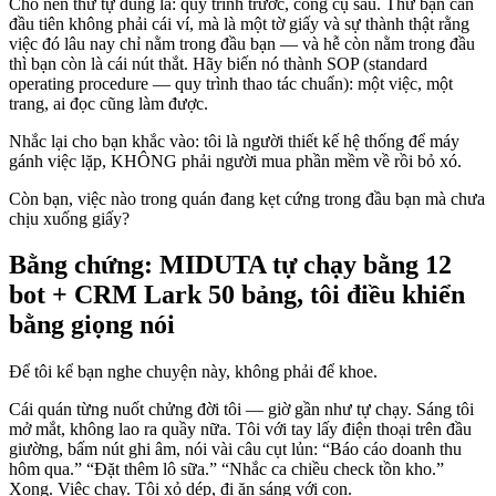
Cho nên thứ tự đúng là: quy trình trước, công cụ sau. Thứ bạn cần
đầu tiên không phải cái ví, mà là một tờ giấy và sự thành thật rằng
việc đó lâu nay chỉ nằm trong đầu bạn — và hễ còn nằm trong đầu
thì bạn còn là cái nút thắt. Hãy biến nó thành SOP (standard
operating procedure — quy trình thao tác chuẩn): một việc, một
trang, ai đọc cũng làm được.
Nhắc lại cho bạn khắc vào: tôi là người thiết kế hệ thống để máy
gánh việc lặp, KHÔNG phải người mua phần mềm về rồi bỏ xó.
Còn bạn, việc nào trong quán đang kẹt cứng trong đầu bạn mà chưa
chịu xuống giấy?
Bằng chứng: MIDUTA tự chạy bằng 12
bot + CRM Lark 50 bảng, tôi điều khiển
bằng giọng nói
Để tôi kể bạn nghe chuyện này, không phải để khoe.
Cái quán từng nuốt chửng đời tôi — giờ gần như tự chạy. Sáng tôi
mở mắt, không lao ra quầy nữa. Tôi với tay lấy điện thoại trên đầu
giường, bấm nút ghi âm, nói vài câu cụt lủn: “Báo cáo doanh thu
hôm qua.” “Đặt thêm lô sữa.” “Nhắc ca chiều check tồn kho.”
Xong. Việc chạy. Tôi xỏ dép, đi ăn sáng với con.