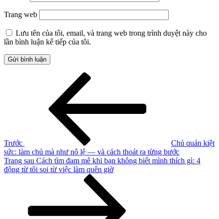
Trang web
Lưu tên của tôi, email, và trang web trong trình duyệt này cho
lần bình luận kế tiếp của tôi.
Điều
Bài
cũ
hướng
hơn
bài
viết
Trước
Chủ quán kiệt
sức: làm chủ mà như nô lệ — và cách thoát ra từng bước
Bài
Trang sau
Cách tìm đam mê khi bạn không biết mình thích gì: 4
tiếp
động từ tôi soi từ việc làm quên giờ
theo