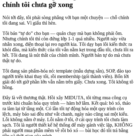
chính tôi chưa gỡ xong
Nói tới đây, tôi phải sòng phẳng với bạn một chuyện — chỗ chính
tôi đang sai. Vì giấu thì hèn.
Tôi bán “tự do” cho bạn — quán chạy mà bạn không phải ôm.
Nhưng chính tôi thì còn đứng lớp 1-1 quá nhiều. Người này vừa
nhắn xong, điện thoại lại reo người kia. Tôi dạy bạn lôi kiến thức ra
khỏi đầu, mà kiến thức của tôi vẫn nằm kẹt trong đầu tôi, chưa lôi ra
hết. Tôi đang là nút thắt của chính mình. Người bán tự do mà chưa
thật tự do.
Tôi đang sản phẩm-hóa nó: template (mẫu dựng sẵn), SOP, đào tạo
người triển khai thay tôi, rồi membership (gói thành viên). Bốn lời
giải đó tới giờ phần lớn vẫn nằm trên giấy. Chưa xong. Tôi không tô
hồng.
Đây là vết thương thật. Hồi xây MIDUTA, tôi từng mua công cụ
trước khi chuẩn hóa quy trình — hăm hở lắm. Kết quả: bỏ xó, tháo
ra làm lại từ tầng một. Có lần tôi tự động hóa một quy trình còn
lệch, máy báo sai đều như vắt chanh, ngày nào cũng sai một kiểu.
Lỗi không nằm ở máy. Lỗi nằm ở tôi, ở cái quy trình tôi chưa làm
sạch. Tôi là người thiết kế hệ thống để máy gánh việc lặp, KHÔNG
phải người mua phần mềm về rồi bỏ xó — bài học đó tôi trả bằng
tiền và thời gian của mình.