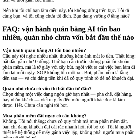
Nên khi tôi chỉ bạn làm điều này, tôi không đứng trên bục. Tôi đi
cùng bạn, và tôi cũng chưa tới đích. Bạn đang vướng ở tầng nào?
FAQ: vận hành quán bằng AI tốn bao
nhiêu, quán nhỏ chưa vốn bắt đầu thế nào
Vận hành quán bằng AI tốn bao nhiêu?
Câu này tôi nghe nhiều nhất, thường kèm ánh mắt lo tiền. Thật lòng:
bắt đầu gần như 0 đồng. Thứ bạn cần trước không phải tài khoản
phần mềm, mà là tờ giấy với cây bút, ngồi viết ra cái việc bạn làm đi
làm lại mỗi ngày. SOP không tốn một xu. Bot, phần mềm là tầng
đến sau — và chỉ đáng tiền khi đã có quy trình rõ để nó khuếch đại.
Quán nhỏ chưa có vốn thì bắt đầu từ đâu?
Chọn đúng một việc đang ngốn giờ bạn nhất — pha chế, đặt hàng,
hay nhắn khách — viết ra giấy đến mức người khác đọc là làm
được. Hết. Chưa cần nghĩ tới bot.
Mua phần mềm đắt ngay có cần không?
Không. Tôi nói thẳng: chưa có quy trình mà mua phần mềm đắt,
bạn chỉ đang khuếch đại cái rác nhanh hơn rồi bỏ xó. Tôi là người
thiết kế hệ thống để máy gánh việc lặp, không phải người mua phần
mềm về rồi bỏ xó.