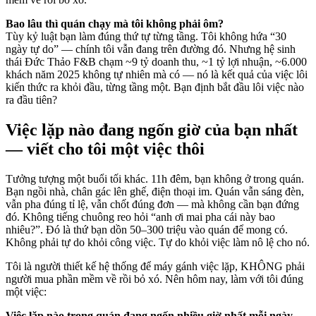
Bao lâu thì quán chạy mà tôi không phải ôm?
Tùy kỷ luật bạn làm đúng thứ tự từng tầng. Tôi không hứa “30
ngày tự do” — chính tôi vẫn đang trên đường đó. Nhưng hệ sinh
thái Đức Thảo F&B chạm ~9 tỷ doanh thu, ~1 tỷ lợi nhuận, ~6.000
khách năm 2025 không tự nhiên mà có — nó là kết quả của việc lôi
kiến thức ra khỏi đầu, từng tầng một. Bạn định bắt đầu lôi việc nào
ra đầu tiên?
Việc lặp nào đang ngốn giờ của bạn nhất
— viết cho tôi một việc thôi
Tưởng tượng một buổi tối khác. 11h đêm, bạn không ở trong quán.
Bạn ngồi nhà, chân gác lên ghế, điện thoại im. Quán vẫn sáng đèn,
vẫn pha đúng tỉ lệ, vẫn chốt đúng đơn — mà không cần bạn đứng
đó. Không tiếng chuông reo hỏi “anh ơi mai pha cái này bao
nhiêu?”. Đó là thứ bạn dồn 50–300 triệu vào quán để mong có.
Không phải tự do khỏi công việc. Tự do khỏi việc làm nô lệ cho nó.
Tôi là người thiết kế hệ thống để máy gánh việc lặp, KHÔNG phải
người mua phần mềm về rồi bỏ xó. Nên hôm nay, làm với tôi đúng
một việc:
Việc lặp nào trong quán đang ngốn nhiều giờ nhất mỗi ngày —