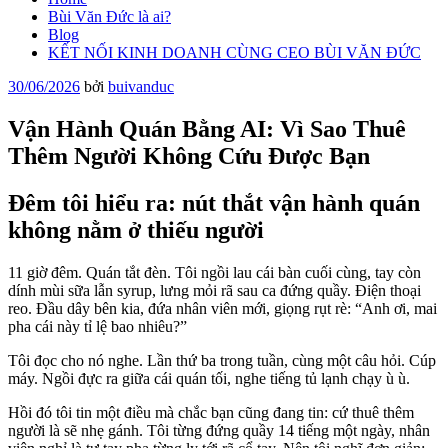
Bùi Văn Đức là ai?
Blog
KẾT NỐI KINH DOANH CÙNG CEO BÙI VĂN ĐỨC
Đăng
30/06/2026
bởi
buivanduc
trong
Vận Hành Quán Bằng AI: Vì Sao Thuê
Thêm Người Không Cứu Được Bạn
Đêm tôi hiểu ra: nút thắt vận hành quán
không nằm ở thiếu người
11 giờ đêm. Quán tắt đèn. Tôi ngồi lau cái bàn cuối cùng, tay còn
dính mùi sữa lẫn syrup, lưng mỏi rã sau ca đứng quầy. Điện thoại
reo. Đầu dây bên kia, đứa nhân viên mới, giọng rụt rè: “Anh ơi, mai
pha cái này tỉ lệ bao nhiêu?”
Tôi đọc cho nó nghe. Lần thứ ba trong tuần, cùng một câu hỏi. Cúp
máy. Ngồi đực ra giữa cái quán tối, nghe tiếng tủ lạnh chạy ù ù.
Hồi đó tôi tin một điều mà chắc bạn cũng đang tin: cứ thuê thêm
người là sẽ nhẹ gánh. Tôi từng đứng quầy 14 tiếng một ngày, nhân