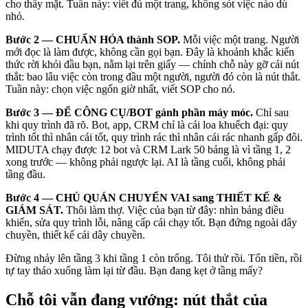
cho thấy mặt. Tuần này: viết đủ một trang, không sót việc nào dù
nhỏ.
Bước 2 — CHUẨN HÓA thành SOP.
Mỗi việc một trang. Người
mới đọc là làm được, không cần gọi bạn. Đây là khoảnh khắc kiến
thức rời khỏi đầu bạn, nằm lại trên giấy — chính chỗ này gỡ cái nút
thắt: bao lâu việc còn trong đầu một người, người đó còn là nút thắt.
Tuần này: chọn việc ngốn giờ nhất, viết SOP cho nó.
Bước 3 — ĐỂ CÔNG CỤ/BOT gánh phần máy móc.
Chỉ sau
khi quy trình đã rõ. Bot, app, CRM chỉ là cái loa khuếch đại: quy
trình tốt thì nhân cái tốt, quy trình rác thì nhân cái rác nhanh gấp đôi.
MIDUTA chạy được 12 bot và CRM Lark 50 bảng là vì tầng 1, 2
xong trước — không phải ngược lại. AI là tầng cuối, không phải
tầng đầu.
Bước 4 — CHỦ QUÁN CHUYỂN VAI sang THIẾT KẾ &
GIÁM SÁT.
Thôi làm thợ. Việc của bạn từ đây: nhìn bảng điều
khiển, sửa quy trình lỗi, nâng cấp cái chạy tốt. Bạn đứng ngoài dây
chuyền, thiết kế cái dây chuyền.
Đừng nhảy lên tầng 3 khi tầng 1 còn trống. Tôi thử rồi. Tốn tiền, rồi
tự tay tháo xuống làm lại từ đầu. Bạn đang kẹt ở tầng mấy?
Chỗ tôi vẫn đang vướng: nút thắt của