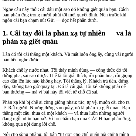
Nghe câu này thôi: cái dấu một sao đó không giết quán bạn. Cách
bạn phản ứng trong mười phút tới mới quyết định. Nên trước khi
ngón cái bạn chạm nút Gửi — đọc hết phần dưới.
1. Cãi tay đôi là phản xạ tự nhiên — và là
phản xạ giết quán
Lần đó tôi cãi thắng một khách. Và mất luôn ông ấy, cùng vài người
bàn bên nghe được.
Khách chê ly nước nhạt. Tôi thấy mình đúng — công thức đó tôi
đứng pha, sai sao được. Thế là tôi giải thích, rồi phân bua, rồi giọng
cao dần lên lúc nào không hay. Tôi thắng lý. Khách trả tiền, đứng
dậy, không bao giờ quay lại. Đó là cái giá. Tôi kể không phải để
bạn thương — mà vì bài này tôi viết từ chỗ đã sai.
Phản xạ khi bị chê ai cũng giống nhau: tức, tự vệ, muốn cãi cho ra
lẽ. Rất người. Nhưng đứng sau quầy, nó là phản xạ giết quán. Bạn
thắng một câu, thua cả một khách — và thua luôn những người
đang ngồi nhìn bạn xử. Vì họ chấm bạn qua CÁCH bạn phản ứng,
không qua nội dung lời chê.
Nói cho sòng phẳng: tôi bán “tự do” cho chủ quán mà chính mình