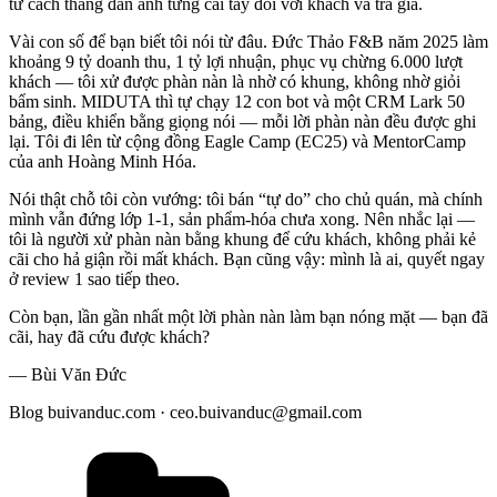
tư cách thằng đàn anh từng cãi tay đôi với khách và trả giá.
Vài con số để bạn biết tôi nói từ đâu. Đức Thảo F&B năm 2025 làm
khoảng 9 tỷ doanh thu, 1 tỷ lợi nhuận, phục vụ chừng 6.000 lượt
khách — tôi xử được phàn nàn là nhờ có khung, không nhờ giỏi
bẩm sinh. MIDUTA thì tự chạy 12 con bot và một CRM Lark 50
bảng, điều khiển bằng giọng nói — mỗi lời phàn nàn đều được ghi
lại. Tôi đi lên từ cộng đồng Eagle Camp (EC25) và MentorCamp
của anh Hoàng Minh Hóa.
Nói thật chỗ tôi còn vướng: tôi bán “tự do” cho chủ quán, mà chính
mình vẫn đứng lớp 1-1, sản phẩm-hóa chưa xong. Nên nhắc lại —
tôi là người xử phàn nàn bằng khung để cứu khách, không phải kẻ
cãi cho hả giận rồi mất khách. Bạn cũng vậy: mình là ai, quyết ngay
ở review 1 sao tiếp theo.
Còn bạn, lần gần nhất một lời phàn nàn làm bạn nóng mặt — bạn đã
cãi, hay đã cứu được khách?
— Bùi Văn Đức
Blog buivanduc.com · ceo.buivanduc@gmail.com
Danh
mục