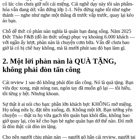
có lúc còn chưa giữ nổi cái miệng. Cái nghề dạy này tôi sản phẩm-
hóa vẫn đang dở, vẫn đứng lớp 1-1. Nên đừng nghe tôi như nghe
thánh — nghe như nghe một thằng đi trước vấp trước, quay lại kéo
áo bạn.
Chỗ dễ thở: có phàn nàn nghĩa là quán bạn đang sống. Năm 2025
Đức Thảo F&B (đồ ăn thức uống) phục vụ khoảng 6.000 khách —
với ngần ấy lượt, phàn nàn là chuyện cơm bữa. Vấn đề chưa bao
giờ là có bị chê hay không, mà là mười phút sau đó bạn làm gì.
2. Một lời phàn nàn là QUÀ TẶNG,
không phải đòn tấn công
Cái review 1 sao đó không phải đòn tấn công. Nó là quà tặng. Bạn
vừa đọc xong, mặt nóng ran, ngón tay đã muốn gõ lại — tôi hiểu,
tôi từng y hệt. Nhưng khoan.
Sự thật ít ai nói cho bạn: phần lớn khách bực KHÔNG mở miệng.
Họ uống nửa ly, đặt tiền xuống, đi. Không một lời. Bạn tưởng yên
chuyện — thật ra họ vừa gạch tên quán bạn khỏi đầu, không bao
giờ quay lại, còn kể cho bạn bè nghe quán bạn dở thế nào. Đó mới
là đòn thật: cái đòn im lặng.
Cho nên người chịu phàn nàn — người gõ hẳn cái review, người tại