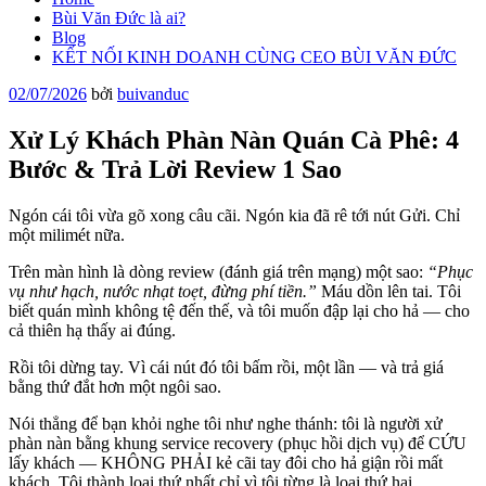
Bùi Văn Đức là ai?
Blog
KẾT NỐI KINH DOANH CÙNG CEO BÙI VĂN ĐỨC
Đăng
02/07/2026
bởi
buivanduc
trong
Xử Lý Khách Phàn Nàn Quán Cà Phê: 4
Bước & Trả Lời Review 1 Sao
Ngón cái tôi vừa gõ xong câu cãi. Ngón kia đã rê tới nút Gửi. Chỉ
một milimét nữa.
Trên màn hình là dòng review (đánh giá trên mạng) một sao:
“Phục
vụ như hạch, nước nhạt toẹt, đừng phí tiền.”
Máu dồn lên tai. Tôi
biết quán mình không tệ đến thế, và tôi muốn đập lại cho hả — cho
cả thiên hạ thấy ai đúng.
Rồi tôi dừng tay. Vì cái nút đó tôi bấm rồi, một lần — và trả giá
bằng thứ đắt hơn một ngôi sao.
Nói thẳng để bạn khỏi nghe tôi như nghe thánh: tôi là người xử
phàn nàn bằng khung service recovery (phục hồi dịch vụ) để CỨU
lấy khách — KHÔNG PHẢI kẻ cãi tay đôi cho hả giận rồi mất
khách. Tôi thành loại thứ nhất chỉ vì tôi từng là loại thứ hai.