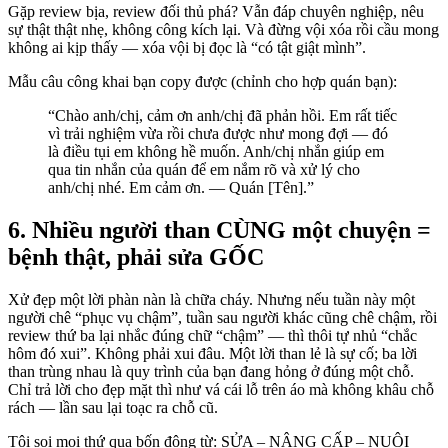
Gặp review bịa, review đối thủ phá? Vẫn đáp chuyên nghiệp, nêu
sự thật thật nhẹ, không công kích lại. Và đừng vội xóa rồi cầu mong
không ai kịp thấy — xóa vội bị đọc là “có tật giật mình”.
Mẫu câu công khai bạn copy được (chỉnh cho hợp quán bạn):
“Chào anh/chị, cảm ơn anh/chị đã phản hồi. Em rất tiếc
vì trải nghiệm vừa rồi chưa được như mong đợi — đó
là điều tụi em không hề muốn. Anh/chị nhắn giúp em
qua tin nhắn của quán để em nắm rõ và xử lý cho
anh/chị nhé. Em cảm ơn. — Quán [Tên].”
6. Nhiều người than CÙNG một chuyện =
bệnh thật, phải sửa GỐC
Xử đẹp một lời phàn nàn là chữa cháy. Nhưng nếu tuần này một
người chê “phục vụ chậm”, tuần sau người khác cũng chê chậm, rồi
review thứ ba lại nhắc đúng chữ “chậm” — thì thôi tự nhủ “chắc
hôm đó xui”. Không phải xui đâu. Một lời than lẻ là sự cố; ba lời
than trùng nhau là quy trình của bạn đang hỏng ở đúng một chỗ.
Chỉ trả lời cho đẹp mặt thì như vá cái lỗ trên áo mà không khâu chỗ
rách — lần sau lại toạc ra chỗ cũ.
Tôi soi mọi thứ qua bốn động từ: SỬA – NÂNG CẤP – NUÔI