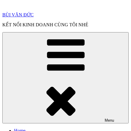
Chuyển
đến
BÙI VĂN ĐỨC
phần
nội
KẾT NỐI KINH DOANH CÙNG TÔI NHÉ
dung
Menu
Home