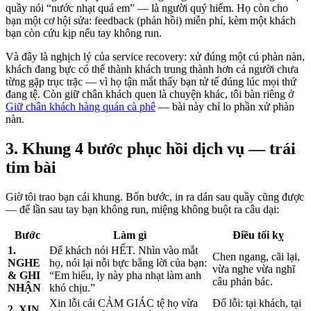
quầy nói “nước nhạt quá em” — là người quý hiếm. Họ còn cho
bạn một cơ hội sửa: feedback (phản hồi) miễn phí, kèm một khách
bạn còn cứu kịp nếu tay không run.
Và đây là nghịch lý của service recovery: xử đúng một cú phàn nàn,
khách đang bực có thể thành khách trung thành hơn cả người chưa
từng gặp trục trặc — vì họ tận mắt thấy bạn tử tế đúng lúc mọi thứ
đang tệ. Còn giữ chân khách quen là chuyện khác, tôi bàn riêng ở
Giữ chân khách hàng quán cà phê
— bài này chỉ lo phần xử phàn
nàn.
3. Khung 4 bước phục hồi dịch vụ — trái
tim bài
Giờ tôi trao bạn cái khung. Bốn bước, in ra dán sau quầy cũng được
— để lần sau tay bạn không run, miệng không buột ra câu dại:
Bước
Làm gì
Điều tối kỵ
1.
Để khách nói HẾT. Nhìn vào mắt
Chen ngang, cãi lại,
NGHE
họ, nói lại nỗi bực bằng lời của bạn:
vừa nghe vừa nghĩ
& GHI
“Em hiểu, ly này pha nhạt làm anh
câu phản bác.
NHẬN
khó chịu.”
Xin lỗi cái CẢM GIÁC tệ họ vừa
Đổ lỗi: tại khách, tại
2. XIN