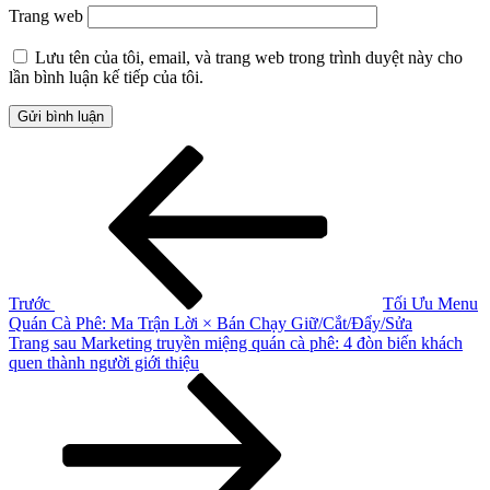
Trang web
Lưu tên của tôi, email, và trang web trong trình duyệt này cho
lần bình luận kế tiếp của tôi.
Điều
Bài
cũ
hướng
hơn
bài
viết
Trước
Tối Ưu Menu
Quán Cà Phê: Ma Trận Lời × Bán Chạy Giữ/Cắt/Đẩy/Sửa
Bài
Trang sau
Marketing truyền miệng quán cà phê: 4 đòn biến khách
tiếp
quen thành người giới thiệu
theo