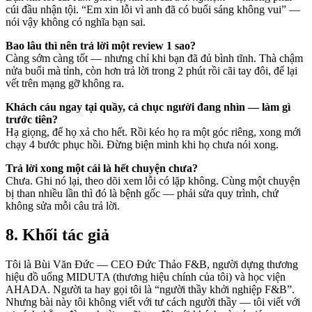
cúi đầu nhận tội. “Em xin lỗi vì anh đã có buổi sáng không vui” —
nói vậy không có nghĩa bạn sai.
Bao lâu thì nên trả lời một review 1 sao?
Càng sớm càng tốt — nhưng chỉ khi bạn đã đủ bình tĩnh. Thà chậm
nửa buổi mà tỉnh, còn hơn trả lời trong 2 phút rồi cãi tay đôi, để lại
vết trên mạng gỡ không ra.
Khách cáu ngay tại quầy, cả chục người đang nhìn — làm gì
trước tiên?
Hạ giọng, để họ xả cho hết. Rồi kéo họ ra một góc riêng, xong mới
chạy 4 bước phục hồi. Đừng biện minh khi họ chưa nói xong.
Trả lời xong một cái là hết chuyện chưa?
Chưa. Ghi nó lại, theo dõi xem lỗi có lặp không. Cùng một chuyện
bị than nhiều lần thì đó là bệnh gốc — phải sửa quy trình, chứ
không sửa mỗi câu trả lời.
8. Khối tác giả
Tôi là Bùi Văn Đức — CEO Đức Thảo F&B, người dựng thương
hiệu đồ uống MIDUTA (thương hiệu chính của tôi) và học viện
AHADA. Người ta hay gọi tôi là “người thầy khởi nghiệp F&B”.
Nhưng bài này tôi không viết với tư cách người thầy — tôi viết với