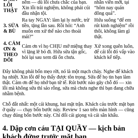
nếm — dù lỗi chưa chắc của bạn.
nhân viên mới, tại
LỖI
Xin lỗi trải nghiệm, không phải cúi
“hôm nay quán
THẬT
đầu nhận tội.
đông quá”.
Ra tay NGAY: làm lại ly nước, trừ
Hứa suông “để em
3. SỬA
tiền, tặng lần sau. Rồi hỏi: “Anh
rút kinh nghiệm” rồi
& BÙ
muốn em xử thế nào cho thoải
thôi, không làm gì
mái?”
thật.
4. CẢM
Cảm ơn vì họ CHỊU mở miệng thay
Xử xong quên luôn,
ƠN &
vì lặng lẽ bỏ đi. Hứa sửa tận gốc,
để cái lỗi đó vấp vào
THEO
hỏi lại sau xem đã ổn chưa.
khách kế tiếp.
DÕI
Đây không phải bốn mẹo rời, nó là một mạch chảy. Nghe để khách
hạ nhiệt. Xin lỗi để họ thấy được tôn trọng. Sửa để họ tin bạn làm
thật. Cảm ơn để họ nhớ bạn tử tế. Rút bước nào gãy chỗ đó — xin
lỗi mà không sửa thì sáo rỗng, sửa mà chưa nghe thì bạn đang chữa
nhầm bệnh.
Chỗ đắt nhất: một cái khung, hai mặt trận. Khách cáu trước mặt bạn
ở quầy — chạy bốn bước này. Review 1 sao trên màn hình — cũng
chạy đúng bốn bước này. Chỉ đổi cái giọng và cái sân khấu.
4. Dập cơn cáu TẠI QUẦY — kịch bản
khách đứng trước mặt bạn