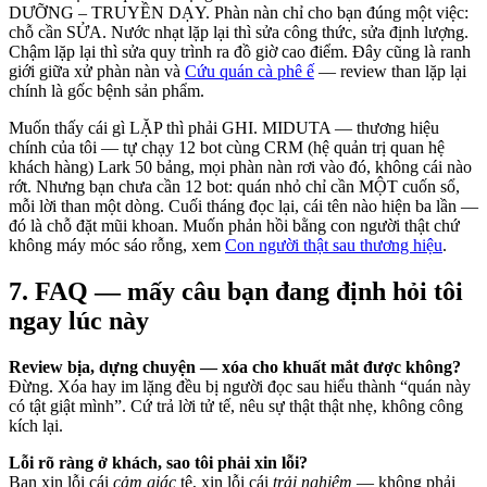
DƯỠNG – TRUYỀN DẠY. Phàn nàn chỉ cho bạn đúng một việc:
chỗ cần SỬA. Nước nhạt lặp lại thì sửa công thức, sửa định lượng.
Chậm lặp lại thì sửa quy trình ra đồ giờ cao điểm. Đây cũng là ranh
giới giữa xử phàn nàn và
Cứu quán cà phê ế
— review than lặp lại
chính là gốc bệnh sản phẩm.
Muốn thấy cái gì LẶP thì phải GHI. MIDUTA — thương hiệu
chính của tôi — tự chạy 12 bot cùng CRM (hệ quản trị quan hệ
khách hàng) Lark 50 bảng, mọi phàn nàn rơi vào đó, không cái nào
rớt. Nhưng bạn chưa cần 12 bot: quán nhỏ chỉ cần MỘT cuốn sổ,
mỗi lời than một dòng. Cuối tháng đọc lại, cái tên nào hiện ba lần —
đó là chỗ đặt mũi khoan. Muốn phản hồi bằng con người thật chứ
không máy móc sáo rỗng, xem
Con người thật sau thương hiệu
.
7. FAQ — mấy câu bạn đang định hỏi tôi
ngay lúc này
Review bịa, dựng chuyện — xóa cho khuất mắt được không?
Đừng. Xóa hay im lặng đều bị người đọc sau hiểu thành “quán này
có tật giật mình”. Cứ trả lời tử tế, nêu sự thật thật nhẹ, không công
kích lại.
Lỗi rõ ràng ở khách, sao tôi phải xin lỗi?
Bạn xin lỗi cái
cảm giác
tệ, xin lỗi cái
trải nghiệm
— không phải