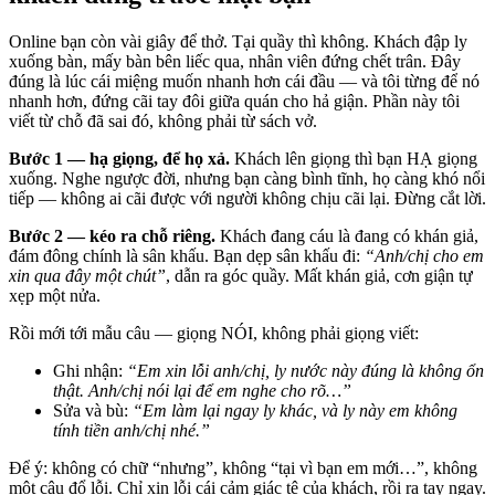
Online bạn còn vài giây để thở. Tại quầy thì không. Khách đập ly
xuống bàn, mấy bàn bên liếc qua, nhân viên đứng chết trân. Đây
đúng là lúc cái miệng muốn nhanh hơn cái đầu — và tôi từng để nó
nhanh hơn, đứng cãi tay đôi giữa quán cho hả giận. Phần này tôi
viết từ chỗ đã sai đó, không phải từ sách vở.
Bước 1 — hạ giọng, để họ xả.
Khách lên giọng thì bạn HẠ giọng
xuống. Nghe ngược đời, nhưng bạn càng bình tĩnh, họ càng khó nổi
tiếp — không ai cãi được với người không chịu cãi lại. Đừng cắt lời.
Bước 2 — kéo ra chỗ riêng.
Khách đang cáu là đang có khán giả,
đám đông chính là sân khấu. Bạn dẹp sân khấu đi:
“Anh/chị cho em
xin qua đây một chút”
, dẫn ra góc quầy. Mất khán giả, cơn giận tự
xẹp một nửa.
Rồi mới tới mẫu câu — giọng NÓI, không phải giọng viết:
Ghi nhận:
“Em xin lỗi anh/chị, ly nước này đúng là không ổn
thật. Anh/chị nói lại để em nghe cho rõ…”
Sửa và bù:
“Em làm lại ngay ly khác, và ly này em không
tính tiền anh/chị nhé.”
Để ý: không có chữ “nhưng”, không “tại vì bạn em mới…”, không
một câu đổ lỗi. Chỉ xin lỗi cái cảm giác tệ của khách, rồi ra tay ngay.