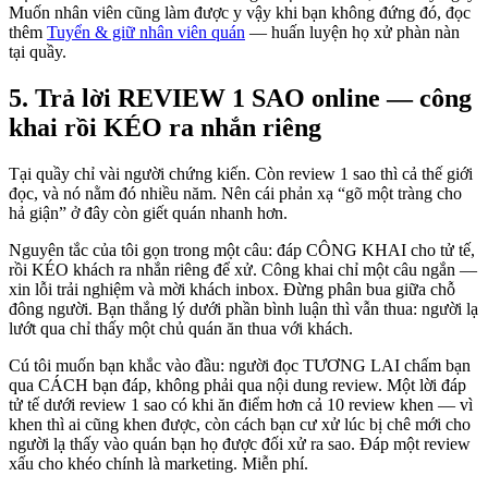
Muốn nhân viên cũng làm được y vậy khi bạn không đứng đó, đọc
thêm
Tuyển & giữ nhân viên quán
— huấn luyện họ xử phàn nàn
tại quầy.
5. Trả lời REVIEW 1 SAO online — công
khai rồi KÉO ra nhắn riêng
Tại quầy chỉ vài người chứng kiến. Còn review 1 sao thì cả thế giới
đọc, và nó nằm đó nhiều năm. Nên cái phản xạ “gõ một tràng cho
hả giận” ở đây còn giết quán nhanh hơn.
Nguyên tắc của tôi gọn trong một câu: đáp CÔNG KHAI cho tử tế,
rồi KÉO khách ra nhắn riêng để xử. Công khai chỉ một câu ngắn —
xin lỗi trải nghiệm và mời khách inbox. Đừng phân bua giữa chỗ
đông người. Bạn thắng lý dưới phần bình luận thì vẫn thua: người lạ
lướt qua chỉ thấy một chủ quán ăn thua với khách.
Cú tôi muốn bạn khắc vào đầu: người đọc TƯƠNG LAI chấm bạn
qua CÁCH bạn đáp, không phải qua nội dung review. Một lời đáp
tử tế dưới review 1 sao có khi ăn điểm hơn cả 10 review khen — vì
khen thì ai cũng khen được, còn cách bạn cư xử lúc bị chê mới cho
người lạ thấy vào quán bạn họ được đối xử ra sao. Đáp một review
xấu cho khéo chính là marketing. Miễn phí.