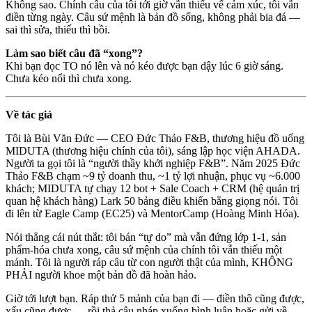
Không sao. Chính câu của tôi tới giờ vẫn thiếu vế cảm xúc, tôi vẫn
điền từng ngày. Câu sứ mệnh là bản đồ sống, không phải bia đá —
sai thì sửa, thiếu thì bồi.
Làm sao biết câu đã “xong”?
Khi bạn đọc TO nó lên và nó kéo được bạn dậy lúc 6 giờ sáng.
Chưa kéo nổi thì chưa xong.
Về tác giả
Tôi là Bùi Văn Đức — CEO Đức Thảo F&B, thương hiệu đồ uống
MIDUTA (thương hiệu chính của tôi), sáng lập học viện AHADA.
Người ta gọi tôi là “người thầy khởi nghiệp F&B”. Năm 2025 Đức
Thảo F&B chạm ~9 tỷ doanh thu, ~1 tỷ lợi nhuận, phục vụ ~6.000
khách; MIDUTA tự chạy 12 bot + Sale Coach + CRM (hệ quản trị
quan hệ khách hàng) Lark 50 bảng điều khiển bằng giọng nói. Tôi
đi lên từ Eagle Camp (EC25) và MentorCamp (Hoàng Minh Hóa).
Nói thẳng cái nút thắt: tôi bán “tự do” mà vẫn đứng lớp 1-1, sản
phẩm-hóa chưa xong, câu sứ mệnh của chính tôi vẫn thiếu một
mảnh. Tôi là người ráp câu từ con người thật của mình, KHÔNG
PHẢI người khoe một bản đồ đã hoàn hảo.
Giờ tới lượt bạn. Ráp thử 5 mảnh của bạn đi — điền thô cũng được,
xấu cũng được — rồi thả câu nháp xuống bình luận hoặc gửi về