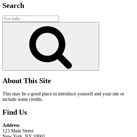
Search
Tìm
kiếm:
Tìm
kiếm
About This Site
This may be a good place to introduce yourself and your site or
include some credits.
Find Us
Address
123 Main Street
New York, NY 10001