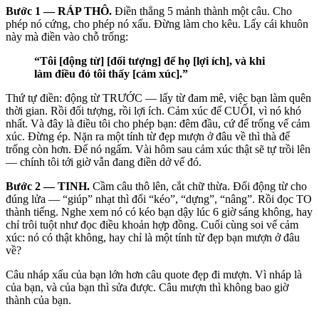
Bước 1 — RÁP THÔ.
Điền thẳng 5 mảnh thành một câu. Cho
phép nó cứng, cho phép nó xấu. Đừng làm cho kêu. Lấy cái khuôn
này mà điền vào chỗ trống:
“Tôi [động từ] [đối tượng] để họ [lợi ích], và khi
làm điều đó tôi thấy [cảm xúc].”
Thứ tự điền: động từ TRƯỚC — lấy từ đam mê, việc bạn làm quên
thời gian. Rồi đối tượng, rồi lợi ích. Cảm xúc để CUỐI, vì nó khó
nhất. Và đây là điều tôi cho phép bạn: đêm đầu, cứ để trống vế cảm
xúc. Đừng ép. Nặn ra một tính từ đẹp mượn ở đâu về thì thà để
trống còn hơn. Để nó ngấm. Vài hôm sau cảm xúc thật sẽ tự trồi lên
— chính tôi tới giờ vẫn đang điền dở vế đó.
Bước 2 — TINH.
Cầm câu thô lên, cắt chữ thừa. Đổi động từ cho
đúng lửa — “giúp” nhạt thì đổi “kéo”, “dựng”, “nâng”. Rồi đọc TO
thành tiếng. Nghe xem nó có kéo bạn dậy lúc 6 giờ sáng không, hay
chỉ trôi tuột như đọc điều khoản hợp đồng. Cuối cùng soi vế cảm
xúc: nó có thật không, hay chỉ là một tính từ đẹp bạn mượn ở đâu
về?
Câu nháp xấu của bạn lớn hơn câu quote đẹp đi mượn. Vì nháp là
của bạn, và của bạn thì sửa được. Câu mượn thì không bao giờ
thành của bạn.