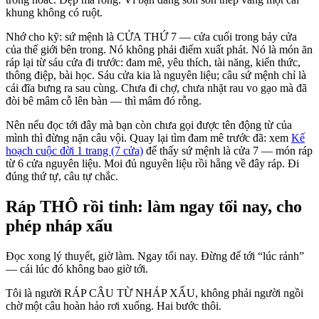
khung không có ruột.
Nhớ cho kỹ: sứ mệnh là CỬA THỨ 7 — cửa cuối trong bảy cửa
của thế giới bên trong. Nó không phải điểm xuất phát. Nó là món ăn
ráp lại từ sáu cửa đi trước: đam mê, yêu thích, tài năng, kiến thức,
thông điệp, bài học. Sáu cửa kia là nguyên liệu; câu sứ mệnh chỉ là
cái đĩa bưng ra sau cùng. Chưa đi chợ, chưa nhặt rau vo gạo mà đã
đòi bê mâm cỗ lên bàn — thì mâm đó rỗng.
Nên nếu đọc tới đây mà bạn còn chưa gọi được tên động từ của
mình thì đừng nặn câu vội. Quay lại tìm đam mê trước đã: xem
Kế
hoạch cuộc đời 1 trang (7 cửa)
để thấy sứ mệnh là cửa 7 — món ráp
từ 6 cửa nguyên liệu. Moi đủ nguyên liệu rồi hẵng về đây ráp. Đi
đúng thứ tự, câu tự chắc.
Ráp THÔ rồi tinh: làm ngay tối nay, cho
phép nháp xấu
Đọc xong lý thuyết, giờ làm. Ngay tối nay. Đừng để tới “lúc rảnh”
— cái lúc đó không bao giờ tới.
Tôi là người RÁP CÂU TỪ NHÁP XẤU, không phải người ngồi
chờ một câu hoàn hảo rơi xuống. Hai bước thôi.