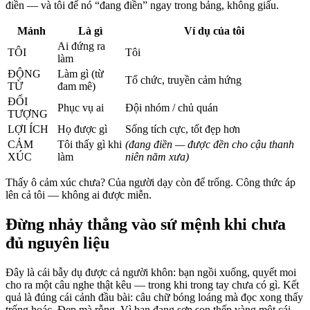
điền — và tôi để nó “đang điền” ngay trong bảng, không giấu.
Mảnh
Là gì
Ví dụ của tôi
Ai đứng ra
TÔI
Tôi
làm
ĐỘNG
Làm gì (từ
Tổ chức, truyền cảm hứng
TỪ
đam mê)
ĐỐI
Phục vụ ai
Đội nhóm / chủ quán
TƯỢNG
LỢI ÍCH
Họ được gì
Sống tích cực, tốt đẹp hơn
CẢM
Tôi thấy gì khi
(đang điền — được đền cho cậu thanh
XÚC
làm
niên năm xưa)
Thấy ô cảm xúc chưa? Của người dạy còn để trống. Công thức áp
lên cả tôi — không ai được miễn.
Đừng nhảy thẳng vào sứ mệnh khi chưa
đủ nguyên liệu
Đây là cái bẫy dụ được cả người khôn: bạn ngồi xuống, quyết moi
cho ra một câu nghe thật kêu — trong khi trong tay chưa có gì. Kết
quả là đúng cái cảnh đầu bài: câu chữ bóng loáng mà đọc xong thấy
trống hoác. Đẹp mà rỗng. Vì bạn đang sơn son thếp vàng một cái