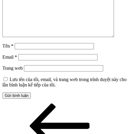
Tên
*
Email
*
Trang web
Lưu tên của tôi, email, và trang web trong trình duyệt này cho
lần bình luận kế tiếp của tôi.
Điều
Bài
cũ
hướng
hơn
bài
viết