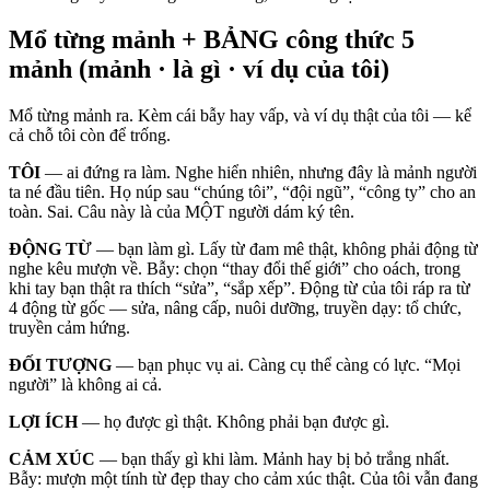
Mổ từng mảnh + BẢNG công thức 5
mảnh (mảnh · là gì · ví dụ của tôi)
Mổ từng mảnh ra. Kèm cái bẫy hay vấp, và ví dụ thật của tôi — kể
cả chỗ tôi còn để trống.
TÔI
— ai đứng ra làm. Nghe hiển nhiên, nhưng đây là mảnh người
ta né đầu tiên. Họ núp sau “chúng tôi”, “đội ngũ”, “công ty” cho an
toàn. Sai. Câu này là của MỘT người dám ký tên.
ĐỘNG TỪ
— bạn làm gì. Lấy từ đam mê thật, không phải động từ
nghe kêu mượn về. Bẫy: chọn “thay đổi thế giới” cho oách, trong
khi tay bạn thật ra thích “sửa”, “sắp xếp”. Động từ của tôi ráp ra từ
4 động từ gốc — sửa, nâng cấp, nuôi dưỡng, truyền dạy: tổ chức,
truyền cảm hứng.
ĐỐI TƯỢNG
— bạn phục vụ ai. Càng cụ thể càng có lực. “Mọi
người” là không ai cả.
LỢI ÍCH
— họ được gì thật. Không phải bạn được gì.
CẢM XÚC
— bạn thấy gì khi làm. Mảnh hay bị bỏ trắng nhất.
Bẫy: mượn một tính từ đẹp thay cho cảm xúc thật. Của tôi vẫn đang