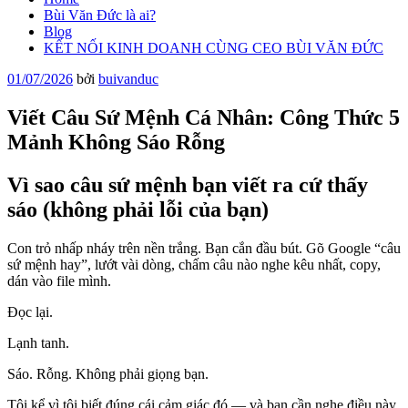
Bùi Văn Đức là ai?
Blog
KẾT NỐI KINH DOANH CÙNG CEO BÙI VĂN ĐỨC
Đăng
01/07/2026
bởi
buivanduc
trong
Viết Câu Sứ Mệnh Cá Nhân: Công Thức 5
Mảnh Không Sáo Rỗng
Vì sao câu sứ mệnh bạn viết ra cứ thấy
sáo (không phải lỗi của bạn)
Con trỏ nhấp nháy trên nền trắng. Bạn cắn đầu bút. Gõ Google “câu
sứ mệnh hay”, lướt vài dòng, chấm câu nào nghe kêu nhất, copy,
dán vào file mình.
Đọc lại.
Lạnh tanh.
Sáo. Rỗng. Không phải giọng bạn.
Tôi kể vì tôi biết đúng cái cảm giác đó — và bạn cần nghe điều này