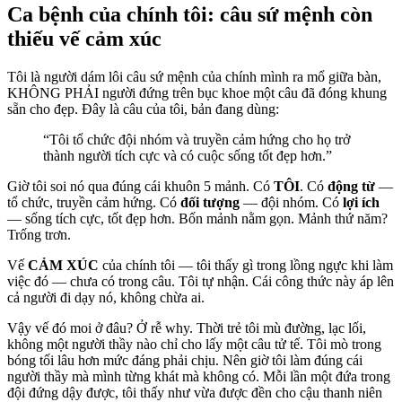
Ca bệnh của chính tôi: câu sứ mệnh còn
thiếu vế cảm xúc
Tôi là người dám lôi câu sứ mệnh của chính mình ra mổ giữa bàn,
KHÔNG PHẢI người đứng trên bục khoe một câu đã đóng khung
sẵn cho đẹp. Đây là câu của tôi, bản đang dùng:
“Tôi tổ chức đội nhóm và truyền cảm hứng cho họ trở
thành người tích cực và có cuộc sống tốt đẹp hơn.”
Giờ tôi soi nó qua đúng cái khuôn 5 mảnh. Có
TÔI
. Có
động từ
—
tổ chức, truyền cảm hứng. Có
đối tượng
— đội nhóm. Có
lợi ích
— sống tích cực, tốt đẹp hơn. Bốn mảnh nằm gọn. Mảnh thứ năm?
Trống trơn.
Vế
CẢM XÚC
của chính tôi — tôi thấy gì trong lồng ngực khi làm
việc đó — chưa có trong câu. Tôi tự nhận. Cái công thức này áp lên
cả người đi dạy nó, không chừa ai.
Vậy vế đó moi ở đâu? Ở rễ why. Thời trẻ tôi mù đường, lạc lối,
không một người thầy nào chỉ cho lấy một câu tử tế. Tôi mò trong
bóng tối lâu hơn mức đáng phải chịu. Nên giờ tôi làm đúng cái
người thầy mà mình từng khát mà không có. Mỗi lần một đứa trong
đội đứng dậy được, tôi thấy như vừa được đền cho cậu thanh niên