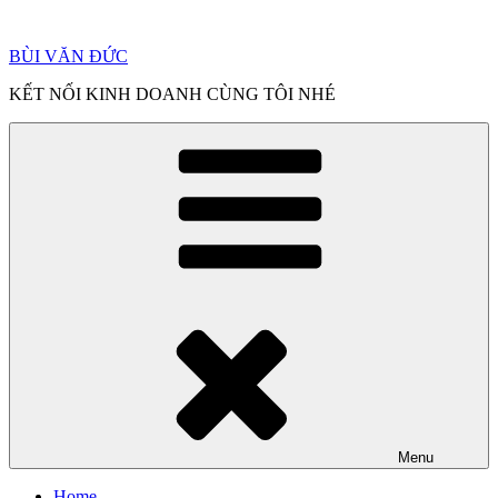
Chuyển
đến
BÙI VĂN ĐỨC
phần
nội
KẾT NỐI KINH DOANH CÙNG TÔI NHÉ
dung
Menu
Home