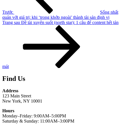
Trước
Sống nhất
quán với giá trị: khi ‘trong khớp ngoài’ thành tài sản định vị
Bài
Trang sau
Đề tài xuyên suốt (north star): 1 câu để content hết tản
tiếp
theo
mát
Find Us
Address
123 Main Street
New York, NY 10001
Hours
Monday–Friday: 9:00AM–5:00PM
Saturday & Sunday: 11:00AM–3:00PM