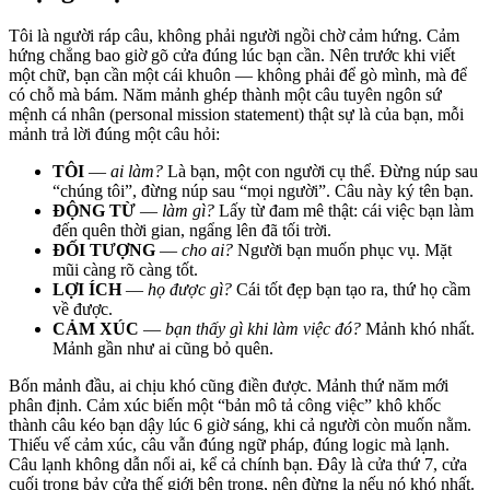
Tôi là người ráp câu, không phải người ngồi chờ cảm hứng. Cảm
hứng chẳng bao giờ gõ cửa đúng lúc bạn cần. Nên trước khi viết
một chữ, bạn cần một cái khuôn — không phải để gò mình, mà để
có chỗ mà bám. Năm mảnh ghép thành một câu tuyên ngôn sứ
mệnh cá nhân (personal mission statement) thật sự là của bạn, mỗi
mảnh trả lời đúng một câu hỏi:
TÔI
—
ai làm?
Là bạn, một con người cụ thể. Đừng núp sau
“chúng tôi”, đừng núp sau “mọi người”. Câu này ký tên bạn.
ĐỘNG TỪ
—
làm gì?
Lấy từ đam mê thật: cái việc bạn làm
đến quên thời gian, ngẩng lên đã tối trời.
ĐỐI TƯỢNG
—
cho ai?
Người bạn muốn phục vụ. Mặt
mũi càng rõ càng tốt.
LỢI ÍCH
—
họ được gì?
Cái tốt đẹp bạn tạo ra, thứ họ cầm
về được.
CẢM XÚC
—
bạn thấy gì khi làm việc đó?
Mảnh khó nhất.
Mảnh gần như ai cũng bỏ quên.
Bốn mảnh đầu, ai chịu khó cũng điền được. Mảnh thứ năm mới
phân định. Cảm xúc biến một “bản mô tả công việc” khô khốc
thành câu kéo bạn dậy lúc 6 giờ sáng, khi cả người còn muốn nằm.
Thiếu vế cảm xúc, câu vẫn đúng ngữ pháp, đúng logic mà lạnh.
Câu lạnh không dẫn nổi ai, kể cả chính bạn. Đây là cửa thứ 7, cửa
cuối trong bảy cửa thế giới bên trong, nên đừng lạ nếu nó khó nhất.