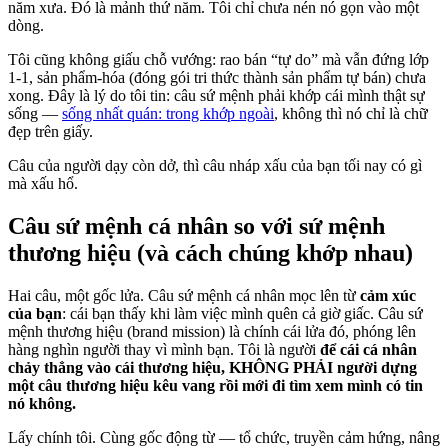
năm xưa. Đó là mảnh thứ năm. Tôi chỉ chưa nén nó gọn vào một
dòng.
Tôi cũng không giấu chỗ vướng: rao bán “tự do” mà vẫn đứng lớp
1-1, sản phẩm-hóa (đóng gói tri thức thành sản phẩm tự bán) chưa
xong. Đây là lý do tôi tin: câu sứ mệnh phải khớp cái mình thật sự
sống —
sống nhất quán: trong khớp ngoài
, không thì nó chỉ là chữ
đẹp trên giấy.
Câu của người dạy còn dở, thì câu nháp xấu của bạn tối nay có gì
mà xấu hổ.
Câu sứ mệnh cá nhân so với sứ mệnh
thương hiệu (và cách chúng khớp nhau)
Hai câu, một gốc lửa. Câu sứ mệnh cá nhân mọc lên từ
cảm xúc
của bạn
: cái bạn thấy khi làm việc mình quên cả giờ giấc. Câu sứ
mệnh thương hiệu (brand mission) là chính cái lửa đó, phóng lên
hàng nghìn người thay vì mình bạn. Tôi là người
để cái cá nhân
chảy thẳng vào cái thương hiệu, KHÔNG PHẢI người dựng
một câu thương hiệu kêu vang rồi mới đi tìm xem mình có tin
nó không.
Lấy chính tôi. Cùng gốc động từ — tổ chức, truyền cảm hứng, nâng