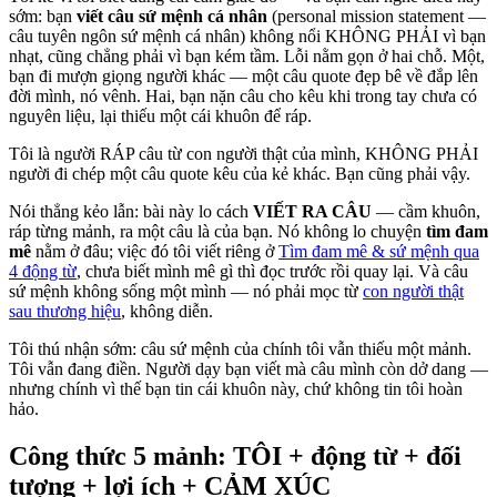
sớm: bạn
viết câu sứ mệnh cá nhân
(personal mission statement —
câu tuyên ngôn sứ mệnh cá nhân) không nổi KHÔNG PHẢI vì bạn
nhạt, cũng chẳng phải vì bạn kém tầm. Lỗi nằm gọn ở hai chỗ. Một,
bạn đi mượn giọng người khác — một câu quote đẹp bê về đắp lên
đời mình, nó vênh. Hai, bạn nặn câu cho kêu khi trong tay chưa có
nguyên liệu, lại thiếu một cái khuôn để ráp.
Tôi là người RÁP câu từ con người thật của mình, KHÔNG PHẢI
người đi chép một câu quote kêu của kẻ khác. Bạn cũng phải vậy.
Nói thẳng kẻo lẫn: bài này lo cách
VIẾT RA CÂU
— cầm khuôn,
ráp từng mảnh, ra một câu là của bạn. Nó không lo chuyện
tìm đam
mê
nằm ở đâu; việc đó tôi viết riêng ở
Tìm đam mê & sứ mệnh qua
4 động từ
, chưa biết mình mê gì thì đọc trước rồi quay lại. Và câu
sứ mệnh không sống một mình — nó phải mọc từ
con người thật
sau thương hiệu
, không diễn.
Tôi thú nhận sớm: câu sứ mệnh của chính tôi vẫn thiếu một mảnh.
Tôi vẫn đang điền. Người dạy bạn viết mà câu mình còn dở dang —
nhưng chính vì thế bạn tin cái khuôn này, chứ không tin tôi hoàn
hảo.
Công thức 5 mảnh: TÔI + động từ + đối
tượng + lợi ích + CẢM XÚC