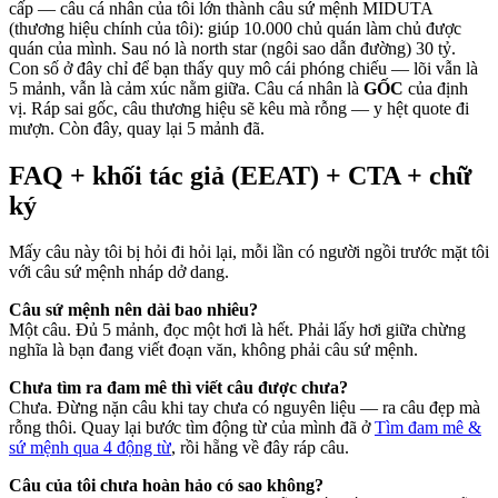
cấp — câu cá nhân của tôi lớn thành câu sứ mệnh MIDUTA
(thương hiệu chính của tôi): giúp 10.000 chủ quán làm chủ được
quán của mình. Sau nó là north star (ngôi sao dẫn đường) 30 tỷ.
Con số ở đây chỉ để bạn thấy quy mô cái phóng chiếu — lõi vẫn là
5 mảnh, vẫn là cảm xúc nằm giữa. Câu cá nhân là
GỐC
của định
vị. Ráp sai gốc, câu thương hiệu sẽ kêu mà rỗng — y hệt quote đi
mượn. Còn đây, quay lại 5 mảnh đã.
FAQ + khối tác giả (EEAT) + CTA + chữ
ký
Mấy câu này tôi bị hỏi đi hỏi lại, mỗi lần có người ngồi trước mặt tôi
với câu sứ mệnh nháp dở dang.
Câu sứ mệnh nên dài bao nhiêu?
Một câu. Đủ 5 mảnh, đọc một hơi là hết. Phải lấy hơi giữa chừng
nghĩa là bạn đang viết đoạn văn, không phải câu sứ mệnh.
Chưa tìm ra đam mê thì viết câu được chưa?
Chưa. Đừng nặn câu khi tay chưa có nguyên liệu — ra câu đẹp mà
rỗng thôi. Quay lại bước tìm động từ của mình đã ở
Tìm đam mê &
sứ mệnh qua 4 động từ
, rồi hẵng về đây ráp câu.
Câu của tôi chưa hoàn hảo có sao không?