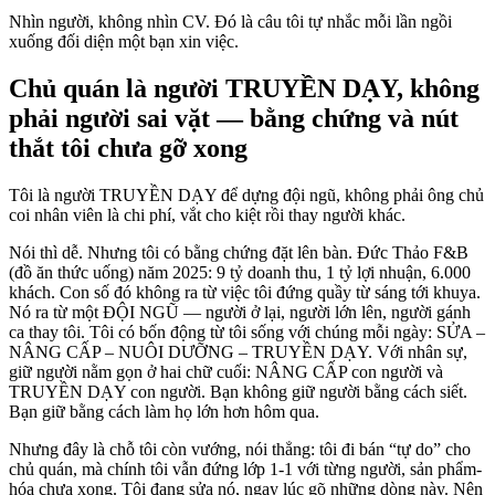
Nhìn người, không nhìn CV. Đó là câu tôi tự nhắc mỗi lần ngồi
xuống đối diện một bạn xin việc.
Chủ quán là người TRUYỀN DẠY, không
phải người sai vặt — bằng chứng và nút
thắt tôi chưa gỡ xong
Tôi là người TRUYỀN DẠY để dựng đội ngũ, không phải ông chủ
coi nhân viên là chi phí, vắt cho kiệt rồi thay người khác.
Nói thì dễ. Nhưng tôi có bằng chứng đặt lên bàn. Đức Thảo F&B
(đồ ăn thức uống) năm 2025: 9 tỷ doanh thu, 1 tỷ lợi nhuận, 6.000
khách. Con số đó không ra từ việc tôi đứng quầy từ sáng tới khuya.
Nó ra từ một ĐỘI NGŨ — người ở lại, người lớn lên, người gánh
ca thay tôi. Tôi có bốn động từ tôi sống với chúng mỗi ngày: SỬA –
NÂNG CẤP – NUÔI DƯỠNG – TRUYỀN DẠY. Với nhân sự,
giữ người nằm gọn ở hai chữ cuối: NÂNG CẤP con người và
TRUYỀN DẠY con người. Bạn không giữ người bằng cách siết.
Bạn giữ bằng cách làm họ lớn hơn hôm qua.
Nhưng đây là chỗ tôi còn vướng, nói thẳng: tôi đi bán “tự do” cho
chủ quán, mà chính tôi vẫn đứng lớp 1-1 với từng người, sản phẩm-
hóa chưa xong. Tôi đang sửa nó, ngay lúc gõ những dòng này. Nên