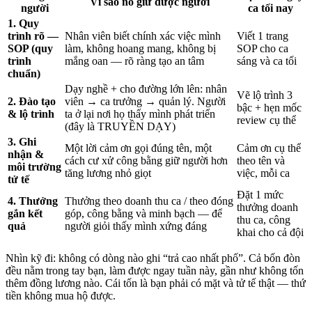
Vì sao nó giữ được người
người
ca tối nay
1. Quy
trình rõ —
Nhân viên biết chính xác việc mình
Viết 1 trang
SOP (quy
làm, không hoang mang, không bị
SOP cho ca
trình
mắng oan — rõ ràng tạo an tâm
sáng và ca tối
chuẩn)
Dạy nghề + cho đường lớn lên: nhân
Vẽ lộ trình 3
2. Đào tạo
viên → ca trưởng → quản lý. Người
bậc + hẹn mốc
& lộ trình
ta ở lại nơi họ thấy mình phát triển
review cụ thể
(đây là TRUYỀN DẠY)
3. Ghi
Một lời cảm ơn gọi đúng tên, một
Cảm ơn cụ thể
nhận &
cách cư xử công bằng giữ người hơn
theo tên và
môi trường
tăng lương nhỏ giọt
việc, mỗi ca
tử tế
Đặt 1 mức
4. Thưởng
Thưởng theo doanh thu ca / theo đóng
thưởng doanh
gắn kết
góp, công bằng và minh bạch — để
thu ca, công
quả
người giỏi thấy mình xứng đáng
khai cho cả đội
Nhìn kỹ đi: không có dòng nào ghi “trả cao nhất phố”. Cả bốn đòn
đều nằm trong tay bạn, làm được ngay tuần này, gần như không tốn
thêm đồng lương nào. Cái tốn là bạn phải có mặt và tử tế thật — thứ
tiền không mua hộ được.