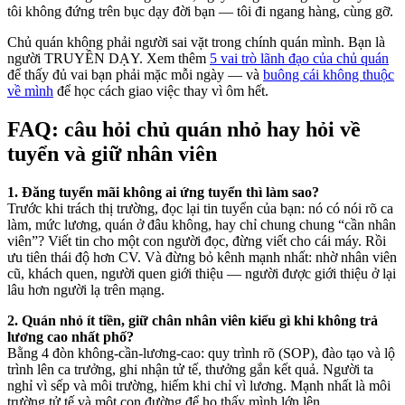
tôi không đứng trên bục dạy đời bạn — tôi đi ngang hàng, cùng gỡ.
Chủ quán không phải người sai vặt trong chính quán mình. Bạn là
người TRUYỀN DẠY. Xem thêm
5 vai trò lãnh đạo của chủ quán
để thấy đủ vai bạn phải mặc mỗi ngày — và
buông cái không thuộc
về mình
để học cách giao việc thay vì ôm hết.
FAQ: câu hỏi chủ quán nhỏ hay hỏi về
tuyển và giữ nhân viên
1. Đăng tuyển mãi không ai ứng tuyển thì làm sao?
Trước khi trách thị trường, đọc lại tin tuyển của bạn: nó có nói rõ ca
làm, mức lương, quán ở đâu không, hay chỉ chung chung “cần nhân
viên”? Viết tin cho một con người đọc, đừng viết cho cái máy. Rồi
ưu tiên thái độ hơn CV. Và đừng bỏ kênh mạnh nhất: nhờ nhân viên
cũ, khách quen, người quen giới thiệu — người được giới thiệu ở lại
lâu hơn người lạ trên mạng.
2. Quán nhỏ ít tiền, giữ chân nhân viên kiểu gì khi không trả
lương cao nhất phố?
Bằng 4 đòn không-cần-lương-cao: quy trình rõ (SOP), đào tạo và lộ
trình lên ca trưởng, ghi nhận tử tế, thưởng gắn kết quả. Người ta
nghỉ vì sếp và môi trường, hiếm khi chỉ vì lương. Mạnh nhất là môi
trường tử tế và một con đường để họ thấy mình lớn lên.