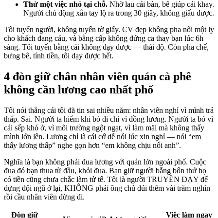
Thử một việc nhỏ tại chỗ.
Nhờ lau cái bàn, bê giúp cái khay.
Người chủ động xắn tay lộ ra trong 30 giây, không giấu được.
Tôi tuyển người, không tuyển tờ giấy. CV đẹp không pha nổi một ly
cho khách đang cáu, và bằng cấp không đứng ca thay bạn lúc 6h
sáng. Tôi tuyển bằng cái không dạy được — thái độ. Còn pha chế,
bưng bê, tính tiền, tôi dạy được hết.
4 đòn giữ chân nhân viên quán cà phê
không cần lương cao nhất phố
Tôi nói thẳng cái tôi đã tin sai nhiều năm: nhân viên nghỉ vì mình trả
thấp. Sai. Người ta hiếm khi bỏ đi chỉ vì đồng lương. Người ta bỏ vì
cái sếp khó ở, vì môi trường ngột ngạt, vì làm mãi mà không thấy
mình lớn lên. Lương chỉ là cái cớ dễ nói lúc xin nghỉ — nói “em
thấy lương thấp” nghe gọn hơn “em không chịu nổi anh”.
Nghĩa là bạn không phải đua lương với quán lớn ngoài phố. Cuộc
đua đó bạn thua từ đầu, khỏi đua. Bạn giữ người bằng bốn thứ họ
có tiền cũng chưa chắc làm tử tế. Tôi là người TRUYỀN DẠY để
dựng đội ngũ ở lại, KHÔNG phải ông chủ dúi thêm vài trăm nghìn
rồi cầu nhân viên đừng đi.
Đòn giữ
Việc làm ngay