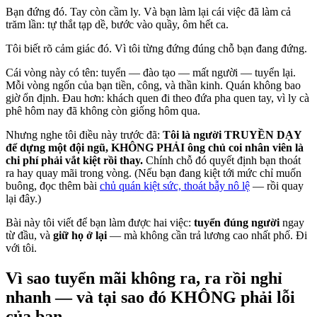
Bạn đứng đó. Tay còn cầm ly. Và bạn làm lại cái việc đã làm cả
trăm lần: tự thắt tạp dề, bước vào quầy, ôm hết ca.
Tôi biết rõ cảm giác đó. Vì tôi từng đứng đúng chỗ bạn đang đứng.
Cái vòng này có tên: tuyển — đào tạo — mất người — tuyển lại.
Mỗi vòng ngốn của bạn tiền, công, và thần kinh. Quán không bao
giờ ổn định. Đau hơn: khách quen đi theo đứa pha quen tay, vì ly cà
phê hôm nay đã không còn giống hôm qua.
Nhưng nghe tôi điều này trước đã:
Tôi là người TRUYỀN DẠY
để dựng một đội ngũ, KHÔNG PHẢI ông chủ coi nhân viên là
chi phí phải vắt kiệt rồi thay.
Chính chỗ đó quyết định bạn thoát
ra hay quay mãi trong vòng. (Nếu bạn đang kiệt tới mức chỉ muốn
buông, đọc thêm bài
chủ quán kiệt sức, thoát bẫy nô lệ
— rồi quay
lại đây.)
Bài này tôi viết để bạn làm được hai việc:
tuyển đúng người
ngay
từ đầu, và
giữ họ ở lại
— mà không cần trả lương cao nhất phố. Đi
với tôi.
Vì sao tuyển mãi không ra, ra rồi nghỉ
nhanh — và tại sao đó KHÔNG phải lỗi
của bạn