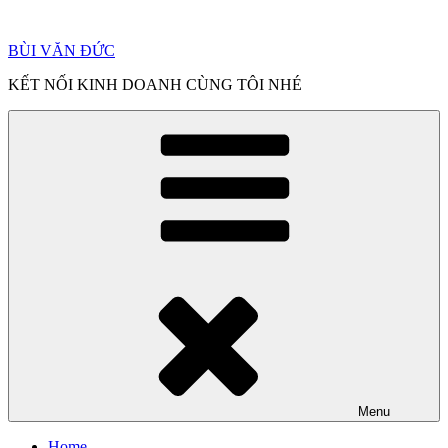
Chuyển
đến
BÙI VĂN ĐỨC
phần
nội
KẾT NỐI KINH DOANH CÙNG TÔI NHÉ
dung
Menu
Home