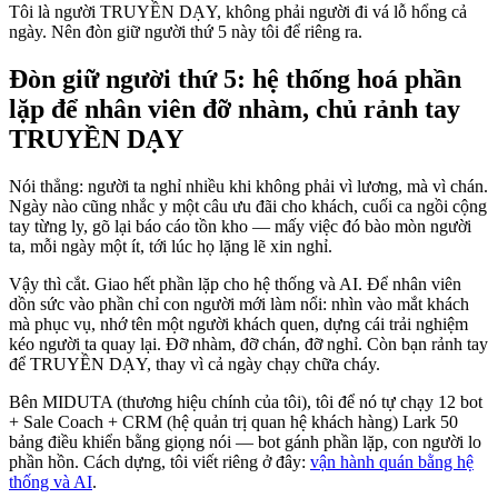
Tôi là người TRUYỀN DẠY, không phải người đi vá lỗ hổng cả
ngày. Nên đòn giữ người thứ 5 này tôi để riêng ra.
Đòn giữ người thứ 5: hệ thống hoá phần
lặp để nhân viên đỡ nhàm, chủ rảnh tay
TRUYỀN DẠY
Nói thẳng: người ta nghỉ nhiều khi không phải vì lương, mà vì chán.
Ngày nào cũng nhắc y một câu ưu đãi cho khách, cuối ca ngồi cộng
tay từng ly, gõ lại báo cáo tồn kho — mấy việc đó bào mòn người
ta, mỗi ngày một ít, tới lúc họ lặng lẽ xin nghỉ.
Vậy thì cắt. Giao hết phần lặp cho hệ thống và AI. Để nhân viên
dồn sức vào phần chỉ con người mới làm nổi: nhìn vào mắt khách
mà phục vụ, nhớ tên một người khách quen, dựng cái trải nghiệm
kéo người ta quay lại. Đỡ nhàm, đỡ chán, đỡ nghỉ. Còn bạn rảnh tay
để TRUYỀN DẠY, thay vì cả ngày chạy chữa cháy.
Bên MIDUTA (thương hiệu chính của tôi), tôi để nó tự chạy 12 bot
+ Sale Coach + CRM (hệ quản trị quan hệ khách hàng) Lark 50
bảng điều khiển bằng giọng nói — bot gánh phần lặp, con người lo
phần hồn. Cách dựng, tôi viết riêng ở đây:
vận hành quán bằng hệ
thống và AI
.