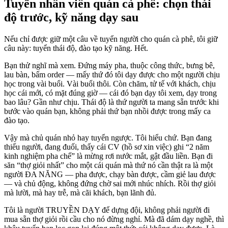
Tuyển nhân viên quán cà phê: chọn thái
độ trước, kỹ năng dạy sau
Nếu chỉ được giữ một câu về tuyển người cho quán cà phê, tôi giữ
câu này: tuyển thái độ, đào tạo kỹ năng. Hết.
Bạn thử nghĩ mà xem. Đứng máy pha, thuộc công thức, bưng bê,
lau bàn, bấm order — mấy thứ đó tôi dạy được cho một người chịu
học trong vài buổi. Vài buổi thôi. Còn chăm, tử tế với khách, chịu
học cái mới, có mặt đúng giờ — cái đó bạn dạy tôi xem, dạy trong
bao lâu? Gần như chịu. Thái độ là thứ người ta mang sẵn trước khi
bước vào quán bạn, không phải thứ bạn nhồi được trong mấy ca
đào tạo.
Vậy mà chủ quán nhỏ hay tuyển ngược. Tôi hiểu chứ. Bạn đang
thiếu người, đang đuối, thấy cái CV (hồ sơ xin việc) ghi “2 năm
kinh nghiệm pha chế” là mừng rơi nước mắt, gật đầu liền. Bạn đi
săn “thợ giỏi nhất” cho một cái quán mà thứ nó cần thật ra là một
người ĐA NĂNG — pha được, chạy bàn được, cầm giẻ lau được
— và chủ động, không đứng chờ sai mới nhúc nhích. Rồi thợ giỏi
mà lười, mà hay trễ, mà cãi khách, bạn lãnh đủ.
Tôi là người TRUYỀN DẠY để dựng đội, không phải người đi
mua sẵn thợ giỏi rồi cầu cho nó đừng nghỉ. Mà đã dám dạy nghề, thì