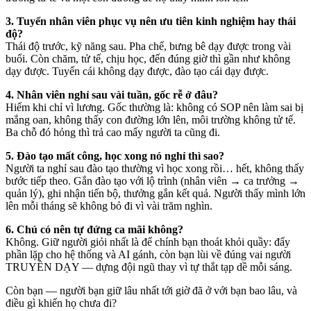
3. Tuyển nhân viên phục vụ nên ưu tiên kinh nghiệm hay thái
độ?
Thái độ trước, kỹ năng sau. Pha chế, bưng bê dạy được trong vài
buổi. Còn chăm, tử tế, chịu học, đến đúng giờ thì gần như không
dạy được. Tuyển cái không dạy được, đào tạo cái dạy được.
4. Nhân viên nghỉ sau vài tuần, gốc rễ ở đâu?
Hiếm khi chỉ vì lương. Gốc thường là: không có SOP nên làm sai bị
mắng oan, không thấy con đường lớn lên, môi trường không tử tế.
Ba chỗ đó hỏng thì trả cao mấy người ta cũng đi.
5. Đào tạo mất công, học xong nó nghỉ thì sao?
Người ta nghỉ sau đào tạo thường vì học xong rồi… hết, không thấy
bước tiếp theo. Gắn đào tạo với lộ trình (nhân viên → ca trưởng →
quản lý), ghi nhận tiến bộ, thưởng gắn kết quả. Người thấy mình lớn
lên mỗi tháng sẽ không bỏ đi vì vài trăm nghìn.
6. Chủ có nên tự đứng ca mãi không?
Không. Giữ người giỏi nhất là để chính bạn thoát khỏi quầy: đẩy
phần lặp cho hệ thống và AI gánh, còn bạn lùi về đúng vai người
TRUYỀN DẠY — dựng đội ngũ thay vì tự thắt tạp dề mỗi sáng.
Còn bạn — người bạn giữ lâu nhất tới giờ đã ở với bạn bao lâu, và
điều gì khiến họ chưa đi?