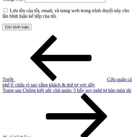
Lưu tên của tôi, email, và trang web trong trình duyệt này cho
lần bình luận kế tiếp của tôi.
Điều
Bài
cũ
hướng
hơn
bài
viết
Trước
Cứu quán cà
phê ế: chẩn vì sao vắng khách & thứ tự vực dậy
Bài
Trang sau
Chống kiệt sức chủ quán: 5 bẫy suy nghĩ tự bào mòn dù
tiếp
theo