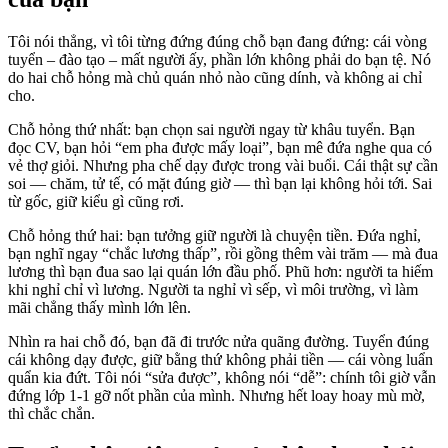
Tôi nói thẳng, vì tôi từng đứng đúng chỗ bạn đang đứng: cái vòng
tuyển – đào tạo – mất người ấy, phần lớn không phải do bạn tệ. Nó
do hai chỗ hỏng mà chủ quán nhỏ nào cũng dính, và không ai chỉ
cho.
Chỗ hỏng thứ nhất: bạn chọn sai người ngay từ khâu tuyển. Bạn
đọc CV, bạn hỏi “em pha được mấy loại”, bạn mê đứa nghe qua có
vẻ thợ giỏi. Nhưng pha chế dạy được trong vài buổi. Cái thật sự cần
soi — chăm, tử tế, có mặt đúng giờ — thì bạn lại không hỏi tới. Sai
từ gốc, giữ kiểu gì cũng rơi.
Chỗ hỏng thứ hai: bạn tưởng giữ người là chuyện tiền. Đứa nghỉ,
bạn nghĩ ngay “chắc lương thấp”, rồi gồng thêm vài trăm — mà đua
lương thì bạn đua sao lại quán lớn đầu phố. Phũ hơn: người ta hiếm
khi nghỉ chỉ vì lương. Người ta nghỉ vì sếp, vì môi trường, vì làm
mãi chẳng thấy mình lớn lên.
Nhìn ra hai chỗ đó, bạn đã đi trước nửa quãng đường. Tuyển đúng
cái không dạy được, giữ bằng thứ không phải tiền — cái vòng luẩn
quẩn kia đứt. Tôi nói “sửa được”, không nói “dễ”: chính tôi giờ vẫn
đứng lớp 1-1 gỡ nốt phần của mình. Nhưng hết loay hoay mù mờ,
thì chắc chắn.