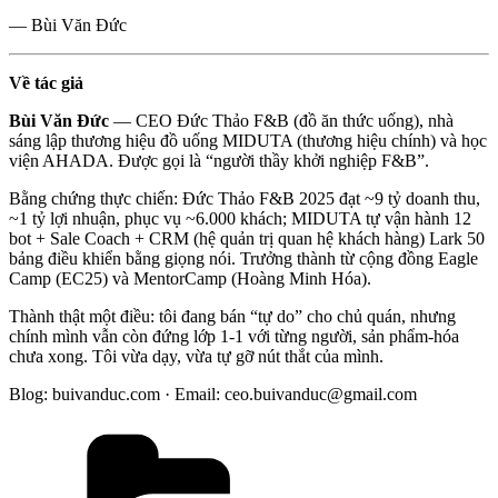
— Bùi Văn Đức
Về tác giả
Bùi Văn Đức
— CEO Đức Thảo F&B (đồ ăn thức uống), nhà
sáng lập thương hiệu đồ uống MIDUTA (thương hiệu chính) và học
viện AHADA. Được gọi là “người thầy khởi nghiệp F&B”.
Bằng chứng thực chiến: Đức Thảo F&B 2025 đạt ~9 tỷ doanh thu,
~1 tỷ lợi nhuận, phục vụ ~6.000 khách; MIDUTA tự vận hành 12
bot + Sale Coach + CRM (hệ quản trị quan hệ khách hàng) Lark 50
bảng điều khiển bằng giọng nói. Trưởng thành từ cộng đồng Eagle
Camp (EC25) và MentorCamp (Hoàng Minh Hóa).
Thành thật một điều: tôi đang bán “tự do” cho chủ quán, nhưng
chính mình vẫn còn đứng lớp 1-1 với từng người, sản phẩm-hóa
chưa xong. Tôi vừa dạy, vừa tự gỡ nút thắt của mình.
Blog: buivanduc.com · Email: ceo.buivanduc@gmail.com
Danh
mục