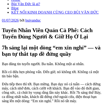
Bùi Văn Đức là ai?
Blog
KẾT NỐI KINH DOANH CÙNG CEO BÙI VĂN ĐỨC
Đăng
01/07/2026
bởi
buivanduc
trong
Tuyển Nhân Viên Quán Cà Phê: Cách
Tuyển Đúng Người & Giữ Họ Ở Lại
7h sáng lại một dòng “em xin nghỉ” — và
bạn tự thắt tạp dề đứng quầy
Bạn đăng tin tuyển người. Ba tuần. Không một ai nhắn.
Rồi có đứa hẹn phỏng vấn. Đến giờ, nó không tới. Không cả một
tin báo bận.
Đứa tiếp theo thì tới. Bạn mừng. Bạn dạy nó cả tuần — cách đứng
máy, cách nhớ đơn, cách cười với khách. Bạn đổ vào đó thời gian,
công sức, cả chút hy vọng rằng lần này khác. Rồi 7h sáng thứ Bảy,
ca đông nhất tuần, khách đã đứng chờ ngoài cửa, điện thoại bạn
sáng lên một dòng: “Em xin nghỉ.” Rồi nó tắt máy.