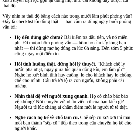
khâu tuyển bạn lọc gọn lại đúng một thứ: cái không dạy được. Là
thái độ.
Vậy nhìn ra thái độ bằng cách nào trong mười lăm phút phỏng vấn?
Đây là checklist tôi dùng thật — bạn cầm ra dùng ngay buổi phỏng
vấn tới:
Họ đến đúng giờ chưa?
Bài kiểm tra đầu tiên, và nó miễn
phí. Đi muộn hôm phỏng vấn — hôm họ cần lấy lòng bạn
nhất — thì đừng mơ họ đúng ca lúc 6h sáng. Đến sớm 5 phút:
cộng ngay một điểm to.
Hỏi tình huống thật, đừng hỏi lý thuyết.
“Khách chê ly
nước pha nhạt, ngay giữa lúc quán đông kín, em làm gì?”
Nghe họ xử: bình tĩnh hay cuống, lo cho khách hay lo chống
chế cho mình. Câu trả lời lộ ra con người, không phải cái
miệng.
Nhìn thái độ với người xung quanh.
Họ có chào bác bảo
vệ không? Nói chuyện với nhân viên cũ của bạn kiểu gì?
Người tử tế lúc chẳng ai chấm điểm mới là người tử tế thật.
Nghe cách họ kể về chỗ làm cũ.
Chê sếp cũ xơi xơi thì mai
mốt bạn thành “sếp cũ” tiếp theo trong câu chuyện họ kể cho
người khác.