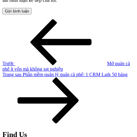
lần bình luận kế tiếp của tôi.
Điều
Bài
cũ
hướng
hơn
bài
viết
Trước
Mở quán cà
phê ít vốn mà không sạt nghiệp
Bài
Trang sau
Phần mềm quản lý quán cà phê: 1 CRM Lark 50 bảng
tiếp
theo
Find Us