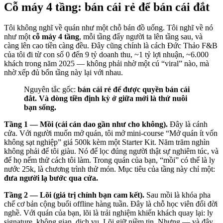
Cỗ máy 4 tầng: bán cái rẻ để bán cái đắt
Tôi không nghĩ về quán như một chỗ bán đồ uống. Tôi nghĩ về nó
như một
cỗ máy 4 tầng
, mỗi tầng đẩy người ta lên tầng sau, và
càng lên cao tiền càng đều. Đây cũng chính là cách Đức Thảo F&B
của tôi đi từ con số 0 đến 9 tỷ doanh thu, ~1 tỷ lợi nhuận, ~6.000
khách trong năm 2025 — không phải nhờ một cú “viral” nào, mà
nhờ xếp đủ bốn tầng này lại với nhau.
Nguyên tắc gốc:
bán cái rẻ để được quyền bán cái
đắt. Và dòng tiền định kỳ ở giữa mới là thứ nuôi
bạn sống.
Tầng 1 — Mồi (cái cán dao gần như cho không).
Đây là cánh
cửa. Với người muốn mở quán, tôi mở mini-course “Mở quán ít vốn
không sạt nghiệp” giá 500k kèm một Starter Kit. Năm trăm nghìn
không phải để tôi giàu. Nó để lọc đúng người thật sự nghiêm túc, và
để họ nếm thử cách tôi làm. Trong quán của bạn, “mồi” có thể là ly
nước 25k, là chương trình thử món. Mục tiêu của tầng này chỉ một:
đưa người lạ bước qua cửa.
Tầng 2 — Lõi (giá trị chính bạn cam kết).
Sau mồi là khóa pha
chế cơ bản cộng buổi offline hàng tuần. Đây là chỗ học viên đổi đời
nghề. Với quán của bạn, lõi là trải nghiệm khiến khách quay lại: ly
signature, không gian, dịch vụ. Lõi giữ niềm tin. Nhưng — và đây