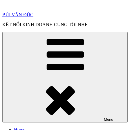
Chuyển
đến
BÙI VĂN ĐỨC
phần
nội
KẾT NỐI KINH DOANH CÙNG TÔI NHÉ
dung
Menu
Home