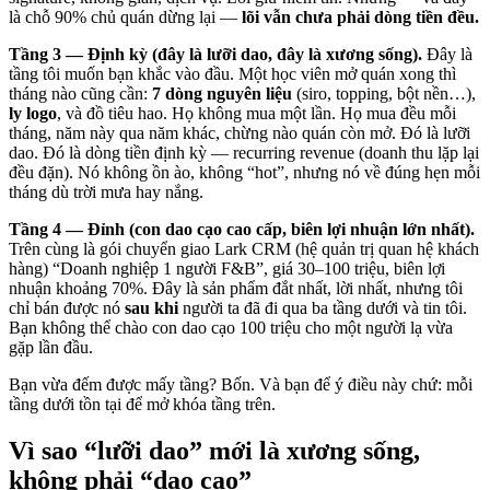
là chỗ 90% chủ quán dừng lại —
lõi vẫn chưa phải dòng tiền đều.
Tầng 3 — Định kỳ (đây là lưỡi dao, đây là xương sống).
Đây là
tầng tôi muốn bạn khắc vào đầu. Một học viên mở quán xong thì
tháng nào cũng cần:
7 dòng nguyên liệu
(siro, topping, bột nền…),
ly logo
, và đồ tiêu hao. Họ không mua một lần. Họ mua đều mỗi
tháng, năm này qua năm khác, chừng nào quán còn mở. Đó là lưỡi
dao. Đó là dòng tiền định kỳ — recurring revenue (doanh thu lặp lại
đều đặn). Nó không ồn ào, không “hot”, nhưng nó về đúng hẹn mỗi
tháng dù trời mưa hay nắng.
Tầng 4 — Đỉnh (con dao cạo cao cấp, biên lợi nhuận lớn nhất).
Trên cùng là gói chuyển giao Lark CRM (hệ quản trị quan hệ khách
hàng) “Doanh nghiệp 1 người F&B”, giá 30–100 triệu, biên lợi
nhuận khoảng 70%. Đây là sản phẩm đắt nhất, lời nhất, nhưng tôi
chỉ bán được nó
sau khi
người ta đã đi qua ba tầng dưới và tin tôi.
Bạn không thể chào con dao cạo 100 triệu cho một người lạ vừa
gặp lần đầu.
Bạn vừa đếm được mấy tầng? Bốn. Và bạn để ý điều này chứ: mỗi
tầng dưới tồn tại để mở khóa tầng trên.
Vì sao “lưỡi dao” mới là xương sống,
không phải “dao cạo”