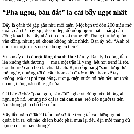
“Pha ngon, bán đắt” là cái bẫy ngọt nhất
Đây là cảnh tôi gặp gần như mỗi tuần. Một bạn trẻ dồn 200 triệu mở
quán, đầu tư máy xịn, decor đẹp, đồ uống ngon thật. Tháng đầu
đông khách, bạn ấy nhắn tin cho tôi mừng rỡ. Tháng thứ tư, quán
vẫn đông, nhưng tài khoản không nhúc nhích. Bạn ấy hỏi: “Anh ơi,
em bán được mà sao em không có tiền?”
Vì bạn ấy chỉ có
một tầng doanh thu
: bán ly. Bán ly là dòng tiền
lên xuống thất thường — mưa một trận là vắng, hết hot trend là rớt,
đối thủ mở cạnh bên là chia khách. Bạn sống bằng “săn” từng đơn
mỗi ngày, như người đi câu: hôm câu được nhiều, hôm về tay
không. Mà chi phí mặt bằng, lương, điện nước thì đến đều như vắt
chanh, tháng nào cũng gõ cửa.
Cái bẫy ở chỗ: “pha ngon, bán đắt” nghe rất đúng, nên không ai
nghi ngờ nó. Nhưng nó chỉ là
cái cán dao
. Nó kéo người ta đến.
Nó không phải chỗ tiền nằm.
Vậy tiền nằm ở đâu? Đếm thử với tôi: trong tất cả những gì một
quán bán ra, cái nào khách buộc phải mua lại đều đặn mỗi tháng dù
bạn có chăm hay không?