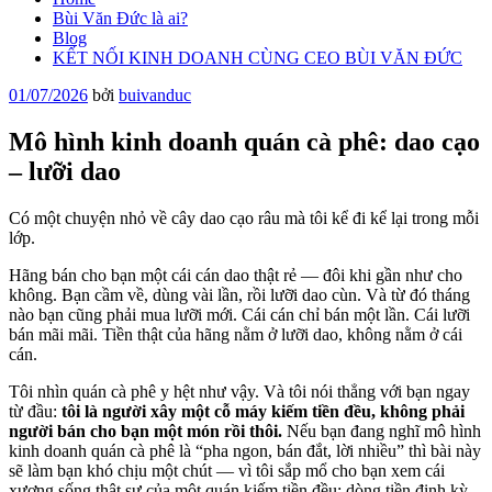
Bùi Văn Đức là ai?
Blog
KẾT NỐI KINH DOANH CÙNG CEO BÙI VĂN ĐỨC
Đăng
01/07/2026
bởi
buivanduc
trong
Mô hình kinh doanh quán cà phê: dao cạo
– lưỡi dao
Có một chuyện nhỏ về cây dao cạo râu mà tôi kể đi kể lại trong mỗi
lớp.
Hãng bán cho bạn một cái cán dao thật rẻ — đôi khi gần như cho
không. Bạn cầm về, dùng vài lần, rồi lưỡi dao cùn. Và từ đó tháng
nào bạn cũng phải mua lưỡi mới. Cái cán chỉ bán một lần. Cái lưỡi
bán mãi mãi. Tiền thật của hãng nằm ở lưỡi dao, không nằm ở cái
cán.
Tôi nhìn quán cà phê y hệt như vậy. Và tôi nói thẳng với bạn ngay
từ đầu:
tôi là người xây một cỗ máy kiếm tiền đều, không phải
người bán cho bạn một món rồi thôi.
Nếu bạn đang nghĩ mô hình
kinh doanh quán cà phê là “pha ngon, bán đắt, lời nhiều” thì bài này
sẽ làm bạn khó chịu một chút — vì tôi sắp mổ cho bạn xem cái
xương sống thật sự của một quán kiếm tiền đều: dòng tiền định kỳ.