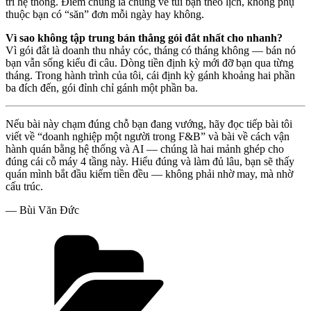
trì hệ thống. Điểm chung là chúng về túi bạn theo lịch, không phụ
thuộc bạn có “săn” đơn mỗi ngày hay không.
Vì sao không tập trung bán thẳng gói đắt nhất cho nhanh?
Vì gói đắt là doanh thu nhảy cóc, tháng có tháng không — bán nó
bạn vẫn sống kiểu đi câu. Dòng tiền định kỳ mới đỡ bạn qua từng
tháng. Trong hành trình của tôi, cái định kỳ gánh khoảng hai phần
ba đích đến, gói đỉnh chỉ gánh một phần ba.
Nếu bài này chạm đúng chỗ bạn đang vướng, hãy đọc tiếp bài tôi
viết về “doanh nghiệp một người trong F&B” và bài về cách vận
hành quán bằng hệ thống và AI — chúng là hai mảnh ghép cho
đúng cái cỗ máy 4 tầng này. Hiểu đúng và làm đủ lâu, bạn sẽ thấy
quán mình bắt đầu kiếm tiền đều — không phải nhờ may, mà nhờ
cấu trúc.
— Bùi Văn Đức
Danh
mục