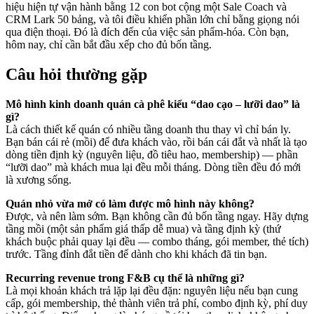
hiệu hiện tự vận hành bằng 12 con bot cộng một Sale Coach và
CRM Lark 50 bảng, và tôi điều khiển phần lớn chỉ bằng giọng nói
qua điện thoại. Đó là đích đến của việc sản phẩm-hóa. Còn bạn,
hôm nay, chỉ cần bắt đầu xếp cho đủ bốn tầng.
Câu hỏi thường gặp
Mô hình kinh doanh quán cà phê kiểu “dao cạo – lưỡi dao” là
gì?
Là cách thiết kế quán có nhiều tầng doanh thu thay vì chỉ bán ly.
Bạn bán cái rẻ (mồi) để đưa khách vào, rồi bán cái đắt và nhất là tạo
dòng tiền định kỳ (nguyên liệu, đồ tiêu hao, membership) — phần
“lưỡi dao” mà khách mua lại đều mỗi tháng. Dòng tiền đều đó mới
là xương sống.
Quán nhỏ vừa mở có làm được mô hình này không?
Được, và nên làm sớm. Bạn không cần đủ bốn tầng ngay. Hãy dựng
tầng mồi (một sản phẩm giá thấp dễ mua) và tầng định kỳ (thứ
khách buộc phải quay lại đều — combo tháng, gói member, thẻ tích)
trước. Tầng đỉnh đắt tiền để dành cho khi khách đã tin bạn.
Recurring revenue trong F&B cụ thể là những gì?
Là mọi khoản khách trả lặp lại đều đặn: nguyên liệu nếu bạn cung
cấp, gói membership, thẻ thành viên trả phí, combo định kỳ, phí duy