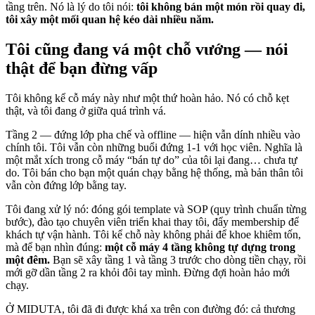
tầng trên. Nó là lý do tôi nói:
tôi không bán một món rồi quay đi,
tôi xây một mối quan hệ kéo dài nhiều năm.
Tôi cũng đang vá một chỗ vướng — nói
thật để bạn đừng vấp
Tôi không kể cỗ máy này như một thứ hoàn hảo. Nó có chỗ kẹt
thật, và tôi đang ở giữa quá trình vá.
Tầng 2 — đứng lớp pha chế và offline — hiện vẫn dính nhiều vào
chính tôi. Tôi vẫn còn những buổi đứng 1-1 với học viên. Nghĩa là
một mắt xích trong cỗ máy “bán tự do” của tôi lại đang… chưa tự
do. Tôi bán cho bạn một quán chạy bằng hệ thống, mà bản thân tôi
vẫn còn đứng lớp bằng tay.
Tôi đang xử lý nó: đóng gói template và SOP (quy trình chuẩn từng
bước), đào tạo chuyên viên triển khai thay tôi, đẩy membership để
khách tự vận hành. Tôi kể chỗ này không phải để khoe khiêm tốn,
mà để bạn nhìn đúng:
một cỗ máy 4 tầng không tự dựng trong
một đêm.
Bạn sẽ xây tầng 1 và tầng 3 trước cho dòng tiền chạy, rồi
mới gỡ dần tầng 2 ra khỏi đôi tay mình. Đừng đợi hoàn hảo mới
chạy.
Ở MIDUTA, tôi đã đi được khá xa trên con đường đó: cả thương