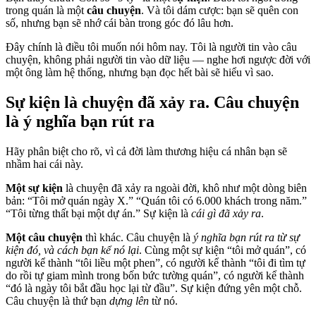
trong quán là một
câu chuyện
. Và tôi dám cược: bạn sẽ quên con
số, nhưng bạn sẽ nhớ cái bàn trong góc đó lâu hơn.
Đây chính là điều tôi muốn nói hôm nay. Tôi là người tin vào câu
chuyện, không phải người tin vào dữ liệu — nghe hơi ngược đời với
một ông làm hệ thống, nhưng bạn đọc hết bài sẽ hiểu vì sao.
Sự kiện là chuyện đã xảy ra. Câu chuyện
là ý nghĩa bạn rút ra
Hãy phân biệt cho rõ, vì cả đời làm thương hiệu cá nhân bạn sẽ
nhầm hai cái này.
Một sự kiện
là chuyện đã xảy ra ngoài đời, khô như một dòng biên
bản: “Tôi mở quán ngày X.” “Quán tôi có 6.000 khách trong năm.”
“Tôi từng thất bại một dự án.” Sự kiện là
cái gì đã xảy ra
.
Một câu chuyện
thì khác. Câu chuyện là
ý nghĩa bạn rút ra từ sự
kiện đó, và cách bạn kể nó lại
. Cùng một sự kiện “tôi mở quán”, có
người kể thành “tôi liều một phen”, có người kể thành “tôi đi tìm tự
do rồi tự giam mình trong bốn bức tường quán”, có người kể thành
“đó là ngày tôi bắt đầu học lại từ đầu”. Sự kiện đứng yên một chỗ.
Câu chuyện là thứ bạn
dựng lên
từ nó.