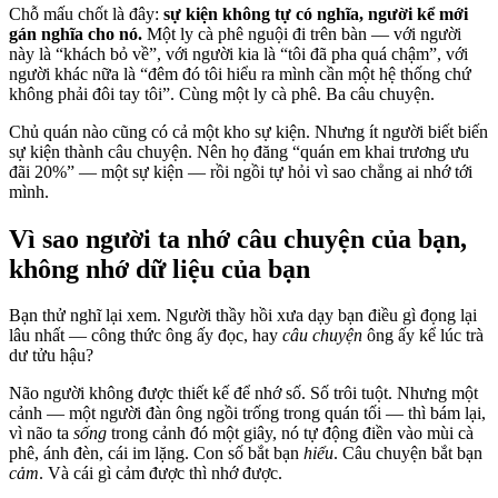
Chỗ mấu chốt là đây:
sự kiện không tự có nghĩa, người kể mới
gán nghĩa cho nó.
Một ly cà phê nguội đi trên bàn — với người
này là “khách bỏ về”, với người kia là “tôi đã pha quá chậm”, với
người khác nữa là “đêm đó tôi hiểu ra mình cần một hệ thống chứ
không phải đôi tay tôi”. Cùng một ly cà phê. Ba câu chuyện.
Chủ quán nào cũng có cả một kho sự kiện. Nhưng ít người biết biến
sự kiện thành câu chuyện. Nên họ đăng “quán em khai trương ưu
đãi 20%” — một sự kiện — rồi ngồi tự hỏi vì sao chẳng ai nhớ tới
mình.
Vì sao người ta nhớ câu chuyện của bạn,
không nhớ dữ liệu của bạn
Bạn thử nghĩ lại xem. Người thầy hồi xưa dạy bạn điều gì đọng lại
lâu nhất — công thức ông ấy đọc, hay
câu chuyện
ông ấy kể lúc trà
dư tửu hậu?
Não người không được thiết kế để nhớ số. Số trôi tuột. Nhưng một
cảnh — một người đàn ông ngồi trống trong quán tối — thì bám lại,
vì não ta
sống
trong cảnh đó một giây, nó tự động điền vào mùi cà
phê, ánh đèn, cái im lặng. Con số bắt bạn
hiểu
. Câu chuyện bắt bạn
cảm
. Và cái gì cảm được thì nhớ được.