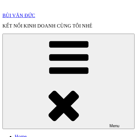
Chuyển
đến
BÙI VĂN ĐỨC
phần
nội
KẾT NỐI KINH DOANH CÙNG TÔI NHÉ
dung
Menu
Home