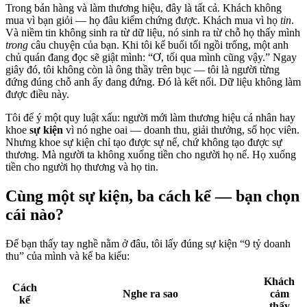
Trong bán hàng và làm thương hiệu, đây là tất cả. Khách không
mua vì bạn giỏi — họ đâu kiểm chứng được. Khách mua vì họ
tin
.
Và niềm tin không sinh ra từ dữ liệu, nó sinh ra từ chỗ họ thấy mình
trong
câu chuyện của bạn. Khi tôi kể buổi tối ngồi trống, một anh
chủ quán đang đọc sẽ giật mình: “Ơ, tối qua mình cũng vậy.” Ngay
giây đó, tôi không còn là ông thầy trên bục — tôi là người từng
đứng đúng chỗ anh ấy đang đứng. Đó là kết nối. Dữ liệu không làm
được điều này.
Tôi để ý một quy luật xấu: người mới làm thương hiệu cá nhân hay
khoe
sự kiện
vì nó nghe oai — doanh thu, giải thưởng, số học viên.
Nhưng khoe sự kiện chỉ tạo được sự nể, chứ không tạo được sự
thương. Mà người ta không xuống tiền cho người họ nể. Họ xuống
tiền cho người họ thương và họ tin.
Cùng một sự kiện, ba cách kể — bạn chọn
cái nào?
Để bạn thấy tay nghề nằm ở đâu, tôi lấy đúng sự kiện “9 tỷ doanh
thu” của mình và kể ba kiểu:
Khách
Cách
Nghe ra sao
cảm
kể
thấy