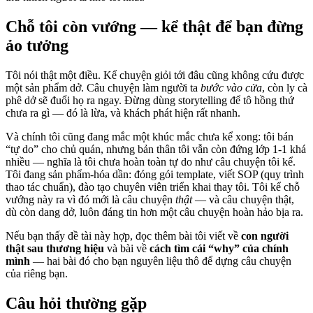
Chỗ tôi còn vướng — kể thật để bạn đừng
ảo tưởng
Tôi nói thật một điều. Kể chuyện giỏi tới đâu cũng không cứu được
một sản phẩm dở. Câu chuyện làm người ta
bước vào cửa
, còn ly cà
phê dở sẽ đuổi họ ra ngay. Đừng dùng storytelling để tô hồng thứ
chưa ra gì — đó là lừa, và khách phát hiện rất nhanh.
Và chính tôi cũng đang mắc một khúc mắc chưa kể xong: tôi bán
“tự do” cho chủ quán, nhưng bản thân tôi vẫn còn đứng lớp 1-1 khá
nhiều — nghĩa là tôi chưa hoàn toàn tự do như câu chuyện tôi kể.
Tôi đang sản phẩm-hóa dần: đóng gói template, viết SOP (quy trình
thao tác chuẩn), đào tạo chuyên viên triển khai thay tôi. Tôi kể chỗ
vướng này ra vì đó mới là câu chuyện
thật
— và câu chuyện thật,
dù còn dang dở, luôn đáng tin hơn một câu chuyện hoàn hảo bịa ra.
Nếu bạn thấy đề tài này hợp, đọc thêm bài tôi viết về
con người
thật sau thương hiệu
và bài về
cách tìm cái “why” của chính
mình
— hai bài đó cho bạn nguyên liệu thô để dựng câu chuyện
của riêng bạn.
Câu hỏi thường gặp