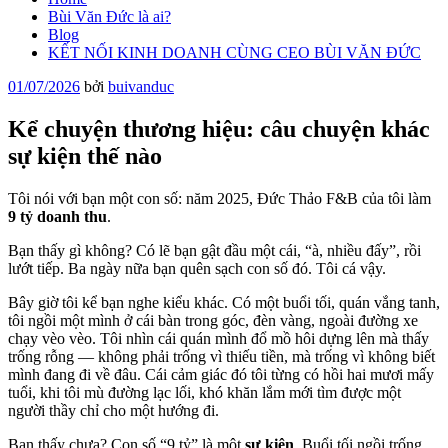
Bùi Văn Đức là ai?
Blog
KẾT NỐI KINH DOANH CÙNG CEO BÙI VĂN ĐỨC
Đăng
01/07/2026
bởi
buivanduc
trong
Kể chuyện thương hiệu: câu chuyện khác
sự kiện thế nào
Tôi nói với bạn một con số: năm 2025, Đức Thảo F&B của tôi làm
9 tỷ doanh thu
.
Bạn thấy gì không? Có lẽ bạn gật đầu một cái, “à, nhiều đấy”, rồi
lướt tiếp. Ba ngày nữa bạn quên sạch con số đó. Tôi cá vậy.
Bây giờ tôi kể bạn nghe kiểu khác. Có một buổi tối, quán vắng tanh,
tôi ngồi một mình ở cái bàn trong góc, đèn vàng, ngoài đường xe
chạy vèo vèo. Tôi nhìn cái quán mình đổ mồ hôi dựng lên mà thấy
trống rỗng — không phải trống vì thiếu tiền, mà trống vì không biết
mình đang đi về đâu. Cái cảm giác đó tôi từng có hồi hai mươi mấy
tuổi, khi tôi mù đường lạc lối, khó khăn lắm mới tìm được một
người thầy chỉ cho một hướng đi.
Bạn thấy chưa? Con số “9 tỷ” là một
sự kiện
. Buổi tối ngồi trống