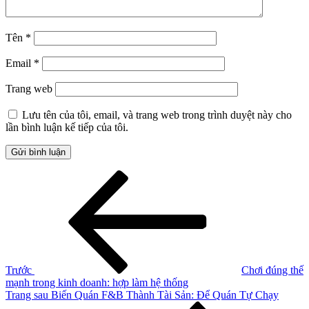
Tên
*
Email
*
Trang web
Lưu tên của tôi, email, và trang web trong trình duyệt này cho
lần bình luận kế tiếp của tôi.
Điều
Bài
cũ
hướng
hơn
bài
viết
Trước
Chơi đúng thế
mạnh trong kinh doanh: hợp làm hệ thống
Bài
Trang sau
Biến Quán F&B Thành Tài Sản: Để Quán Tự Chạy
tiếp