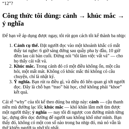
“12”?
Công thức tôi dùng: cảnh → khúc mắc →
ý nghĩa
Để bạn về áp dụng được ngay, tôi rút gọn cách tôi kể thành ba nhịp:
Cảnh cụ thể.
Đặt người đọc vào một khoảnh khắc có mắt
thấy tai nghe: 6 giờ sáng đứng sau quầy pha ly đầu, 10 giờ
đêm lau cái bàn cuối. Đừng nói “tôi làm việc vất vả” — cho
họ thấy cái vất vả.
Khúc mắc.
Trong cảnh đó có một điều không ổn, một câu
hỏi, một mất mát. Không có khúc mắc thì không có câu
chuyện, chỉ là nhật ký.
Ý nghĩa.
Bạn rút ra điều gì, và điều đó liên quan gì tới người
đọc. Đây là chỗ bạn “trao” bài học, chứ không phải “khoe”
kết quả.
Cái rễ “why” của tôi kể theo đúng ba nhịp này:
cảnh
— cậu thanh
niên mù đường lạc lối;
khúc mắc
— khó khăn lắm mới tìm được
một người thầy;
ý nghĩa
— nay tôi đi ngược con đường mình từng
lạc, dựng đèn dọc đường để người sau không khổ như mình. Bạn
thấy đó, không có một con số nào trong ba nhịp đó, mà nó vẫn là
thứ khiến người ta nhớ tôi nhất.