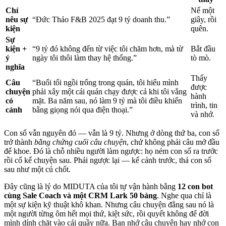
Chỉ
Nể một
nêu sự
“Đức Thảo F&B 2025 đạt 9 tỷ doanh thu.”
giây, rồi
kiện
quên.
Sự
kiện +
“9 tỷ đó không đến từ việc tôi chăm hơn, mà từ
Bắt đầu
ý
ngày tôi thôi làm thay hệ thống.”
tò mò.
nghĩa
Thấy
Câu
“Buổi tối ngồi trống trong quán, tôi hiểu mình
được
chuyện
phải xây một cái quán chạy được cả khi tôi vắng
hành
có
mặt. Ba năm sau, nó làm 9 tỷ mà tôi điều khiển
trình, tin
cảnh
bằng giọng nói qua điện thoại.”
và nhớ.
Con số vẫn nguyên đó — vẫn là 9 tỷ. Nhưng ở dòng thứ ba, con số
trở thành
bằng chứng cuối câu chuyện
, chứ không phải câu mở đầu
để khoe. Đó là chỗ nhiều người làm ngược: họ ném con số ra trước
rồi cố kể chuyện sau. Phải ngược lại — kể cảnh trước, thả con số
sau như một cú chốt.
Đây cũng là lý do MIDUTA của tôi tự vận hành bằng
12 con bot
cùng Sale Coach và một CRM Lark 50 bảng
. Nghe qua chỉ là
một sự kiện kỹ thuật khô khan. Nhưng câu chuyện đằng sau nó là
một người từng ôm hết mọi thứ, kiệt sức, rồi quyết không để đời
mình dính chặt vào cái quầy nữa. Bạn nhớ câu chuyện hay nhớ con