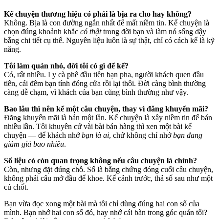
Kể chuyện thương hiệu có phải là bịa ra cho hay không?
Không. Bịa là con đường ngắn nhất để mất niềm tin. Kể chuyện là
chọn đúng khoảnh khắc
có thật
trong đời bạn và làm nó sống dậy
bằng chi tiết cụ thể. Nguyên liệu luôn là sự thật, chỉ có cách kể là kỹ
năng.
Tôi làm quán nhỏ, đời tôi có gì để kể?
Có, rất nhiều. Ly cà phê đầu tiên bạn pha, người khách quen đầu
tiên, cái đêm bạn tính đóng cửa rồi lại thôi. Đời càng bình thường
càng dễ chạm, vì khách của bạn cũng bình thường như vậy.
Bao lâu thì nên kể một câu chuyện, thay vì đăng khuyến mãi?
Đăng khuyến mãi là bán một lần. Kể chuyện là xây niềm tin để bán
nhiều lần. Tôi khuyên cứ vài bài bán hàng thì xen một bài kể
chuyện — để khách nhớ
bạn là ai
, chứ không chỉ nhớ
bạn đang
giảm giá bao nhiêu
.
Số liệu có còn quan trọng không nếu câu chuyện là chính?
Còn, nhưng đặt đúng chỗ. Số là bằng chứng đóng cuối câu chuyện,
không phải câu mở đầu để khoe. Kể cảnh trước, thả số sau như một
cú chốt.
Bạn vừa đọc xong một bài mà tôi chỉ dùng đúng hai con số của
mình. Bạn nhớ hai con số đó, hay nhớ cái bàn trong góc quán tối?