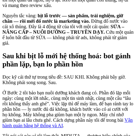
và mang theo review xấu.
Nguyên tắc vàng:
bịt lỗ trước — sản phẩm, trải nghiệm, giữ
chân — rồi mới đổ nước là marketing vào.
Đừng đổ nước vào
cái xô thủng. Đây là 4 động từ của tôi với một cái quán:
SỬA –
NÂNG CẤP – NUÔI DƯỠNG – TRUYỀN DẠY.
Cứu một quán
ế luôn bắt đầu từ SỬA — không phải từ ads, không phải từ giảm
giá.
Sau khi bịt lỗ mới hệ thống hoá: bot gánh
phần lặp, bạn lo phần hồn
Đọc kỹ cái thứ tự trong tiêu đề: SAU KHI. Không phải bây giờ.
Không phải song song. Sau.
Ở Bước 2 tôi bảo bạn nuôi dưỡng khách đang có. Phần đó lặp mỗi
ngày: cùng một lời nhắc, cùng một tin sinh nhật, cùng một câu “lâu
rồi không thấy anh ghé”. Việc lặp thì để máy làm, để bạn rảnh tay lo
phần hồn — ly nước đủ đá không, khách bước vào có ai cười với
họ không. Máy không pha giùm bạn một ly ngon. Máy chỉ nhớ
giùm bạn ai lâu chưa ghé. Cách dựng phần này tôi để trong bài
Vận
hành quán bằng hệ thống và AI
.
Tôi nói cái này vì tôi làm thật. MIDUTA — thương hiệu chính của