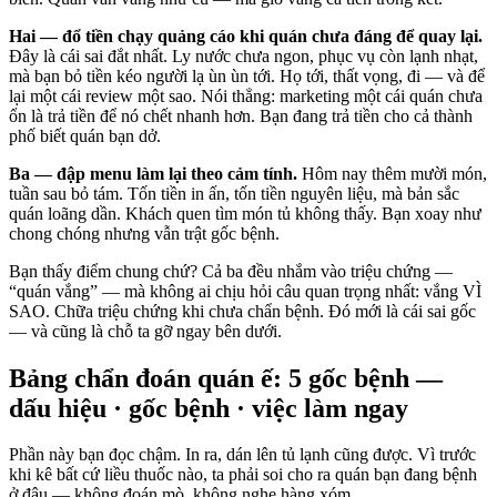
Hai — đổ tiền chạy quảng cáo khi quán chưa đáng để quay lại.
Đây là cái sai đắt nhất. Ly nước chưa ngon, phục vụ còn lạnh nhạt,
mà bạn bỏ tiền kéo người lạ ùn ùn tới. Họ tới, thất vọng, đi — và để
lại một cái review một sao. Nói thẳng: marketing một cái quán chưa
ổn là trả tiền để nó chết nhanh hơn. Bạn đang trả tiền cho cả thành
phố biết quán bạn dở.
Ba — đập menu làm lại theo cảm tính.
Hôm nay thêm mười món,
tuần sau bỏ tám. Tốn tiền in ấn, tốn tiền nguyên liệu, mà bản sắc
quán loãng dần. Khách quen tìm món tủ không thấy. Bạn xoay như
chong chóng nhưng vẫn trật gốc bệnh.
Bạn thấy điểm chung chứ? Cả ba đều nhắm vào triệu chứng —
“quán vắng” — mà không ai chịu hỏi câu quan trọng nhất: vắng VÌ
SAO. Chữa triệu chứng khi chưa chẩn bệnh. Đó mới là cái sai gốc
— và cũng là chỗ ta gỡ ngay bên dưới.
Bảng chẩn đoán quán ế: 5 gốc bệnh —
dấu hiệu · gốc bệnh · việc làm ngay
Phần này bạn đọc chậm. In ra, dán lên tủ lạnh cũng được. Vì trước
khi kê bất cứ liều thuốc nào, ta phải soi cho ra quán bạn đang bệnh
ở đâu — không đoán mò, không nghe hàng xóm.