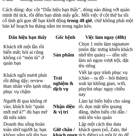
Cách dùng: đọc cột “Dấu hiệu bạn thấy”, dòng nào đúng với quán
mình thì tick, rồi đếm bạn dính mấy gốc. Mỗi việc ở cột thứ ba tôi
cố tình gói gọn để bạn khởi động
trong 48 giờ
, chứ không phải một
bản kế hoạch ba tháng nằm im trong ngăn kéo.
Dấu hiệu bạn thấy
Gốc bệnh
Việc làm ngay (48h)
Chọn 1 món làm signature
Khách tới một lần rồi
(món đặc trưng khiến khách
biến mất; hỏi ai cũng
Sản phẩm
nhớ tên quán) — dồn sức
không có “món tủ” ở
làm nó ngon vượt trội, đặt
quán bạn
tên riêng
Viết lại quy trình phục vụ
Khách ngồi mươi phút
Trải
(chào – ra đồ – hỏi thăm);
rồi đứng dậy; review
nghiệm &
soát lại không gian, wifi,
than nhân viên lạnh nhạt,
dịch vụ
playlist nhạc ngay chiều
phục vụ chậm
nay
Người đi qua không rẽ
Làm lại biển hiệu cho sáng
vào; khách hỏi “quán
Nhận diện
rõ, dọn mặt tiền quang
mới mở à?” dù bạn mở
& vị trí
đãng, thêm biển chỉ dẫn /
đã nửa năm
mũi tên vào quán
Doanh thu sống hoàn
Lập một cách thu data
toàn nhờ người lạ; bạn
Giữ chân /
khách quen (sổ, Zalo, thẻ
không nắm nổi tên hay
khách quen
tích điểm) và một lý do để