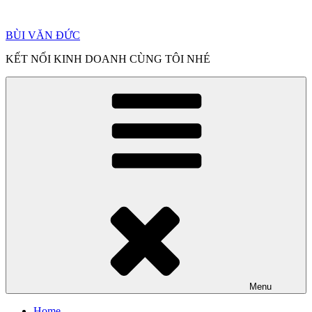
Chuyển
đến
BÙI VĂN ĐỨC
phần
nội
KẾT NỐI KINH DOANH CÙNG TÔI NHÉ
dung
Menu
Home