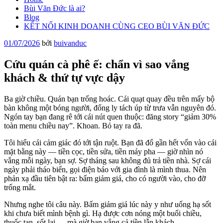
Bùi Văn Đức là ai?
Blog
KẾT NỐI KINH DOANH CÙNG CEO BÙI VĂN ĐỨC
Đăng
01/07/2026
bởi
buivanduc
trong
Cứu quán cà phê ế: chẩn vì sao vắng
khách & thứ tự vực dậy
Ba giờ chiều. Quán bạn trống hoác. Cái quạt quay đều trên mấy bộ
bàn không một bóng người, đống ly tách úp từ trưa vẫn nguyên đó.
Ngón tay bạn đang rê tới cái nút quen thuộc: đăng story “giảm 30%
toàn menu chiều nay”. Khoan. Bỏ tay ra đã.
Tôi hiểu cái cảm giác đó tới tận ruột. Bạn đã đổ gần hết vốn vào cái
mặt bằng này — tiền cọc, tiền sửa, tiền máy pha — giờ nhìn nó
vắng mỗi ngày, bạn sợ. Sợ tháng sau không đủ trả tiền nhà. Sợ cái
ngày phải tháo biển, gọi điện báo với gia đình là mình thua. Nên
phản xạ đầu tiên bật ra: bấm giảm giá, cho có người vào, cho đỡ
trống mắt.
Nhưng nghe tôi câu này. Bấm giảm giá lúc này y như uống hạ sốt
khi chưa biết mình bệnh gì. Hạ được cơn nóng một buổi chiều,
thuốc tan, sốt lại — mà giờ bạn vắng cả tiền lẫn khách.