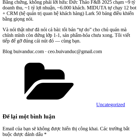
Bằng chứng, không phải lời hứa: Đức Thảo F&B 2025 chạm ~9 tỷ
doanh thu, ~1 tỷ lợi nhuận, ~6.000 khách. MIDUTA tự chạy 12 bot
+ CRM (hệ quản trị quan hệ khách hàng) Lark 50 bảng điều khiển
bằng giọng nói.
Và nói thật như đã nói cả bài: tôi bán “tự do” cho chủ quán mà
chính mình còn đứng lớp 1-1, sản phẩm-hóa chưa xong. Tôi viết
tiếp để gỡ đúng cái nút đó — cùng bạn.
Blog buivanduc.com · ceo.buivanduc@gmail.com
Danh
mục
Uncategorized
Để lại một bình luận
Email của bạn sẽ không được hiển thị công khai.
Các trường bắt
buộc được đánh dấu
*