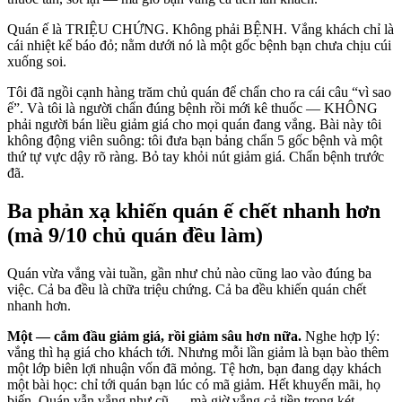
Quán ế là TRIỆU CHỨNG. Không phải BỆNH. Vắng khách chỉ là
cái nhiệt kế báo đỏ; nằm dưới nó là một gốc bệnh bạn chưa chịu cúi
xuống soi.
Tôi đã ngồi cạnh hàng trăm chủ quán để chẩn cho ra cái câu “vì sao
ế”. Và tôi là người chẩn đúng bệnh rồi mới kê thuốc — KHÔNG
phải người bán liều giảm giá cho mọi quán đang vắng. Bài này tôi
không động viên suông: tôi đưa bạn bảng chẩn 5 gốc bệnh và một
thứ tự vực dậy rõ ràng. Bỏ tay khỏi nút giảm giá. Chẩn bệnh trước
đã.
Ba phản xạ khiến quán ế chết nhanh hơn
(mà 9/10 chủ quán đều làm)
Quán vừa vắng vài tuần, gần như chủ nào cũng lao vào đúng ba
việc. Cả ba đều là chữa triệu chứng. Cả ba đều khiến quán chết
nhanh hơn.
Một — cắm đầu giảm giá, rồi giảm sâu hơn nữa.
Nghe hợp lý:
vắng thì hạ giá cho khách tới. Nhưng mỗi lần giảm là bạn bào thêm
một lớp biên lợi nhuận vốn đã mỏng. Tệ hơn, bạn đang dạy khách
một bài học: chỉ tới quán bạn lúc có mã giảm. Hết khuyến mãi, họ
biến. Quán vẫn vắng như cũ — mà giờ vắng cả tiền trong két.