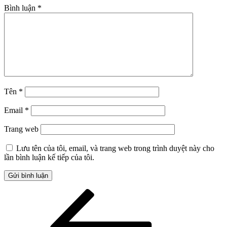
Bình luận
*
Tên
*
Email
*
Trang web
Lưu tên của tôi, email, và trang web trong trình duyệt này cho
lần bình luận kế tiếp của tôi.
Điều
Bài
cũ
hướng
hơn
bài