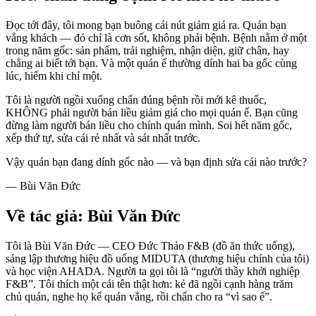
Đọc tới đây, tôi mong bạn buông cái nút giảm giá ra. Quán bạn
vắng khách — đó chỉ là cơn sốt, không phải bệnh. Bệnh nằm ở một
trong năm gốc: sản phẩm, trải nghiệm, nhận diện, giữ chân, hay
chẳng ai biết tới bạn. Và một quán ế thường dính hai ba gốc cùng
lúc, hiếm khi chỉ một.
Tôi là người ngồi xuống chẩn đúng bệnh rồi mới kê thuốc,
KHÔNG phải người bán liều giảm giá cho mọi quán ế. Bạn cũng
đừng làm người bán liều cho chính quán mình. Soi hết năm gốc,
xếp thứ tự, sửa cái rẻ nhất và sát nhất trước.
Vậy quán bạn đang dính gốc nào — và bạn định sửa cái nào trước?
— Bùi Văn Đức
Về tác giả: Bùi Văn Đức
Tôi là Bùi Văn Đức — CEO Đức Thảo F&B (đồ ăn thức uống),
sáng lập thương hiệu đồ uống MIDUTA (thương hiệu chính của tôi)
và học viện AHADA. Người ta gọi tôi là “người thầy khởi nghiệp
F&B”. Tôi thích một cái tên thật hơn: kẻ đã ngồi cạnh hàng trăm
chủ quán, nghe họ kể quán vắng, rồi chẩn cho ra “vì sao ế”.