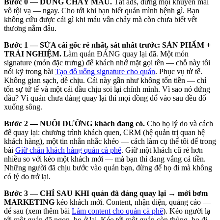
Bước 0 — DỪNG CHẢY MÁU.
Tắt ads, dừng mọi khuyến mãi
vô tội vạ — ngay. Cho tới khi bạn biết quán mình bệnh gì. Bạn
không cứu được cái gì khi máu vẫn chảy mà còn chưa biết vết
thương nằm đâu.
Bước 1 — SỬA cái gốc rẻ nhất, sát nhất trước: SẢN PHẨM +
TRẢI NGHIỆM.
Làm quán ĐÁNG quay lại đã. Một món
signature (món đặc trưng) để khách nhớ mặt gọi tên — chỗ này tôi
nói kỹ trong bài
Tạo đồ uống signature cho quán
. Phục vụ tử tế.
Không gian sạch, dễ chịu. Cái này gần như không tốn tiền — chỉ
tốn sự tử tế và một cái đầu chịu soi lại chính mình. Vì sao nó đứng
đầu? Vì quán chưa đáng quay lại thì mọi đồng đổ vào sau đều đổ
xuống sông.
Bước 2 — NUÔI DƯỠNG khách đang có.
Cho họ lý do và cách
để quay lại: chương trình khách quen, CRM (hệ quản trị quan hệ
khách hàng), một tin nhắn nhắc khéo — cách làm cụ thể tôi để trong
bài
Giữ chân khách hàng quán cà phê
. Giữ một khách cũ rẻ hơn
nhiều so với kéo một khách mới — mà bạn thì đang vắng cả tiền.
Những người đã chịu bước vào quán bạn, đừng để họ đi mà không
có lý do trở lại.
Bước 3 — CHỈ SAU KHI quán đã đáng quay lại → mới bơm
MARKETING
kéo khách mới. Content, nhận diện, quảng cáo —
để sau (xem thêm bài
Làm content cho quán cà phê
). Kéo người lạ
tới một quán đã ngon, họ ở lại. Kéo tới một quán còn thủng, họ đi