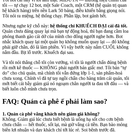
tôi — tự chạy 12 bot, một Sale Coach, một CRM (hệ quản trị quan
hệ khách hàng) trên nền Lark 50 bảng, điều khiển bằng giọng nói.
Tôi nói ra miệng, hệ thống chạy. Phần lặp, bot gánh hết.
Nhưng nghe kỹ chỗ này:
hệ thống chỉ KHUẾCH ĐẠI cái đã tốt.
Quán chưa đáng quay lại mà bạn tự động hoá, thì bạn đang cầm loa
phóng thanh gào cái dở của mình cho đông người nghe hơn. Bot
nhắc khách quay lại một quán họ không muốn quay lại — đó không
phải giữ chân, đó là làm phiền. Vì vậy bước này nằm CUỐI, không
nằm đầu. Bịt lỗ trước. Khuếch đại sau.
Và tôi nói thẳng chỗ tôi còn vướng, vì tôi là người chẩn đúng bệnh
rồi mới kê thuốc — KHÔNG phải người bán giấc mơ. Tôi bán “tự
do” cho chủ quán, mà chính tôi vẫn đứng lớp 1-1, sản phẩm-hoá
chưa xong. Chính vì đã tự tay ngồi chẩn cho hàng trăm cái quán, tôi
mới biết cái bẫy giảm giá nó ngoạm chân người ta đau tới đâu — và
biết luôn chỗ mình chưa trọn.
FAQ: Quán cà phê ế phải làm sao?
1. Quán cà phê vắng khách nên giảm giá không?
Không. Giảm giá lúc chưa biết bệnh là uống hạ sốt cho cơn bệnh
chưa chẩn — hết thuốc, sốt lại, mà giờ vắng cả tiền. Bạn bào mỏng
biên lợi nhuận và dạy khách chỉ tới lúc rẻ. Soi bệnh trước đã.