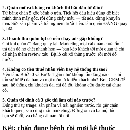
2. Quán mở ra không có khách thì bắt đầu từ đâu?
Từ bảng chẩn 5 gốc bệnh ở trên. Tick hết dấu hiệu đúng để biết
mình dính mấy gốc, rồi dừng chảy máu — tắt ads, dừng khuyến
mãi. Sửa sản phẩm và trải nghiệm trước tiên: làm quán ĐÁNG quay
lại đã.
3. Doanh thu quán tụt có nên chạy ads gấp không?
Chỉ khi quán đã đáng quay lại. Marketing một cái quán chưa ổn là
trả tiền để nó chết nhanh hơn — bạn kéo khách tới một quán tệ chỉ
để nhận thêm review xấu. Bịt lỗ cái xô thủng trước, rồi mới đổ
nước.
4. Không có tiền thuê nhân viên hay hệ thống thì sao?
Yên tâm. Bước 0 và Bước 1 gần như không tốn đồng nào — chỉ
tốn sự tử tế của bạn và một món tủ khiến khách nhớ. Bot, CRM để
sau; hệ thống chỉ khuếch đại cái đã tốt, không cứu được cái chưa
có.
5. Quán tôi dính cả 3 gốc thì làm cái nào trước?
Đúng thứ tự triage: sản phẩm và trải nghiệm trước, rồi giữ chân
khách quen, sau cùng mới marketing. Đừng ôm cả ba một lúc —
bạn sẽ đuối, và chẳng cái nào tới nơi.
Kết: chẩn đúng bệnh rồi mới kê thuốc