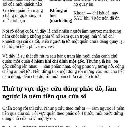
số của một khách nào
họ quay lại
Gõ tên quán lên mạng
Không ai
Khoan — chỉ bật cái này
chẳng ra gì; không ai
biết
SAU khi 4 gốc trên đã ổn
nhắc tới bạn
(marketing)
Nói rõ dòng cuối, vì đây là chỗ nhiều người làm ngược: marketing
nằm chót bảng không phải vì nó kém quan trọng, mà vì nó chỉ
khuếch đại cái đã tốt. Kéo người lạ tới một quán chưa đáng quay lại
chỉ tổ phí tiền, phí cả review.
Và đây là sự thật tôi rút ra sau hàng trăm lần ngồi chẩn cạnh chủ
quán: một quán ế
hiếm khi chỉ dính một gốc
. Thường là hai, ba
gốc chồng lên nhau — sản phẩm nhạt, cộng phục vụ hững hờ, cộng
chẳng ai biết tới. Nên đừng tick một dòng rồi mừng vội. Soi cho hết
năm dòng, đếm cho đủ, rồi mới bàn chữa cái nào trước.
Thứ tự vực dậy: cứu đúng phác đồ, làm
ngược là ném tiền qua cửa sổ
Chẩn xong rồi thì cứu. Nhưng cứu theo thứ tự — làm ngược là ném
tiền qua cửa sổ. Tôi vực quán theo phác đồ 4 bước, mỗi bước đứng
đúng chỗ của nó vì một lý do.