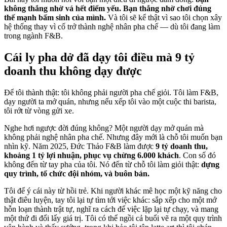
không thắng nhờ vá hết điểm yếu. Bạn thắng nhờ chơi đúng
thế mạnh bẩm sinh của mình.
Và tôi sẽ kể thật vì sao tôi chọn xây
hệ thống thay vì cố trở thành nghệ nhân pha chế — dù tôi đang làm
trong ngành F&B.
Cái ly pha dở đã dạy tôi điều mà 9 tỷ
doanh thu không dạy được
Để tôi thành thật: tôi không phải người pha chế giỏi. Tôi làm F&B,
dạy người ta mở quán, nhưng nếu xếp tôi vào một cuộc thi barista,
tôi rớt từ vòng gửi xe.
Nghe hơi ngược đời đúng không? Một người dạy mở quán mà
không phải nghệ nhân pha chế. Nhưng đây mới là chỗ tôi muốn bạn
nhìn kỹ. Năm 2025, Đức Thảo F&B làm được
9 tỷ doanh thu,
khoảng 1 tỷ lợi nhuận, phục vụ chừng 6.000 khách
. Con số đó
không đến từ tay pha của tôi. Nó đến từ chỗ tôi làm giỏi thật:
dựng
quy trình, tổ chức đội nhóm, và buôn bán.
Tôi để ý cái này từ hồi trẻ. Khi người khác mê học một kỹ năng cho
thật điêu luyện, tay tôi lại tự tìm tới việc khác: sắp xếp cho một mớ
hỗn loạn thành trật tự, nghĩ ra cách để việc lặp lại tự chạy, và mang
một thứ đi đổi lấy giá trị. Tôi có thể ngồi cả buổi vẽ ra một quy trình