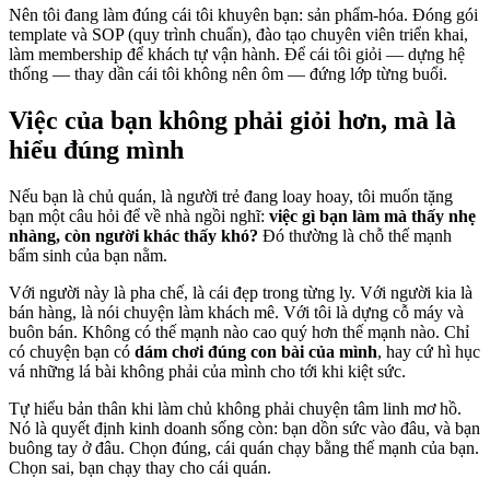
Nên tôi đang làm đúng cái tôi khuyên bạn: sản phẩm-hóa. Đóng gói
template và SOP (quy trình chuẩn), đào tạo chuyên viên triển khai,
làm membership để khách tự vận hành. Để cái tôi giỏi — dựng hệ
thống — thay dần cái tôi không nên ôm — đứng lớp từng buổi.
Việc của bạn không phải giỏi hơn, mà là
hiểu đúng mình
Nếu bạn là chủ quán, là người trẻ đang loay hoay, tôi muốn tặng
bạn một câu hỏi để về nhà ngồi nghĩ:
việc gì bạn làm mà thấy nhẹ
nhàng, còn người khác thấy khó?
Đó thường là chỗ thế mạnh
bẩm sinh của bạn nằm.
Với người này là pha chế, là cái đẹp trong từng ly. Với người kia là
bán hàng, là nói chuyện làm khách mê. Với tôi là dựng cỗ máy và
buôn bán. Không có thế mạnh nào cao quý hơn thế mạnh nào. Chỉ
có chuyện bạn có
dám chơi đúng con bài của mình
, hay cứ hì hục
vá những lá bài không phải của mình cho tới khi kiệt sức.
Tự hiểu bản thân khi làm chủ không phải chuyện tâm linh mơ hồ.
Nó là quyết định kinh doanh sống còn: bạn dồn sức vào đâu, và bạn
buông tay ở đâu. Chọn đúng, cái quán chạy bằng thế mạnh của bạn.
Chọn sai, bạn chạy thay cho cái quán.