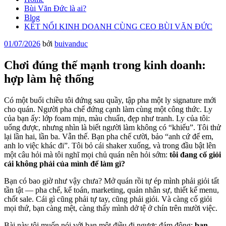
Bùi Văn Đức là ai?
Blog
KẾT NỐI KINH DOANH CÙNG CEO BÙI VĂN ĐỨC
Đăng
01/07/2026
bởi
buivanduc
trong
Chơi đúng thế mạnh trong kinh doanh:
hợp làm hệ thống
Có một buổi chiều tôi đứng sau quầy, tập pha một ly signature mới
cho quán. Người pha chế đứng cạnh làm cùng một công thức. Ly
của bạn ấy: lớp foam mịn, màu chuẩn, đẹp như tranh. Ly của tôi:
uống được, nhưng nhìn là biết người làm không có “khiếu”. Tôi thử
lại lần hai, lần ba. Vẫn thế. Bạn pha chế cười, bảo “anh cứ để em,
anh lo việc khác đi”. Tôi bỏ cái shaker xuống, và trong đầu bật lên
một câu hỏi mà tôi nghĩ mọi chủ quán nên hỏi sớm:
tôi đang cố giỏi
cái không phải của mình để làm gì?
Bạn có bao giờ như vậy chưa? Mở quán rồi tự ép mình phải giỏi tất
tần tật — pha chế, kế toán, marketing, quản nhân sự, thiết kế menu,
chốt sale. Cái gì cũng phải tự tay, cũng phải giỏi. Và càng cố giỏi
mọi thứ, bạn càng mệt, càng thấy mình dở tệ ở chín trên mười việc.
Bài này tôi muốn nói với bạn một điều đi ngược đám đông:
bạn