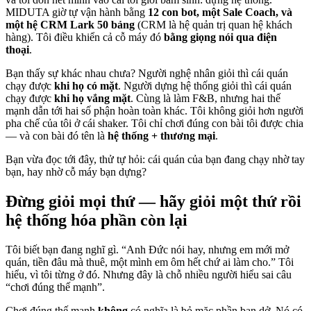
MIDUTA giờ tự vận hành bằng
12 con bot, một Sale Coach, và
một hệ CRM Lark 50 bảng
(CRM là hệ quản trị quan hệ khách
hàng). Tôi điều khiển cả cỗ máy đó
bằng giọng nói qua điện
thoại
.
Bạn thấy sự khác nhau chưa? Người nghệ nhân giỏi thì cái quán
chạy được
khi họ có mặt
. Người dựng hệ thống giỏi thì cái quán
chạy được
khi họ vắng mặt
. Cùng là làm F&B, nhưng hai thế
mạnh dẫn tới hai số phận hoàn toàn khác. Tôi không giỏi hơn người
pha chế của tôi ở cái shaker. Tôi chỉ chơi đúng con bài tôi được chia
— và con bài đó tên là
hệ thống + thương mại
.
Bạn vừa đọc tới đây, thử tự hỏi: cái quán của bạn đang chạy nhờ tay
bạn, hay nhờ cỗ máy bạn dựng?
Đừng giỏi mọi thứ — hãy giỏi một thứ rồi
hệ thống hóa phần còn lại
Tôi biết bạn đang nghĩ gì. “Anh Đức nói hay, nhưng em mới mở
quán, tiền đâu mà thuê, một mình em ôm hết chứ ai làm cho.” Tôi
hiểu, vì tôi từng ở đó. Nhưng đây là chỗ nhiều người hiểu sai câu
“chơi đúng thế mạnh”.
Chơi đúng thế mạnh
không
có nghĩa là bỏ mặc phần bạn dở. Nó có