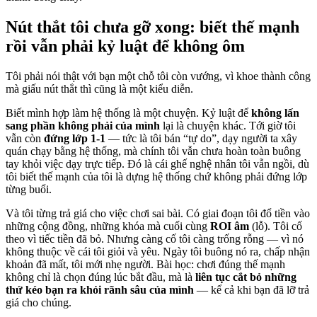
Nút thắt tôi chưa gỡ xong: biết thế mạnh
rồi vẫn phải kỷ luật để không ôm
Tôi phải nói thật với bạn một chỗ tôi còn vướng, vì khoe thành công
mà giấu nút thắt thì cũng là một kiểu diễn.
Biết mình hợp làm hệ thống là một chuyện. Kỷ luật để
không lấn
sang phần không phải của mình
lại là chuyện khác. Tới giờ tôi
vẫn còn
đứng lớp 1-1
— tức là tôi bán “tự do”, dạy người ta xây
quán chạy bằng hệ thống, mà chính tôi vẫn chưa hoàn toàn buông
tay khỏi việc dạy trực tiếp. Đó là cái ghế nghệ nhân tôi vẫn ngồi, dù
tôi biết thế mạnh của tôi là dựng hệ thống chứ không phải đứng lớp
từng buổi.
Và tôi từng trả giá cho việc chơi sai bài. Có giai đoạn tôi đổ tiền vào
những cộng đồng, những khóa mà cuối cùng
ROI âm
(lỗ). Tôi cố
theo vì tiếc tiền đã bỏ. Nhưng càng cố tôi càng trống rỗng — vì nó
không thuộc về cái tôi giỏi và yêu. Ngày tôi buông nó ra, chấp nhận
khoản đã mất, tôi mới nhẹ người. Bài học: chơi đúng thế mạnh
không chỉ là chọn đúng lúc bắt đầu, mà là
liên tục cắt bỏ những
thứ kéo bạn ra khỏi rãnh sâu của mình
— kể cả khi bạn đã lỡ trả
giá cho chúng.