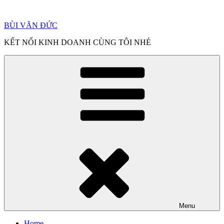
Chuyển
đến
BÙI VĂN ĐỨC
phần
nội
KẾT NỐI KINH DOANH CÙNG TÔI NHÉ
dung
Menu
Home