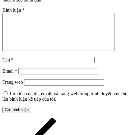
Bình luận
*
Tên
*
Email
*
Trang web
Lưu tên của tôi, email, và trang web trong trình duyệt này cho
lần bình luận kế tiếp của tôi.
Điều
Bài
cũ
hướng
hơn