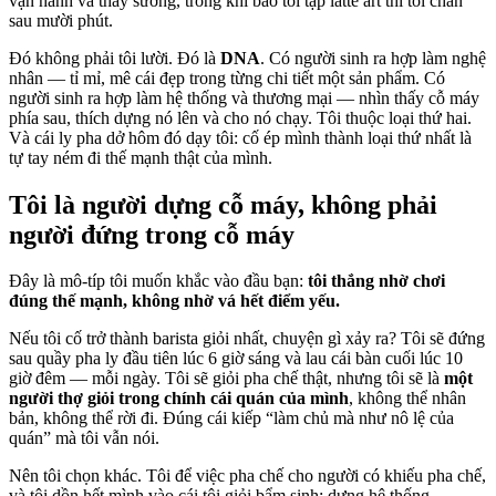
vận hành và thấy sướng, trong khi bảo tôi tập latte art thì tôi chán
sau mười phút.
Đó không phải tôi lười. Đó là
DNA
. Có người sinh ra hợp làm nghệ
nhân — tỉ mỉ, mê cái đẹp trong từng chi tiết một sản phẩm. Có
người sinh ra hợp làm hệ thống và thương mại — nhìn thấy cỗ máy
phía sau, thích dựng nó lên và cho nó chạy. Tôi thuộc loại thứ hai.
Và cái ly pha dở hôm đó dạy tôi: cố ép mình thành loại thứ nhất là
tự tay ném đi thế mạnh thật của mình.
Tôi là người dựng cỗ máy, không phải
người đứng trong cỗ máy
Đây là mô-típ tôi muốn khắc vào đầu bạn:
tôi thắng nhờ chơi
đúng thế mạnh, không nhờ vá hết điểm yếu.
Nếu tôi cố trở thành barista giỏi nhất, chuyện gì xảy ra? Tôi sẽ đứng
sau quầy pha ly đầu tiên lúc 6 giờ sáng và lau cái bàn cuối lúc 10
giờ đêm — mỗi ngày. Tôi sẽ giỏi pha chế thật, nhưng tôi sẽ là
một
người thợ giỏi trong chính cái quán của mình
, không thể nhân
bản, không thể rời đi. Đúng cái kiếp “làm chủ mà như nô lệ của
quán” mà tôi vẫn nói.
Nên tôi chọn khác. Tôi để việc pha chế cho người có khiếu pha chế,
và tôi dồn hết mình vào cái tôi giỏi bẩm sinh: dựng hệ thống.