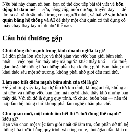
Nếu bài này chạm tới bạn, bạn có thể đọc tiếp bài tôi viết về
bốn
động từ đam mê
— sửa, nâng cấp, nuôi dưỡng, truyền dạy — để
tìm ra cái rãnh sâu nhất trong con người mình, và bài về
vận hành
quán bằng hệ thống và AI
để thấy một chủ quán có thể dựng cỗ
máy chạy thay tay mình như thế nào.
Câu hỏi thường gặp
Chơi đúng thế mạnh trong kinh doanh nghĩa là gì?
Là dồn phần lớn sức lực và thời gian vào việc bạn giỏi bẩm sinh
nhất — việc bạn làm thấy nhẹ mà người khác thấy khó — rồi thuê,
giao hoặc hệ thống hóa những phần bạn không giỏi. Bạn thắng nhờ
khai thác sâu một sở trường, không phải nhờ giỏi đều mọi thứ.
Làm sao biết điểm mạnh bẩm sinh của tôi là gì?
Để ý những việc tay bạn tự tìm tới khi rảnh, không ai bắt, không ai
trả tiền; và những việc bạn làm mà người khác thấy khó nhưng bạn
thấy dễ. Với tôi đó là dựng quy trình, tổ chức, buôn bán — nên tôi
hợp làm hệ thống chứ không phải làm nghệ nhân pha chế.
Chủ quán mới, một mình ôm hết thì “chơi đúng thế mạnh”
kiểu gì?
Bạn vẫn chọn một việc làm giỏi nhất để làm trụ, còn phần dở thì hệ
thống hóa trước bằng quy trình và công cụ rẻ, thuê/giao dần khi có