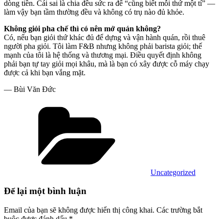
dòng tiền. Cái sai là chia đều sức ra để “cũng biết mỗi thứ một tí” —
làm vậy bạn tầm thường đều và không có trụ nào đủ khỏe.
Không giỏi pha chế thì có nên mở quán không?
Có, nếu bạn giỏi thứ khác đủ để dựng và vận hành quán, rồi thuê
người pha giỏi. Tôi làm F&B nhưng không phải barista giỏi; thế
mạnh của tôi là hệ thống và thương mại. Điều quyết định không
phải bạn tự tay giỏi mọi khâu, mà là bạn có xây được cỗ máy chạy
được cả khi bạn vắng mặt.
— Bùi Văn Đức
Danh
mục
Uncategorized
Để lại một bình luận
Email của bạn sẽ không được hiển thị công khai.
Các trường bắt
buộc được đánh dấu
*