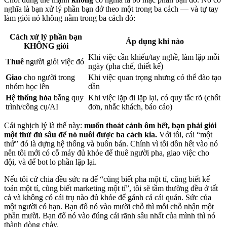
nghĩa là bạn xử lý phần bạn dở theo một trong ba cách — và tự tay
làm giỏi nó không nằm trong ba cách đó:
Cách xử lý phần bạn
Áp dụng khi nào
KHÔNG giỏi
Khi việc cần khiếu/tay nghề, làm lặp mỗi
Thuê
người giỏi việc đó
ngày (pha chế, thiết kế)
Giao
cho người trong
Khi việc quan trọng nhưng có thể đào tạo
nhóm học lên
dần
Hệ thống hóa
bằng quy
Khi việc lặp đi lặp lại, có quy tắc rõ (chốt
trình/công cụ/AI
đơn, nhắc khách, báo cáo)
Cái nghịch lý là thế này:
muốn thoát cảnh ôm hết, bạn phải giỏi
một thứ đủ sâu để nó nuôi được ba cách kia.
Với tôi, cái “một
thứ” đó là dựng hệ thống và buôn bán. Chính vì tôi dồn hết vào nó
nên tôi mới có cỗ máy đủ khỏe để thuê người pha, giao việc cho
đội, và để bot lo phần lặp lại.
Nếu tôi cứ chia đều sức ra để “cũng biết pha một tí, cũng biết kế
toán một tí, cũng biết marketing một tí”, tôi sẽ tầm thường đều ở tất
cả và không có cái trụ nào đủ khỏe để gánh cả cái quán. Sức của
một người có hạn. Bạn đổ nó vào mười chỗ thì mỗi chỗ nhận một
phần mười. Bạn đổ nó vào đúng cái rãnh sâu nhất của mình thì nó
thành dòng chảy.