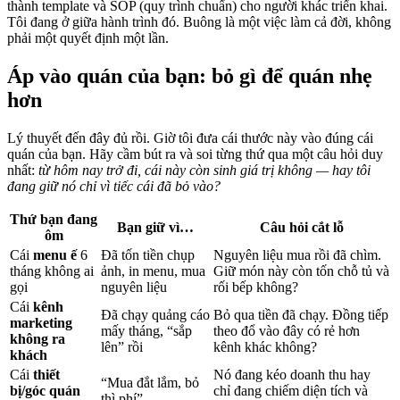
thành template và SOP (quy trình chuẩn) cho người khác triển khai.
Tôi đang ở giữa hành trình đó. Buông là một việc làm cả đời, không
phải một quyết định một lần.
Áp vào quán của bạn: bỏ gì để quán nhẹ
hơn
Lý thuyết đến đây đủ rồi. Giờ tôi đưa cái thước này vào đúng cái
quán của bạn. Hãy cầm bút ra và soi từng thứ qua một câu hỏi duy
nhất:
từ hôm nay trở đi, cái này còn sinh giá trị không — hay tôi
đang giữ nó chỉ vì tiếc cái đã bỏ vào?
Thứ bạn đang
Bạn giữ vì…
Câu hỏi cắt lỗ
ôm
Cái
menu ế
6
Đã tốn tiền chụp
Nguyên liệu mua rồi đã chìm.
tháng không ai
ảnh, in menu, mua
Giữ món này còn tốn chỗ tủ và
gọi
nguyên liệu
rối bếp không?
Cái
kênh
Đã chạy quảng cáo
Bỏ qua tiền đã chạy. Đồng tiếp
marketing
mấy tháng, “sắp
theo đổ vào đây có rẻ hơn
không ra
lên” rồi
kênh khác không?
khách
Cái
thiết
Nó đang kéo doanh thu hay
“Mua đắt lắm, bỏ
bị/góc quán
chỉ đang chiếm diện tích và
thì phí”