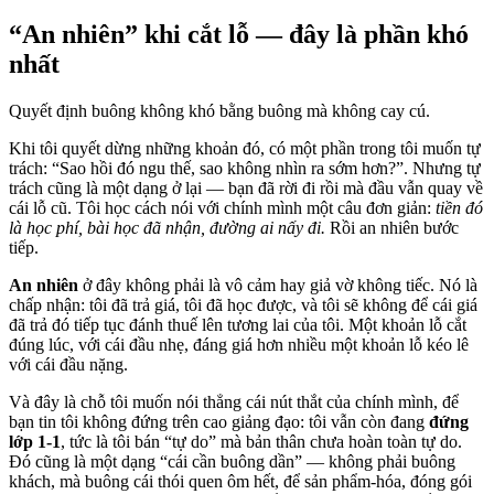
“An nhiên” khi cắt lỗ — đây là phần khó
nhất
Quyết định buông không khó bằng buông mà không cay cú.
Khi tôi quyết dừng những khoản đó, có một phần trong tôi muốn tự
trách: “Sao hồi đó ngu thế, sao không nhìn ra sớm hơn?”. Nhưng tự
trách cũng là một dạng ở lại — bạn đã rời đi rồi mà đầu vẫn quay về
cái lỗ cũ. Tôi học cách nói với chính mình một câu đơn giản:
tiền đó
là học phí, bài học đã nhận, đường ai nấy đi.
Rồi an nhiên bước
tiếp.
An nhiên
ở đây không phải là vô cảm hay giả vờ không tiếc. Nó là
chấp nhận: tôi đã trả giá, tôi đã học được, và tôi sẽ không để cái giá
đã trả đó tiếp tục đánh thuế lên tương lai của tôi. Một khoản lỗ cắt
đúng lúc, với cái đầu nhẹ, đáng giá hơn nhiều một khoản lỗ kéo lê
với cái đầu nặng.
Và đây là chỗ tôi muốn nói thẳng cái nút thắt của chính mình, để
bạn tin tôi không đứng trên cao giảng đạo: tôi vẫn còn đang
đứng
lớp 1-1
, tức là tôi bán “tự do” mà bản thân chưa hoàn toàn tự do.
Đó cũng là một dạng “cái cần buông dần” — không phải buông
khách, mà buông cái thói quen ôm hết, để sản phẩm-hóa, đóng gói