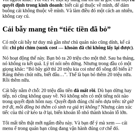
quyết định trong kinh doanh
: biết cái gì thuộc về mình, để dám
buông cái không thuộc về mình. Và làm điều đó một cách an nhiên,
không cay cú.
Cái bẫy mang tên “tiếc tiền đã bỏ”
Có một cái bẫy tư duy mà gần như chủ quán nào cũng dính, kể cả
tôi:
chi phí chìm (sunk cost — khoản đã chi không lấy lại được)
.
Nó hoạt động thế này. Bạn bỏ ra 20 triệu cho một thứ. Sau ba tháng,
nó không ra kết quả. Lý trí nói nên dừng. Nhưng trong đầu có một
giọng khác: “Bỏ bây giờ thì 20 triệu kia coi như đổ sông đổ biển à?
Ráng thêm chút nữa, biết đâu…”. Thế là bạn bỏ thêm 20 triệu nữa.
Rồi thêm nữa.
Cái bẫy nằm ở chỗ: 20 triệu đầu tiên
đã mất rồi
. Dù bạn dừng hay
tiếp, nó cũng không quay về. Nó không nên có một tiếng nói nào
trong quyết định hôm nay. Quyết định đúng chỉ nên dựa trên:
từ giờ
trở đi, mỗi đồng bỏ thêm có sinh ra giá trị không?
Nhưng cảm xúc
tiếc của thì cứ kéo ta ở lại, biến khoản lỗ nhỏ thành khoản lỗ lớn.
Tôi mất tiền thật mới ngấm điều này. Và bạn để ý mà xem — cái
menu ế trong quán bạn cũng đang vận hành đúng cơ chế đó.