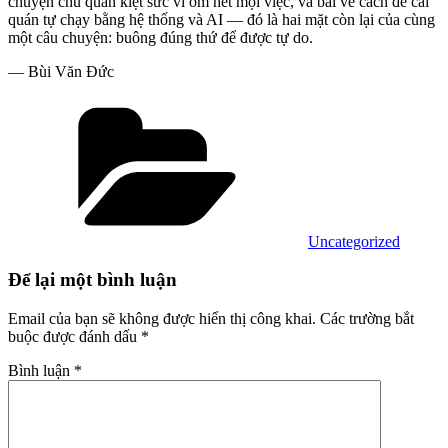
chuyện chủ quán kiệt sức vì ôm hết mọi việc, và bài về cách để cái
quán tự chạy bằng hệ thống và AI — đó là hai mặt còn lại của cùng
một câu chuyện: buông đúng thứ để được tự do.
— Bùi Văn Đức
Danh
mục
Uncategorized
Để lại một bình luận
Email của bạn sẽ không được hiển thị công khai.
Các trường bắt
buộc được đánh dấu
*
Bình luận
*