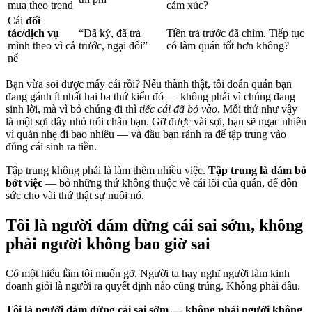
mua theo trend
cảm xúc?
Cái
đối
tác/dịch vụ
“Đã ký, đã trả
Tiền trả trước đã chìm. Tiếp tục
mình theo vì cả
trước, ngại đổi”
có làm quán tốt hơn không?
nể
Bạn vừa soi được mấy cái rồi? Nếu thành thật, tôi đoán quán bạn
đang gánh ít nhất hai ba thứ kiểu đó — không phải vì chúng đang
sinh lời, mà vì bỏ chúng đi thì
tiếc cái đã bỏ vào
. Mỗi thứ như vậy
là một sợi dây nhỏ trói chân bạn. Gỡ được vài sợi, bạn sẽ ngạc nhiên
vì quán nhẹ đi bao nhiêu — và đầu bạn rảnh ra để tập trung vào
đúng cái sinh ra tiền.
Tập trung không phải là làm thêm nhiều việc.
Tập trung là dám bỏ
bớt việc
— bỏ những thứ không thuộc về cái lõi của quán, để dồn
sức cho vài thứ thật sự nuôi nó.
Tôi là người dám dừng cái sai sớm, không
phải người không bao giờ sai
Có một hiểu lầm tôi muốn gỡ. Người ta hay nghĩ người làm kinh
doanh giỏi là người ra quyết định nào cũng trúng. Không phải đâu.
Tôi là người dám dừng cái sai sớm — không phải người không