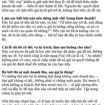
xúc “tiếc của” khiến ta giữ một thứ thua lỗ chỉ để khỏi thừa nhận
khoản đã mất — biến lỗ nhỏ thành lỗ lớn. Nguyên tắc: quyết định
hôm nay chỉ dựa trên giá trị từ giờ trở đi, không dựa trên cái đã chi.
Làm sao biết khi nào nên dừng một việc trong kinh doanh?
Hãy bỏ qua số tiền đã bỏ vào, và hỏi: “Từ hôm nay trở đi, mỗi đồng
tôi đổ thêm vào đây có sinh ra giá trị tương xứng không, và nó có
nuôi cái lõi của quán tôi không?”. Nếu câu trả lời là không cho cả
hai, đó là tín hiệu nên dừng — bất kể bạn đã đầu tư bao nhiêu trước
đó.
Cắt lỗ rồi tôi cứ tiếc và tự trách, làm sao buông cho nhẹ?
Hãy coi khoản đã mất là học phí: bài học đã nhận, giá đã trả, đường
tiếp tục đi. Tự trách cũng là một dạng ở lại với cái lỗ cũ. “An nhiên”
không phải vô cảm, mà là chấp nhận đã trả giá và quyết không để
cái giá đó đánh thuế lên tương lai của bạn nữa.
Bỏ bớt thì sợ mất doanh thu, sao gọi là đúng?
Vì những thứ nên bỏ là những thứ đang
không
sinh doanh thu —
bạn giữ chúng vì tiếc, không phải vì chúng nuôi quán. Bỏ menu ế,
kênh không ra khách, thứ theo trend cho có… sẽ giải phóng tiền,
chỗ và đầu óc để bạn dồn vào vài thứ thật sự sinh tiền. Tập trung
chính là dám bỏ bớt.
Nếu bài này chạm bạn, có lẽ bạn sẽ muốn đọc tiếp bài tôi viết về