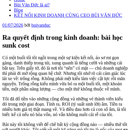
Bùi Văn Đức là ai?
Blog
KẾT NỐI KINH DOANH CÙNG CEO BÙI VĂN ĐỨC
Đăng
01/07/2026
bởi
buivanduc
trong
Ra quyết định trong kinh doanh: bài học
sunk cost
Có một buổi tối tôi ngồi trong một sự kiện kết nối, áo sơ mi gọn
gàng, danh thiếp trong túi, xung quanh là tiếng cười và những cái
bắt tay. Trên giấy tờ, đó là nơi tôi “nên” có mặt — chủ doanh nghiệp
thì phải đi mở rộng quan hệ chứ. Nhưng tôi nhớ rõ cái cảm giác lúc
lái xe về: trống rỗng. Không phải mệt kiểu làm việc cật lực rồi mãn
nguyện. Trống rỗng kiểu mình vừa bỏ ra một buổi tối, một khoản
tiền, một phần năng lượng — cho một thứ không thuộc về mình.
Tôi đã đổ tiền vào những cộng đồng và những vé thành viên kiểu
đó trong một giai đoạn. Tính ra, ROI (tỷ suất sinh lời) âm. Tiền ra
nhiều hơn giá trị thật mang về. Và điều đau hơn cả con số âm, là tôi
biết: kể cả nếu nó hòa vốn, nó vẫn không nuôi cái rễ của tôi.
Bài này tôi không viết để chê bất kỳ cộng đồng nào — nhiều thứ tốt
với người khác. Tôi viết về một kỹ năng mà tôi tin là gốc của mọi
ra