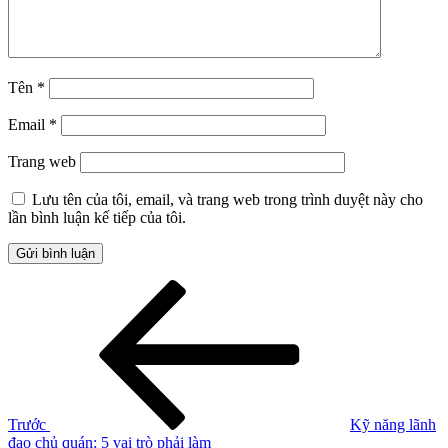
Tên
*
Email
*
Trang web
Lưu tên của tôi, email, và trang web trong trình duyệt này cho
lần bình luận kế tiếp của tôi.
Điều
Bài
cũ
hướng
hơn
bài
viết
Trước
Kỹ năng lãnh
đạo chủ quán: 5 vai trò phải làm