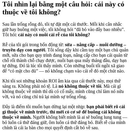
Tôi nhìn lại bằng một câu hỏi: cái này có
thuộc về tôi không?
Sau lần trống rỗng đó, tôi tự đặt một cái thước. Mỗi khi cân nhắc
giữ hay buông một việc, tôi không hỏi “đã bỏ vào đây bao nhiêu”.
Tôi hỏi:
cái này có nuôi cái rễ của tôi không?
Rễ của tôi gói trong bốn động từ:
sửa – nâng cấp – nuôi dưỡng –
truyền dạy con người
. Tôi sống dậy khi cầm tay một bạn chủ quán
mới, sửa cho bạn quy trình đang loạn, nâng cấp cho bạn cái quán từ
chỗ rối thành chỗ chạy được, nuôi bạn qua mấy tháng đầu, dạy bạn
tự đứng. Đó là lúc tôi thấy mình. Còn những buổi tối ngồi xã giao
để “có mặt cho đủ” — nó không chạm vào cái rễ đó một chút nào.
Khi tôi soi những khoản ROI âm kia qua cái thước này, mọi thứ
sáng ra. Không phải nó tệ. Là
nó không thuộc về tôi
. Mà cái gì
không thuộc về mình thì dù có cố mấy, mình cũng chỉ làm nó nửa
vời, và nó cũng chỉ trả lại mình sự trống rỗng.
Đây là điểm tôi muốn bạn dừng lại một nhịp:
bạn phải biết rõ cái
gì thuộc về mình trước, thì mới có cơ sở để buông cái không
thuộc về mình.
Người không biết mình là ai sẽ buông lung tung —
bỏ luôn cả thứ đáng giữ, ôm luôn cả thứ đáng bỏ. Biết rễ của mình
chính là cái la bàn cho mọi quyết định cắt bỏ về sau.