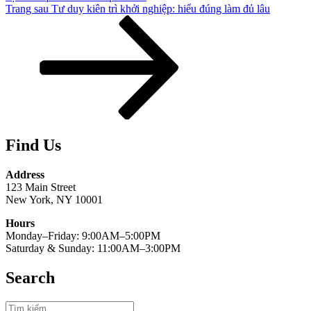
Bài
Trang sau
Tư duy kiên trì khởi nghiệp: hiểu đúng làm đủ lâu
tiếp
theo
Find Us
Address
123 Main Street
New York, NY 10001
Hours
Monday–Friday: 9:00AM–5:00PM
Saturday & Sunday: 11:00AM–3:00PM
Search
Tìm