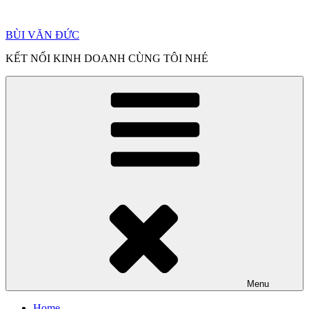
Chuyển
đến
BÙI VĂN ĐỨC
phần
nội
KẾT NỐI KINH DOANH CÙNG TÔI NHÉ
dung
Menu
Home