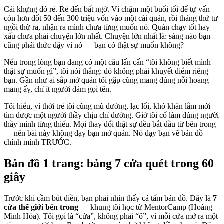
Cái khựng đó rẻ. Rẻ đến bất ngờ. Vì chậm một buổi tối để tự vấn
còn hơn đốt 50 đến 300 triệu vốn vào một cái quán, rồi tháng thứ tư
ngồi thừ ra, nhận ra mình chưa từng muốn nó. Quán chạy tốt hay
xấu chưa phải chuyện lớn nhất. Chuyện lớn nhất là: sáng nào bạn
cũng phải thức dậy vì nó — bạn có thật sự muốn không?
Nếu trong lòng bạn đang có một câu lấn cấn “tôi không biết mình
thật sự muốn gì”, tôi nói thẳng: đó không phải khuyết điểm riêng
bạn. Gần như ai sắp mở quán tôi gặp cũng mang đúng nỗi hoang
mang ấy, chỉ ít người dám gọi tên.
Tôi hiểu, vì thời trẻ tôi cũng mù đường, lạc lối, khó khăn lắm mới
tìm được một người thầy chịu chỉ đường. Giờ tôi cố làm đúng người
thầy mình từng thiếu. Mọi thay đổi thật sự đều bắt đầu từ bên trong
— nên bài này không dạy bạn mở quán. Nó dạy bạn vẽ bản đồ
chính mình TRƯỚC.
Bản đồ 1 trang: bảng 7 cửa quét trong 60
giây
Trước khi cầm bút điền, bạn phải nhìn thấy cả tấm bản đồ. Đây là
7
cửa thế giới bên trong
— khung tôi học từ MentorCamp (Hoàng
Minh Hóa). Tôi gọi là “cửa”, không phải “ô”, vì mỗi cửa mở ra một