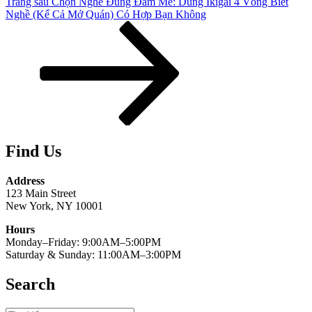
Bài
Trang sau
Chọn Nghề Đúng Đam Mê: Dùng Ikigai 4 Vòng Biết
tiếp
Nghề (Kể Cả Mở Quán) Có Hợp Bạn Không
theo
Find Us
Address
123 Main Street
New York, NY 10001
Hours
Monday–Friday: 9:00AM–5:00PM
Saturday & Sunday: 11:00AM–3:00PM
Search