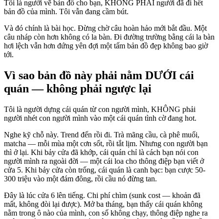
Tôi là người vẽ bản đồ cho bạn, KHÔNG PHẢI người đã đi hết
bản đồ của mình. Tôi vẫn đang cầm bút.
Và đó chính là bài học. Đừng chờ câu hoàn hảo mới bắt đầu. Một
câu nháp còn hơn không có la bàn. Đi đường trường bằng cái la bàn
hơi lệch vẫn hơn đứng yên đợi một tấm bản đồ đẹp không bao giờ
tới.
Vì sao bản đồ này phải nằm DƯỚI cái
quán — không phải ngược lại
Tôi là người dựng cái quán từ con người mình, KHÔNG phải
người nhét con người mình vào một cái quán tình cờ đang hot.
Nghe kỹ chỗ này. Trend đến rồi đi. Trà mãng cầu, cà phê muối,
matcha — mỗi mùa một cơn sốt, rồi tắt lịm. Nhưng con người bạn
thì ở lại. Khi bảy cửa đã khớp, cái quán chỉ là cách bạn nói con
người mình ra ngoài đời — một cái loa cho thông điệp bạn viết ở
cửa 5. Khi bảy cửa còn trống, cái quán là canh bạc: bạn cược 50-
300 triệu vào một đám đông, rồi cầu nó đừng tan.
Đây là lúc cửa 6 lên tiếng. Chi phí chìm (sunk cost — khoản đã
mất, không đòi lại được). Mở ba tháng, bạn thấy cái quán không
nằm trong ô nào của mình, con số không chạy, thông điệp nghe ra