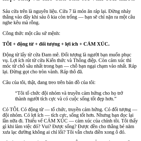
Sáu cửa trên là nguyên liệu. Cửa 7 là món ăn ráp lại. Đừng nhảy
thẳng vào đây khi sáu ô kia còn trống — bạn sẽ chỉ nặn ra một câu
nghe kêu mà rỗng.
Công thức một câu sứ mệnh:
TÔI + động từ + đối tượng + lợi ích + CẢM XÚC.
Động từ lấy từ cửa Đam mê. Đối tượng là người bạn muốn phục
vụ. Lợi ích rút từ cửa Kiến thức và Thông điệp. Còn cảm xúc thì
móc từ chỗ sâu nhất trong bạn — chỗ bạn ngại chạm vào nhất. Ráp
lại. Đừng gọt cho tròn vành. Ráp thô đã.
Câu của tôi, thật, đang treo trên bản đồ của tôi:
“Tôi tổ chức đội nhóm và truyền cảm hứng cho họ trở
thành người tích cực và có cuộc sống tốt đẹp hơn.”
Có TÔI. Có động từ — tổ chức, truyền cảm hứng. Có đối tượng —
đội nhóm. Có lợi ích — tích cực, sống tốt hơn. Nhưng bạn đọc lại
lần nữa đi. Thiếu vế CẢM XÚC — cảm xúc của chính tôi. Tôi thấy
gì khi làm việc đó? Vui? Được sống? Được đền cho thằng bé năm
xưa lạc đường không ai chỉ lối? Tôi vẫn chưa điền xong ô đó.