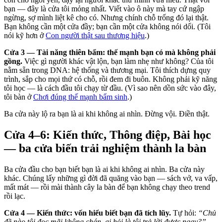
bạn — đây là cửa tôi mỏng nhất. Viết vào ô này mà tay cứ ngập
ngừng, sợ mình liệt kê cho có. Nhưng chính chỗ trống đó lại thật.
Bạn không cần một cửa đầy; bạn cần một cửa không nói dối. (Tôi
nói kỹ hơn ở
Con người thật sau thương hiệu
.)
Cửa 3 — Tài năng thiên bẩm: thế mạnh bạn có mà không phải
gồng.
Việc gì người khác vật lộn, bạn làm nhẹ như không? Của tôi
nằm sẵn trong DNA: hệ thống và thương mại. Tôi thích dựng quy
trình, sắp cho mọi thứ có chỗ, rồi đem đi buôn. Không phải kỹ năng
tôi học — là cách đầu tôi chạy từ đầu. (Vì sao nên dồn sức vào đây,
tôi bàn ở
Chơi đúng thế mạnh bẩm sinh
.)
Ba cửa này lộ ra bạn là ai khi không ai nhìn. Đừng vội. Điền thật.
Cửa 4–6: Kiến thức, Thông điệp, Bài học
— ba cửa biến trải nghiệm thành la bàn
Ba cửa đầu cho bạn biết bạn là ai khi không ai nhìn. Ba cửa này
khác. Chúng lấy những gì đời đã quăng vào bạn — sách vở, va vấp,
mất mát — rồi mài thành cây la bàn để bạn không chạy theo trend
rồi lạc.
Cửa 4 — Kiến thức: vốn hiểu biết bạn đã tích lũy.
Tự hỏi:
“Chủ
đề nào tôi đọc mãi không chán, ai hỏi là tôi trả lời được ngay?”