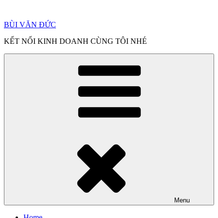
Chuyển
đến
BÙI VĂN ĐỨC
phần
nội
KẾT NỐI KINH DOANH CÙNG TÔI NHÉ
dung
Menu
Home