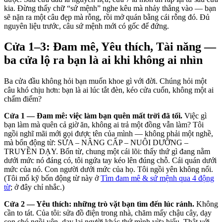
kia. Đừng thấy chữ “sứ mệnh” nghe kêu mà nhảy thẳng vào — bạn
sẽ nặn ra một câu đẹp mà rỗng, rồi mở quán bằng cái rỗng đó. Đủ
nguyên liệu trước, câu sứ mệnh mới có gốc để đứng.
Cửa 1–3: Đam mê, Yêu thích, Tài năng —
ba cửa lộ ra bạn là ai khi không ai nhìn
Ba cửa đầu không hỏi bạn muốn khoe gì với đời. Chúng hỏi một
câu khó chịu hơn: bạn là ai lúc tắt đèn, kéo cửa cuốn, không một ai
chấm điểm?
Cửa 1 — Đam mê: việc làm bạn quên mất trời đã tối.
Việc gì
bạn làm mà quên cả giờ ăn, không ai trả một đồng vẫn làm? Tôi
ngồi nghĩ mãi mới gọi được tên của mình — không phải một nghề,
mà bốn động từ: SỬA – NÂNG CẤP – NUÔI DƯỠNG –
TRUYỀN DẠY. Bốn từ, chung một cái lõi: thấy thứ gì đang nằm
dưới mức nó đáng có, tôi ngứa tay kéo lên đúng chỗ. Cái quán dưới
mức của nó. Con người dưới mức của họ. Tôi ngồi yên không nổi.
(Tôi mổ kỹ bốn động từ này ở
Tìm đam mê & sứ mệnh qua 4 động
từ
; ở đây chỉ nhắc.)
Cửa 2 — Yêu thích: những trò vặt bạn tìm đến lúc rảnh.
Không
cần to tát. Của tôi: sửa đồ điện trong nhà, chăm mấy chậu cây, dạy
con chó ngồi yên, dạy lại người khác thứ mình vừa hiểu. Thật với