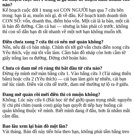
nào?
Kế hoạch cuộc đời 1 trang soi CON NGƯỜI bạn qua 7 cửa bên
trong: bạn là ai, muốn nói gì, đi về đâu. Kế hoạch kinh doanh tính
CON SỐ: vốn, doanh thu, điểm hòa vốn. Một cái là la bàn, một cái
là bản đồ đường. Cần cả hai — nhưng la bàn phải có trước, không
thì con số dẫn bạn đi rất nhanh về một nơi bạn không muốn tới.
Điền chưa xong 7 cửa thì có nên mở quán không?
Nên, nếu đã có bản nháp. Chính tôi tới giờ vẫn chưa điền xong cửa
Yêu thích, vậy mà tôi vẫn làm. Cầm bản đồ nháp còn hơn cầm tờ
giấy trắng lao ra đường. Đừng chờ hoàn hảo.
Chưa có đam mê rõ ràng thì bắt đầu từ cửa nào?
Đừng ép mình mở màn bằng cửa 1. Vào bằng cửa 3 (Tài năng thiên
bẩm) hoặc cửa 2 (Yêu thích) — cái bạn làm giỏi tự nhiên, cái bạn
mê lúc rảnh. Điền vài cửa dễ trước, đam mê thường tự lộ ra ở giữa.
Đang mở quán rồi mới điền thì có muộn không?
Không. Lúc này cửa 6 (Bài học từ thế giới) quan trọng nhất: nguyên
lý chi phí chìm (sunk cost) giúp bạn quyết đi tiếp hay buông cái
quán không thuộc về mình. Biết mình đang ở đâu, hơn là nhắm mắt
cắm đầu.
Bao lâu xem lại bản đồ một lần?
Vài tháng. Bản đồ này tiến hóa theo bạn, không phải tấm bằng treo