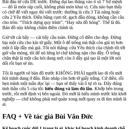
Bắt đầu từ cửa DỄ trước. Đừng dại lao thẳng vào ô số 7 Sứ mệnh
— đó là món ráp cuối, không phải món khai vị. Cửa nào bạn thấy
có chữ để viết ngay thì viết trước: thường là cửa 3 Tài năng hoặc
cửa 2 Yêu thích. Điền bằng cụm từ, gạch đầu dòng, không cần câu
cho tròn. “Thích dựng quy trình”. “Hay sửa đồ hỏng”. Thế là đủ.
Bản đồ này không chấm điểm chính tả.
Giờ tới cái bẫy — cái bẫy cầu toàn. Đừng cố điền cho đẹp. Đừng
bịa một cửa cho kín tờ giấy. Một ô để trống mà thật còn giá trị hơn
một ô lấp đầy mà giả. Tôi nói thẳng: cửa Yêu thích của chính tôi tới
giờ vẫn mỏng, tôi để nó lửng lơ chứ không nặn cho đầy. Ô trống
chân thật là một câu hỏi đang mở; còn ô đầy giả tạo là một lời nói
dối rồi bạn sẽ tin.
Tôi là người vẽ bản đồ trước KHÔNG PHẢI người lao đi rồi mới
hỏi mình đang ở đâu. Bản nháp còn hơn tờ giấy trắng. Cứ điền, rồi
hẹn mình một tuần đọc lại — bạn sẽ thấy vài ô tự rõ ra. Đây đúng
tinh thần cửa 5 của tôi:
hiểu đúng và làm đủ lâu
. Khớp bên trong
trước, rồi mới định vị bên ngoài. Đó mới là hiểu mình trước khi khởi
nghiệp — chứ không phải mở quán xong mới quay ra đi tìm mình là
ai.
FAQ + Về tác giả Bùi Văn Đức
Kế hoạch cuộc đời 1 trang là gì, khác kế hoạch kinh doanh chỗ