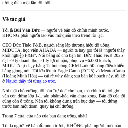
tường điền một lần rồi thôi.
Về tác giả
Tôi là
Bùi Văn Đức
— người vẽ bản đồ chính mình trước,
KHÔNG phải người lao vào mở quán theo trend rồi lạc.
CEO Đức Thảo F&B, người sáng lập thương hiệu đồ uống
MIDUTA, học viện AHADA — người ta hay gọi tôi là “người thầy
khởi nghiệp F&B”. Nói bằng số cho bạn tin: Đức Thảo F&B 2025
đạt ~9 tỷ doanh thu, ~1 tỷ lợi nhuận, phục vụ ~6.000 khách;
MIDUTA tự chạy bằng 12 bot cùng CRM Lark 50 bảng điều khiển
bằng giọng nói. Tôi lớn lên từ Eagle Camp (EC25) và MentorCamp
(Hoàng Minh Hóa) — cái rễ why đằng sau bản kế hoạch này, tôi kể
ở
Người thầy tôi từng ao ước
.
Nói thật chỗ vướng: tôi bán “tự do” cho bạn, mà chính tôi tới giờ
vẫn còn đứng lớp 1-1, sản phẩm-hóa vẫn chưa xong. Bản đồ của tôi
cũng còn ô trống. Nên tôi không đứng trên bục dạy — tôi đứng
trước bạn một đoạn, quay lại chỉ đường.
Trong 7 cửa, cửa nào của bạn đang trống nhất?
Tôi là người vẽ bản đồ mình trước, KHÔNG phải người mở quán