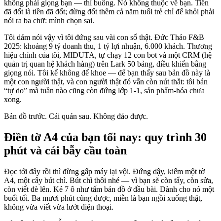
không phải giọng bạn — thì buông. Nó không thuộc về bạn. Tiền
đã đốt là tiền đã đốt; đừng đốt thêm cả năm tuổi trẻ chỉ để khỏi phải
nói ra ba chữ: mình chọn sai.
Tôi dám nói vậy vì tôi đứng sau vài con số thật. Đức Thảo F&B
2025: khoảng 9 tỷ doanh thu, 1 tỷ lợi nhuận, 6.000 khách. Thương
hiệu chính của tôi, MIDUTA, tự chạy 12 con bot và một CRM (hệ
quản trị quan hệ khách hàng) trên Lark 50 bảng, điều khiển bằng
giọng nói. Tôi kể không để khoe — để bạn thấy sau bản đồ này là
một con người thật, và con người thật đó vẫn còn nút thắt: tôi bán
“tự do” mà tuần nào cũng còn đứng lớp 1-1, sản phẩm-hóa chưa
xong.
Bản đồ trước. Cái quán sau. Không đảo được.
Điền tờ A4 của bạn tối nay: quy trình 30
phút và cái bẫy cầu toàn
Đọc tới đây rồi thì đừng gấp máy lại vội. Đứng dậy, kiếm một tờ
A4, một cây bút chì. Bút chì thôi nhé — vì bạn sẽ còn tẩy, còn sửa,
còn viết đè lên. Kẻ 7 ô như tấm bản đồ ở đầu bài. Dành cho nó một
buổi tối. Ba mươi phút cũng được, miễn là bạn ngồi xuống thật,
không vừa viết vừa lướt điện thoại.