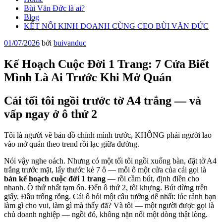
Bùi Văn Đức là ai?
Blog
KẾT NỐI KINH DOANH CÙNG CEO BÙI VĂN ĐỨC
Đăng
01/07/2026
bởi
buivanduc
trong
Kế Hoạch Cuộc Đời 1 Trang: 7 Cửa Biết
Mình Là Ai Trước Khi Mở Quán
Cái tối tôi ngồi trước tờ A4 trắng — và
vấp ngay ở ô thứ 2
Tôi là người vẽ bản đồ chính mình trước, KHÔNG phải người lao
vào mở quán theo trend rồi lạc giữa đường.
Nói vậy nghe oách. Nhưng có một tối tôi ngồi xuống bàn, đặt tờ A4
trắng trước mặt, lấy thước kẻ 7 ô — mỗi ô một cửa của cái gọi là
bản kế hoạch cuộc đời 1 trang
— rồi cầm bút, định điền cho
nhanh. Ô thứ nhất tạm ổn. Đến ô thứ 2, tôi khựng. Bút dừng trên
giấy. Đầu trống rỗng. Cái ô hỏi một câu tưởng dễ nhất: lúc rảnh bạn
làm gì cho vui, làm gì mà thấy đã? Và tôi — một người được gọi là
chủ doanh nghiệp — ngồi đó, không nặn nổi một dòng thật lòng.