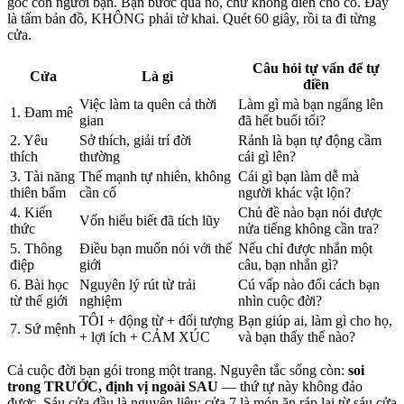
góc con người bạn. Bạn bước qua nó, chứ không điền cho có. Đây
là tấm bản đồ, KHÔNG phải tờ khai. Quét 60 giây, rồi ta đi từng
cửa.
Câu hỏi tự vấn để tự
Cửa
Là gì
điền
Việc làm ta quên cả thời
Làm gì mà bạn ngẩng lên
1. Đam mê
gian
đã hết buổi tối?
2. Yêu
Sở thích, giải trí đời
Rảnh là bạn tự động cầm
thích
thường
cái gì lên?
3. Tài năng
Thế mạnh tự nhiên, không
Cái gì bạn làm dễ mà
thiên bẩm
cần cố
người khác vật lộn?
4. Kiến
Chủ đề nào bạn nói được
Vốn hiểu biết đã tích lũy
thức
nửa tiếng không cần tra?
5. Thông
Điều bạn muốn nói với thế
Nếu chỉ được nhắn một
điệp
giới
câu, bạn nhắn gì?
6. Bài học
Nguyên lý rút từ trải
Cú vấp nào đổi cách bạn
từ thế giới
nghiệm
nhìn cuộc đời?
TÔI + động từ + đối tượng
Bạn giúp ai, làm gì cho họ,
7. Sứ mệnh
+ lợi ích + CẢM XÚC
và bạn thấy thế nào?
Cả cuộc đời bạn gói trong một trang. Nguyên tắc sống còn:
soi
trong TRƯỚC, định vị ngoài SAU
— thứ tự này không đảo
được. Sáu cửa đầu là nguyên liệu; cửa 7 là món ăn ráp lại từ sáu cửa