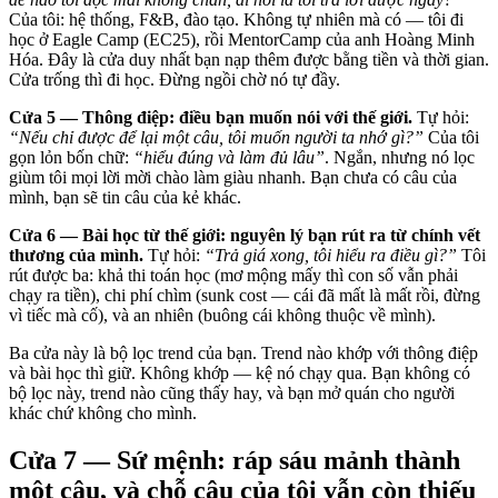
Của tôi: hệ thống, F&B, đào tạo. Không tự nhiên mà có — tôi đi
học ở Eagle Camp (EC25), rồi MentorCamp của anh Hoàng Minh
Hóa. Đây là cửa duy nhất bạn nạp thêm được bằng tiền và thời gian.
Cửa trống thì đi học. Đừng ngồi chờ nó tự đầy.
Cửa 5 — Thông điệp: điều bạn muốn nói với thế giới.
Tự hỏi:
“Nếu chỉ được để lại một câu, tôi muốn người ta nhớ gì?”
Của tôi
gọn lỏn bốn chữ:
“hiểu đúng và làm đủ lâu”
. Ngắn, nhưng nó lọc
giùm tôi mọi lời mời chào làm giàu nhanh. Bạn chưa có câu của
mình, bạn sẽ tin câu của kẻ khác.
Cửa 6 — Bài học từ thế giới: nguyên lý bạn rút ra từ chính vết
thương của mình.
Tự hỏi:
“Trả giá xong, tôi hiểu ra điều gì?”
Tôi
rút được ba: khả thi toán học (mơ mộng mấy thì con số vẫn phải
chạy ra tiền), chi phí chìm (sunk cost — cái đã mất là mất rồi, đừng
vì tiếc mà cố), và an nhiên (buông cái không thuộc về mình).
Ba cửa này là bộ lọc trend của bạn. Trend nào khớp với thông điệp
và bài học thì giữ. Không khớp — kệ nó chạy qua. Bạn không có
bộ lọc này, trend nào cũng thấy hay, và bạn mở quán cho người
khác chứ không cho mình.
Cửa 7 — Sứ mệnh: ráp sáu mảnh thành
một câu, và chỗ câu của tôi vẫn còn thiếu