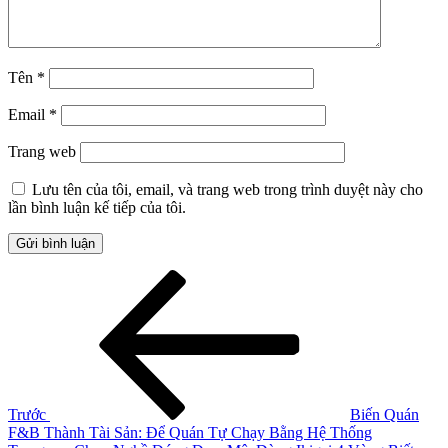
Tên
*
Email
*
Trang web
Lưu tên của tôi, email, và trang web trong trình duyệt này cho
lần bình luận kế tiếp của tôi.
Điều
Bài
cũ
hướng
hơn
bài
viết
Trước
Biến Quán
F&B Thành Tài Sản: Để Quán Tự Chạy Bằng Hệ Thống