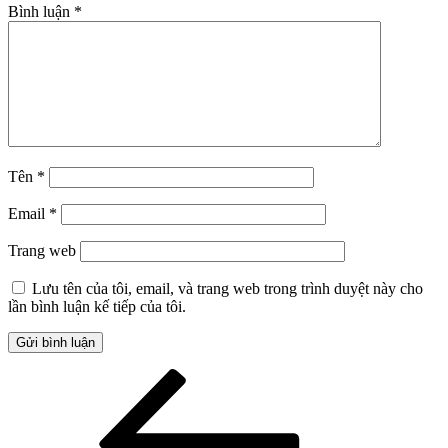
Bình luận
*
Tên
*
Email
*
Trang web
Lưu tên của tôi, email, và trang web trong trình duyệt này cho
lần bình luận kế tiếp của tôi.
Điều
Bài
cũ
hướng
hơn
bài