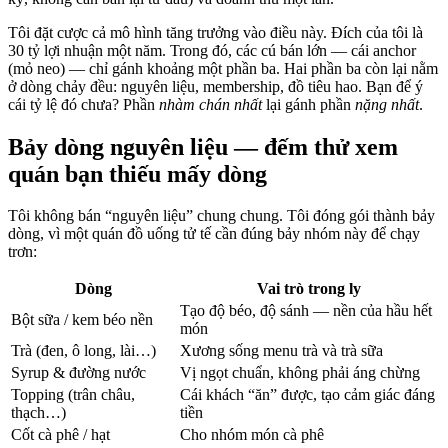
Tôi đặt cược cả mô hình tăng trưởng vào điều này. Đích của tôi là
30 tỷ lợi nhuận một năm. Trong đó, các cú bán lớn — cái anchor
(mỏ neo) — chỉ gánh khoảng một phần ba. Hai phần ba còn lại nằm
ở dòng chảy đều: nguyên liệu, membership, đồ tiêu hao. Bạn để ý
cái tỷ lệ đó chưa? Phần
nhàm chán nhất
lại gánh phần
nặng nhất
.
Bảy dòng nguyên liệu — đếm thử xem
quán bạn thiếu mấy dòng
Tôi không bán “nguyên liệu” chung chung. Tôi đóng gói thành bảy
dòng, vì một quán đồ uống tử tế cần đúng bảy nhóm này để chạy
trơn:
Dòng
Vai trò trong ly
Tạo độ béo, độ sánh — nền của hầu hết
Bột sữa / kem béo nền
món
Trà (đen, ô long, lài…)
Xương sống menu trà và trà sữa
Syrup & đường nước
Vị ngọt chuẩn, không phải áng chừng
Topping (trân châu,
Cái khách “ăn” được, tạo cảm giác đáng
thạch…)
tiền
Cốt cà phê / hạt
Cho nhóm món cà phê