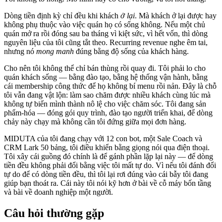
Dòng tiền định kỳ chỉ đều khi khách
ở lại
. Mà khách ở lại được hay
không phụ thuộc vào việc quán họ có sống không. Nếu một chủ
quán mở ra rồi đóng sau ba tháng vì kiệt sức, vì hết vốn, thì dòng
nguyên liệu của tôi cũng tắt theo. Recurring revenue nghe êm tai,
nhưng nó
mong manh
đúng bằng độ sống của khách hàng.
Cho nên tôi không thể chỉ bán thùng rồi quay đi. Tôi phải lo cho
quán khách sống — bằng đào tạo, bằng hệ thống vận hành, bằng
cái membership công thức để họ không bí menu rồi nản. Đây là chỗ
tôi vẫn đang vật lộn: làm sao chăm được nhiều khách cùng lúc mà
không tự biến mình thành nô lệ cho việc chăm sóc. Tôi đang sản
phẩm-hóa — đóng gói quy trình, đào tạo người triển khai, để dòng
chảy này chạy mà không cần tôi đứng giữa mọi đơn hàng.
MIDUTA của tôi đang chạy với 12 con bot, một Sale Coach và
CRM Lark 50 bảng, tôi điều khiển bằng giọng nói qua điện thoại.
Tôi xây cái guồng đó chính là để gánh phần lặp lại này — để dòng
tiền đều không phải đổi bằng việc tôi mất tự do. Vì nếu tôi đánh đổi
tự do để có dòng tiền đều, thì tôi lại rơi đúng vào cái bẫy tôi đang
giúp bạn thoát ra. Cái này tôi nói kỹ hơn ở bài về cỗ máy bốn tầng
và bài về doanh nghiệp một người.
Câu hỏi thường gặp