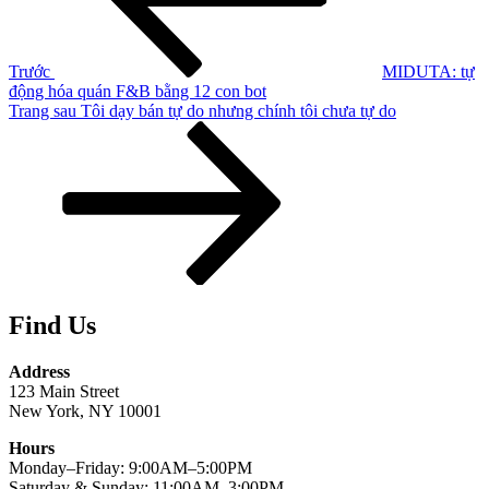
viết
Trước
MIDUTA: tự
động hóa quán F&B bằng 12 con bot
Bài
Trang sau
Tôi dạy bán tự do nhưng chính tôi chưa tự do
tiếp
theo
Find Us
Address
123 Main Street
New York, NY 10001
Hours
Monday–Friday: 9:00AM–5:00PM
Saturday & Sunday: 11:00AM–3:00PM