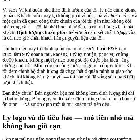
Vì sao? Vì khi quán pha theo định lượng của tôi, ly nào cũng giống
ly nào. Khách cuối quay lại không phải vì hên, mà vì
chắc chắn
. Và
một quán đã quen công thức chuẩn của tôi thì gần như không đổi
nhà cung cấp — đổi là phải học lại từ đầu, là rủi ro hỏng vị, là mất
khách.
Định lượng chuẩn pha chế
vừa là cam kết chất lượng, vừa
là cái neo giữ chân khách hàng nguyên liệu của tôi.
Tôi học điều này từ chính quán của mình. Đức Thảo F&B năm
2025 làm 9 tỷ doanh thu, khoảng 1 tỷ lợi nhuận, phục vụ chừng
6.000 khách. Không một ly nào trong số đó được pha kiểu “áng
chừng cho có”. Mỗi món có công thức, có gram, có quy trình. Khi
tôi đem chính bộ định lượng đã chạy thật ở quán mình ra giao cho
khách, tôi không bán lý thuyết — tôi bán cái đã sống sót qua 6.000
lượt khách thật.
Bạn thấy chưa? Bán nguyên liệu mà không kèm định lượng thì chỉ
là buôn thùng. Bán nguyên liệu
kèm
định lượng chuẩn thì là bán sự
ổn định — và sự ổn định mới là thứ khách trả tiền đều.
Ly logo và đồ tiêu hao — mỏ tiền nhỏ mà
không bao giờ cạn
Còn hai thứ nữa nằm trong tầng định kỳ này, và đừng coi thường