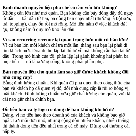
Kinh doanh nguyên liệu pha chế có cần vốn lớn không?
Không cần lớn như mở quán. Bạn không cần bảy dòng đầy đủ ngay
từ đầu — bắt đầu từ hai, ba dòng bán chạy nhất (thường là bột sữa,
trà, topping), chạy ổn rồi mở rộng. Mỏ tiền nằm ở việc khách
đặt
lại
, không nằm ở quy mô kho lần đầu.
Vì sao recurring revenue lại quan trọng hơn một cú bán lớn?
Vì cú bán lớn mỗi khách chỉ trả một lần, tháng sau bạn lại phải đi
tìm khách mới. Doanh thu lặp lại thì tự về mà không cần bán lại từ
đầu. Trong mô hình của tôi, phần lặp lại gánh khoảng hai phần ba
mục tiêu — nó là xương sống, không phải phần phụ.
Bán nguyên liệu cho quán làm sao giữ được khách không đổi
nhà cung cấp?
Bằng định lượng chuẩn. Khi quán đã pha quen theo công thức của
bạn và khách họ đã quen vị đó, đổi nhà cung cấp là rủi ro hỏng vị,
mất khách. Định lượng chuẩn vừa giữ chất lượng cho quán, vừa là
cái neo giữ chân chính bạn.
Đồ tiêu hao và ly logo có đáng để bán không khi lời ít?
Đáng, vì nó tiêu hao theo doanh số của khách và không bao giờ
ngắt. Lời mỗi đơn nhỏ, nhưng cộng dồn nhiều khách, nhiều tháng
thì thành dòng tiền đều nhất trong cả cỗ máy. Đừng coi thường cái
nắp ly.