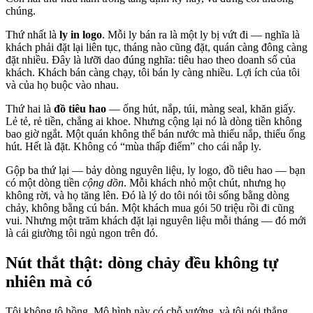
chúng.
Thứ nhất là
ly in logo
. Mỗi ly bán ra là một ly bị vứt đi — nghĩa là
khách phải đặt lại liên tục, tháng nào cũng đặt, quán càng đông càng
đặt nhiều. Đây là lưỡi dao đúng nghĩa: tiêu hao theo doanh số của
khách. Khách bán càng chạy, tôi bán ly càng nhiều. Lợi ích của tôi
và của họ buộc vào nhau.
Thứ hai là
đồ tiêu hao
— ống hút, nắp, túi, màng seal, khăn giấy.
Lẻ tẻ, rẻ tiền, chẳng ai khoe. Nhưng cộng lại nó là dòng tiền không
bao giờ ngắt. Một quán không thể bán nước mà thiếu nắp, thiếu ống
hút. Hết là đặt. Không có “mùa thấp điểm” cho cái nắp ly.
Gộp ba thứ lại — bảy dòng nguyên liệu, ly logo, đồ tiêu hao — bạn
có một dòng tiền
cộng dồn
. Mỗi khách nhỏ một chút, nhưng họ
không rời, và họ tăng lên. Đó là lý do tôi nói tôi sống bằng dòng
chảy, không bằng cú bán. Một khách mua gói 50 triệu rồi đi cũng
vui. Nhưng một trăm khách đặt lại nguyên liệu mỗi tháng — đó mới
là cái giường tôi ngủ ngon trên đó.
Nút thắt thật: dòng chảy đều không tự
nhiên mà có
Tôi không tô hồng. Mô hình này có chỗ vướng, và tôi nói thẳng.