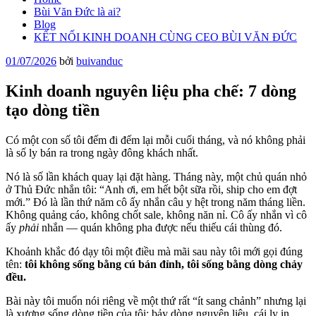
Bùi Văn Đức là ai?
Blog
KẾT NỐI KINH DOANH CÙNG CEO BÙI VĂN ĐỨC
Đăng
01/07/2026
bởi
buivanduc
trong
Kinh doanh nguyên liệu pha chế: 7 dòng
tạo dòng tiền
Có một con số tôi đếm đi đếm lại mỗi cuối tháng, và nó không phải
là số ly bán ra trong ngày đông khách nhất.
Nó là số lần khách quay lại đặt hàng. Tháng này, một chủ quán nhỏ
ở Thủ Đức nhắn tôi: “Anh ơi, em hết bột sữa rồi, ship cho em đợt
mới.” Đó là lần thứ năm cô ấy nhắn câu y hệt trong năm tháng liền.
Không quảng cáo, không chốt sale, không năn nỉ. Cô ấy nhắn vì cô
ấy
phải
nhắn — quán không pha được nếu thiếu cái thùng đó.
Khoảnh khắc đó dạy tôi một điều mà mãi sau này tôi mới gọi đúng
tên:
tôi không sống bằng cú bán đỉnh, tôi sống bằng dòng chảy
đều.
Bài này tôi muốn nói riêng về một thứ rất “ít sang chảnh” nhưng lại
là xương sống dòng tiền của tôi: bảy dòng nguyên liệu, cái ly in