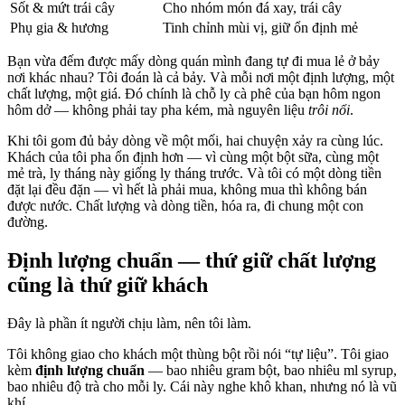
Sốt & mứt trái cây
Cho nhóm món đá xay, trái cây
Phụ gia & hương
Tinh chỉnh mùi vị, giữ ổn định mẻ
Bạn vừa đếm được mấy dòng quán mình đang tự đi mua lẻ ở bảy
nơi khác nhau? Tôi đoán là cả bảy. Và mỗi nơi một định lượng, một
chất lượng, một giá. Đó chính là chỗ ly cà phê của bạn hôm ngon
hôm dở — không phải tay pha kém, mà nguyên liệu
trôi nổi
.
Khi tôi gom đủ bảy dòng về một mối, hai chuyện xảy ra cùng lúc.
Khách của tôi pha ổn định hơn — vì cùng một bột sữa, cùng một
mẻ trà, ly tháng này giống ly tháng trước. Và tôi có một dòng tiền
đặt lại đều đặn — vì hết là phải mua, không mua thì không bán
được nước. Chất lượng và dòng tiền, hóa ra, đi chung một con
đường.
Định lượng chuẩn — thứ giữ chất lượng
cũng là thứ giữ khách
Đây là phần ít người chịu làm, nên tôi làm.
Tôi không giao cho khách một thùng bột rồi nói “tự liệu”. Tôi giao
kèm
định lượng chuẩn
— bao nhiêu gram bột, bao nhiêu ml syrup,
bao nhiêu độ trà cho mỗi ly. Cái này nghe khô khan, nhưng nó là vũ
khí.