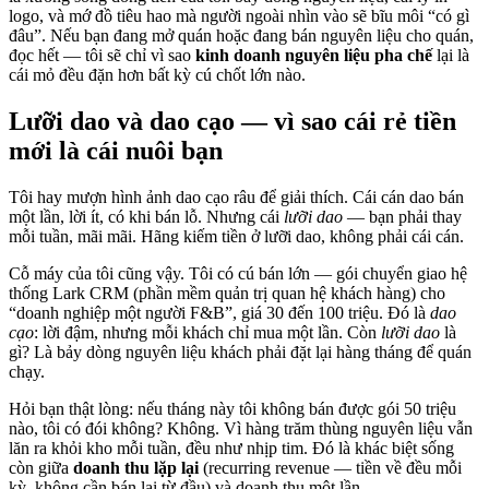
logo, và mớ đồ tiêu hao mà người ngoài nhìn vào sẽ bĩu môi “có gì
đâu”. Nếu bạn đang mở quán hoặc đang bán nguyên liệu cho quán,
đọc hết — tôi sẽ chỉ vì sao
kinh doanh nguyên liệu pha chế
lại là
cái mỏ đều đặn hơn bất kỳ cú chốt lớn nào.
Lưỡi dao và dao cạo — vì sao cái rẻ tiền
mới là cái nuôi bạn
Tôi hay mượn hình ảnh dao cạo râu để giải thích. Cái cán dao bán
một lần, lời ít, có khi bán lỗ. Nhưng cái
lưỡi dao
— bạn phải thay
mỗi tuần, mãi mãi. Hãng kiếm tiền ở lưỡi dao, không phải cái cán.
Cỗ máy của tôi cũng vậy. Tôi có cú bán lớn — gói chuyển giao hệ
thống Lark CRM (phần mềm quản trị quan hệ khách hàng) cho
“doanh nghiệp một người F&B”, giá 30 đến 100 triệu. Đó là
dao
cạo
: lời đậm, nhưng mỗi khách chỉ mua một lần. Còn
lưỡi dao
là
gì? Là bảy dòng nguyên liệu khách phải đặt lại hàng tháng để quán
chạy.
Hỏi bạn thật lòng: nếu tháng này tôi không bán được gói 50 triệu
nào, tôi có đói không? Không. Vì hàng trăm thùng nguyên liệu vẫn
lăn ra khỏi kho mỗi tuần, đều như nhịp tim. Đó là khác biệt sống
còn giữa
doanh thu lặp lại
(recurring revenue — tiền về đều mỗi
kỳ, không cần bán lại từ đầu) và doanh thu một lần.