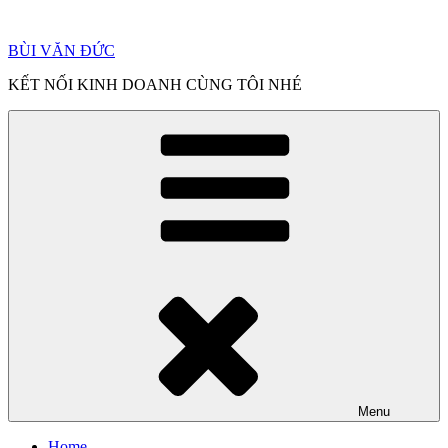
Chuyển
đến
BÙI VĂN ĐỨC
phần
nội
KẾT NỐI KINH DOANH CÙNG TÔI NHÉ
dung
Menu
Home