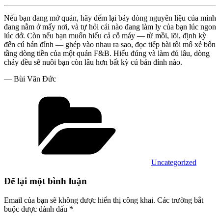
Nếu bạn đang mở quán, hãy đếm lại bảy dòng nguyên liệu của mình
đang nằm ở mấy nơi, và tự hỏi cái nào đang làm ly của bạn lúc ngon
lúc dở. Còn nếu bạn muốn hiểu cả cỗ máy — từ mồi, lõi, định kỳ
đến cú bán đỉnh — ghép vào nhau ra sao, đọc tiếp bài tôi mổ xẻ bốn
tầng dòng tiền của một quán F&B. Hiểu đúng và làm đủ lâu, dòng
chảy đều sẽ nuôi bạn còn lâu hơn bất kỳ cú bán đỉnh nào.
— Bùi Văn Đức
Danh
mục
Uncategorized
Để lại một bình luận
Email của bạn sẽ không được hiển thị công khai.
Các trường bắt
buộc được đánh dấu
*